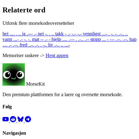
Relaterte ord
Utforsk flere morsekodeoversettelser
hei
.... . ..
ja
.--- .-
nei
-. . ..
takk
- .- -.- -.-
vennligst
...- . -. -. .-.. ..
vann
...- .- -. -.
mat
-- .- -
hjelp
.... .--- . .-.. .--
stopp
... - --- .--. .--.
hap
.... .- .--.
fred
..-. .-. . -..
liv
.-.. .. ...-
Memoriser raskere ->
Hent appen
MorseKit
Den premium plattformen for a laere og oversette morsekode.
Følg
Navigasjon