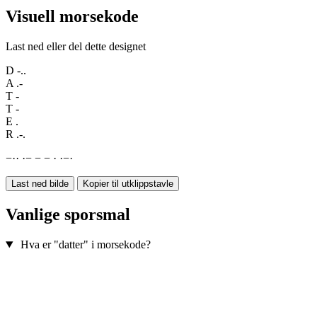
Visuell morsekode
Last ned eller del dette designet
D
-..
A
.-
T
-
T
-
E
.
R
.-.
−
·
·
·
−
−
−
·
·
−
·
Last ned bilde
Kopier til utklippstavle
Vanlige sporsmal
Hva er "datter" i morsekode?