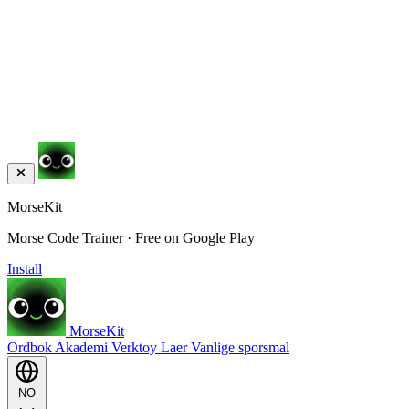
MorseKit
Morse Code Trainer · Free on Google Play
Install
MorseKit
Ordbok
Akademi
Verktoy
Laer
Vanlige sporsmal
NO