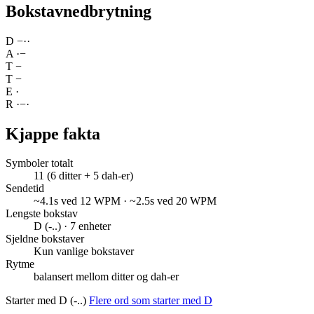
Bokstavnedbrytning
D
−
·
·
A
·
−
T
−
T
−
E
·
R
·
−
·
Kjappe fakta
Symboler totalt
11 (6 ditter + 5 dah-er)
Sendetid
~4.1s ved 12 WPM · ~2.5s ved 20 WPM
Lengste bokstav
D (-..) · 7 enheter
Sjeldne bokstaver
Kun vanlige bokstaver
Rytme
balansert mellom ditter og dah-er
Starter med D (-..)
Flere ord som starter med D