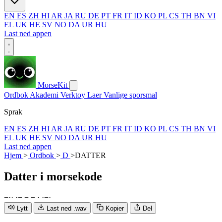
EN
ES
ZH
HI
AR
JA
RU
DE
PT
FR
IT
ID
KO
PL
CS
TH
BN
VI
EL
UK
HE
SV
NO
DA
UR
HU
Last ned appen
MorseKit
Ordbok
Akademi
Verktoy
Laer
Vanlige sporsmal
Sprak
EN
ES
ZH
HI
AR
JA
RU
DE
PT
FR
IT
ID
KO
PL
CS
TH
BN
VI
EL
UK
HE
SV
NO
DA
UR
HU
Last ned appen
Hjem
>
Ordbok
>
D
>
DATTER
Datter
i morsekode
−
·
·
·
−
−
−
·
·
−
·
Lytt
Last ned .wav
Kopier
Del