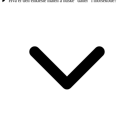
Hva er den enkleste måten å huske "datter" i morsekode?