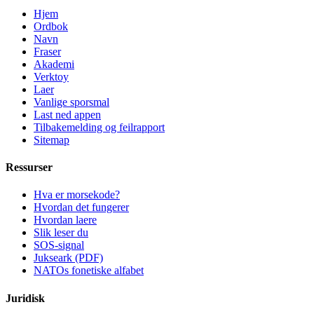
Hjem
Ordbok
Navn
Fraser
Akademi
Verktoy
Laer
Vanlige sporsmal
Last ned appen
Tilbakemelding og feilrapport
Sitemap
Ressurser
Hva er morsekode?
Hvordan det fungerer
Hvordan laere
Slik leser du
SOS-signal
Jukseark (PDF)
NATOs fonetiske alfabet
Juridisk