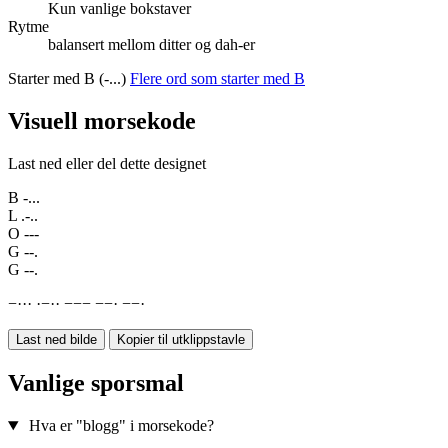
Kun vanlige bokstaver
Rytme
balansert mellom ditter og dah-er
Starter med B (-...)
Flere ord som starter med B
Visuell morsekode
Last ned eller del dette designet
B
-...
L
.-..
O
---
G
--.
G
--.
−
·
·
·
·
−
·
·
−
−
−
−
−
·
−
−
·
Last ned bilde
Kopier til utklippstavle
Vanlige sporsmal
Hva er "blogg" i morsekode?