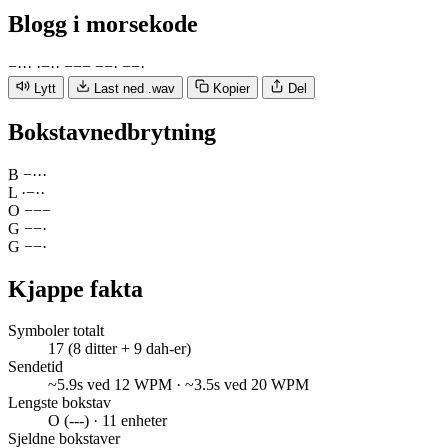
Blogg
i morsekode
−
·
·
·
·
−
·
·
−
−
−
−
−
·
−
−
·
Lytt
Last ned .wav
Kopier
Del
Bokstavnedbrytning
B
−
·
·
·
L
·
−
·
·
O
−
−
−
G
−
−
·
G
−
−
·
Kjappe fakta
Symboler totalt
17 (8 ditter + 9 dah-er)
Sendetid
~5.9s ved 12 WPM · ~3.5s ved 20 WPM
Lengste bokstav
O (---) · 11 enheter
Sjeldne bokstaver