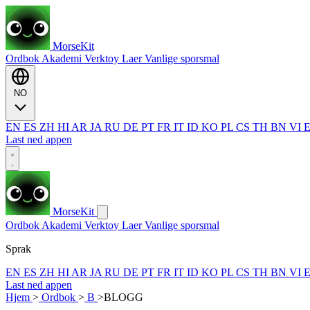
MorseKit
Ordbok
Akademi
Verktoy
Laer
Vanlige sporsmal
NO
EN
ES
ZH
HI
AR
JA
RU
DE
PT
FR
IT
ID
KO
PL
CS
TH
BN
VI
Last ned appen
MorseKit
Ordbok
Akademi
Verktoy
Laer
Vanlige sporsmal
Sprak
EN
ES
ZH
HI
AR
JA
RU
DE
PT
FR
IT
ID
KO
PL
CS
TH
BN
VI
Last ned appen
Hjem
>
Ordbok
>
B
>
BLOGG