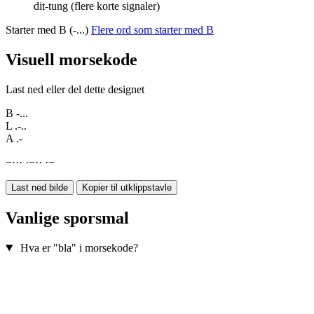
dit-tung (flere korte signaler)
Starter med B (-...)
Flere ord som starter med B
Visuell morsekode
Last ned eller del dette designet
B
-...
L
.-..
A
.-
−
·
·
·
·
−
·
·
·
−
Last ned bilde
Kopier til utklippstavle
Vanlige sporsmal
Hva er "bla" i morsekode?