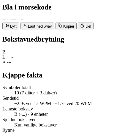
Bla
i morsekode
−
·
·
·
·
−
·
·
·
−
Lytt
Last ned .wav
Kopier
Del
Bokstavnedbrytning
B
−
·
·
·
L
·
−
·
·
A
·
−
Kjappe fakta
Symboler totalt
10 (7 ditter + 3 dah-er)
Sendetid
~2.9s ved 12 WPM · ~1.7s ved 20 WPM
Lengste bokstav
B (-...) · 9 enheter
Sjeldne bokstaver
Kun vanlige bokstaver
Rytme