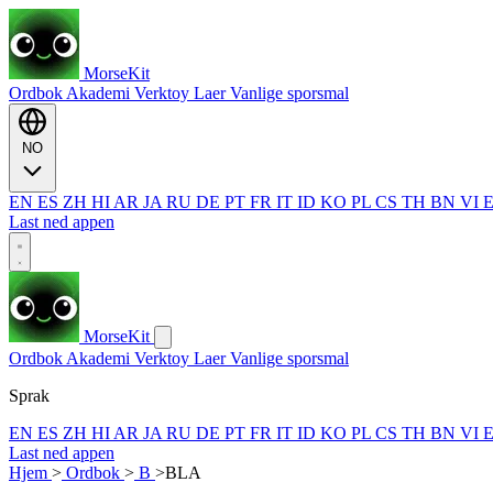
MorseKit
Ordbok
Akademi
Verktoy
Laer
Vanlige sporsmal
NO
EN
ES
ZH
HI
AR
JA
RU
DE
PT
FR
IT
ID
KO
PL
CS
TH
BN
VI
Last ned appen
MorseKit
Ordbok
Akademi
Verktoy
Laer
Vanlige sporsmal
Sprak
EN
ES
ZH
HI
AR
JA
RU
DE
PT
FR
IT
ID
KO
PL
CS
TH
BN
VI
Last ned appen
Hjem
>
Ordbok
>
B
>
BLA