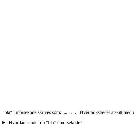
"bla" i morsekode skrives som: -... .-.. .-. Hver bokstav er atskilt me
Hvordan sender du "bla" i morsekode?