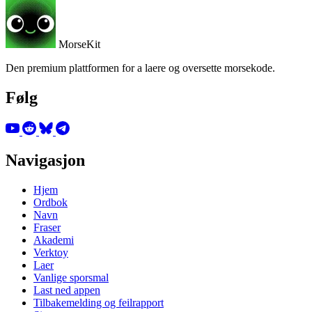
MorseKit
Den premium plattformen for a laere og oversette morsekode.
Følg
Navigasjon
Hjem
Ordbok
Navn
Fraser
Akademi
Verktoy
Laer
Vanlige sporsmal
Last ned appen
Tilbakemelding og feilrapport