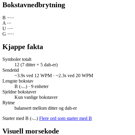
Bokstavnedbrytning
B
−
·
·
·
A
·
−
U
·
·
−
G
−
−
·
Kjappe fakta
Symboler totalt
12 (7 ditter + 5 dah-er)
Sendetid
~3.9s ved 12 WPM · ~2.3s ved 20 WPM
Lengste bokstav
B (-...) · 9 enheter
Sjeldne bokstaver
Kun vanlige bokstaver
Rytme
balansert mellom ditter og dah-er
Starter med B (-...)
Flere ord som starter med B
Visuell morsekode