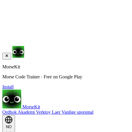
MorseKit
Morse Code Trainer · Free on Google Play
Install
MorseKit
Ordbok
Akademi
Verktoy
Laer
Vanlige sporsmal
NO