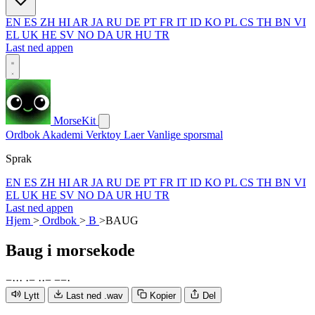
EN
ES
ZH
HI
AR
JA
RU
DE
PT
FR
IT
ID
KO
PL
CS
TH
BN
VI
EL
UK
HE
SV
NO
DA
UR
HU
TR
Last ned appen
MorseKit
Ordbok
Akademi
Verktoy
Laer
Vanlige sporsmal
Sprak
EN
ES
ZH
HI
AR
JA
RU
DE
PT
FR
IT
ID
KO
PL
CS
TH
BN
VI
EL
UK
HE
SV
NO
DA
UR
HU
TR
Last ned appen
Hjem
>
Ordbok
>
B
>
BAUG
Baug
i morsekode
−
·
·
·
·
−
·
·
−
−
−
·
Lytt
Last ned .wav
Kopier
Del