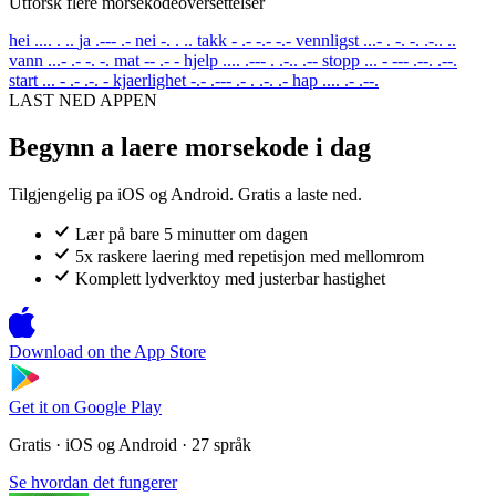
Utforsk flere morsekodeoversettelser
hei
.... . ..
ja
.--- .-
nei
-. . ..
takk
- .- -.- -.-
vennligst
...- . -. -. .-.. ..
vann
...- .- -. -.
mat
-- .- -
hjelp
.... .--- . .-.. .--
stopp
... - --- .--. .--.
start
... - .- .-. -
kjaerlighet
-.- .--- .- . .-. .-
hap
.... .- .--.
LAST NED APPEN
Begynn a laere morsekode i dag
Tilgjengelig pa iOS og Android. Gratis a laste ned.
Lær på bare 5 minutter om dagen
5x raskere laering med repetisjon med mellomrom
Komplett lydverktoy med justerbar hastighet
Download on the
App Store
Get it on
Google Play
Gratis · iOS og Android · 27 språk
Se hvordan det fungerer