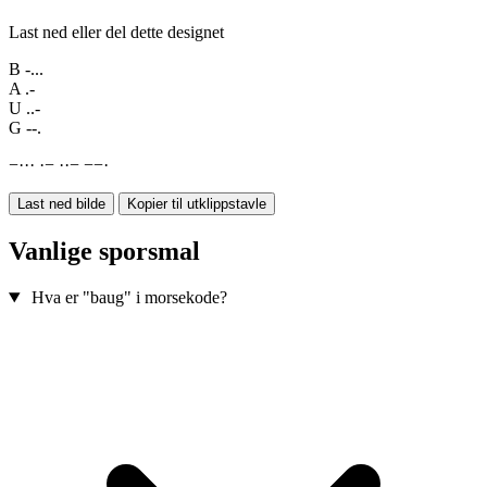
Last ned eller del dette designet
B
-...
A
.-
U
..-
G
--.
−
·
·
·
·
−
·
·
−
−
−
·
Last ned bilde
Kopier til utklippstavle
Vanlige sporsmal
Hva er "baug" i morsekode?