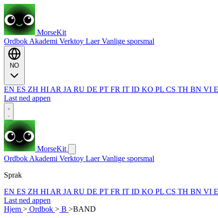
MorseKit
Ordbok
Akademi
Verktoy
Laer
Vanlige sporsmal
NO
EN
ES
ZH
HI
AR
JA
RU
DE
PT
FR
IT
ID
KO
PL
CS
TH
BN
VI
Last ned appen
MorseKit
Ordbok
Akademi
Verktoy
Laer
Vanlige sporsmal
Sprak
EN
ES
ZH
HI
AR
JA
RU
DE
PT
FR
IT
ID
KO
PL
CS
TH
BN
VI
Last ned appen
Hjem
>
Ordbok
>
B
>
BAND