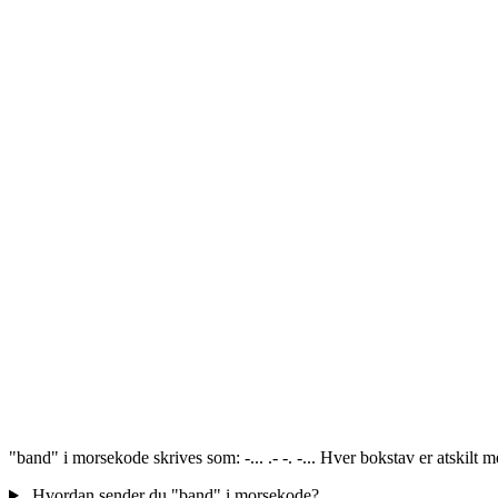
"band" i morsekode skrives som: -... .- -. -... Hver bokstav er atskil
Hvordan sender du "band" i morsekode?