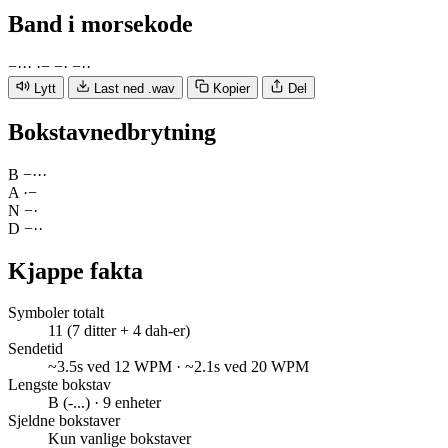
Band
i morsekode
−
·
·
·
·
−
−
·
−
·
·
Lytt
Last ned .wav
Kopier
Del
Bokstavnedbrytning
B
−
·
·
·
A
·
−
N
−
·
D
−
·
·
Kjappe fakta
Symboler totalt
11 (7 ditter + 4 dah-er)
Sendetid
~3.5s ved 12 WPM · ~2.1s ved 20 WPM
Lengste bokstav
B (-...) · 9 enheter
Sjeldne bokstaver
Kun vanlige bokstaver