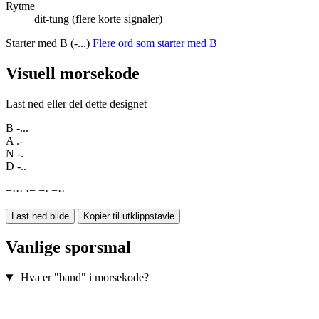
Rytme
dit-tung (flere korte signaler)
Starter med B (-...)
Flere ord som starter med B
Visuell morsekode
Last ned eller del dette designet
B
-...
A
.-
N
-.
D
-..
−
·
·
·
·
−
−
·
−
·
·
Last ned bilde
Kopier til utklippstavle
Vanlige sporsmal
Hva er "band" i morsekode?