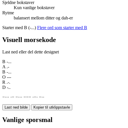
Sjeldne bokstaver
Kun vanlige bokstaver
Rytme
balansert mellom ditter og dah-er
Starter med B (-...)
Flere ord som starter med B
Visuell morsekode
Last ned eller del dette designet
B
-...
A
.-
B
-...
O
---
R
.-.
D
-..
−
·
·
·
·
−
−
·
·
·
−
−
−
·
−
·
−
·
·
Last ned bilde
Kopier til utklippstavle
Vanlige sporsmal