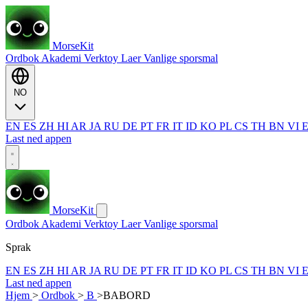
MorseKit
Ordbok
Akademi
Verktoy
Laer
Vanlige sporsmal
NO
EN
ES
ZH
HI
AR
JA
RU
DE
PT
FR
IT
ID
KO
PL
CS
TH
BN
VI
Last ned appen
MorseKit
Ordbok
Akademi
Verktoy
Laer
Vanlige sporsmal
Sprak
EN
ES
ZH
HI
AR
JA
RU
DE
PT
FR
IT
ID
KO
PL
CS
TH
BN
VI
Last ned appen
Hjem
>
Ordbok
>
B
>
BABORD