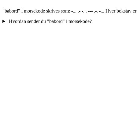
"babord" i morsekode skrives som: -... .- -... --- .-. -... Hver bokstav
Hvordan sender du "babord" i morsekode?