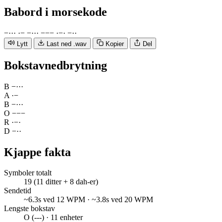
Babord
i morsekode
−
·
·
·
·
−
−
·
·
·
−
−
−
·
−
·
−
·
·
Lytt
Last ned .wav
Kopier
Del
Bokstavnedbrytning
B
−
·
·
·
A
·
−
B
−
·
·
·
O
−
−
−
R
·
−
·
D
−
·
·
Kjappe fakta
Symboler totalt
19 (11 ditter + 8 dah-er)
Sendetid
~6.3s ved 12 WPM · ~3.8s ved 20 WPM
Lengste bokstav
O (---) · 11 enheter