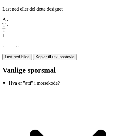
Last ned eller del dette designet
A
.-
T
-
T
-
I
..
·
−
−
−
·
·
Last ned bilde
Kopier til utklippstavle
Vanlige sporsmal
Hva er "atti" i morsekode?