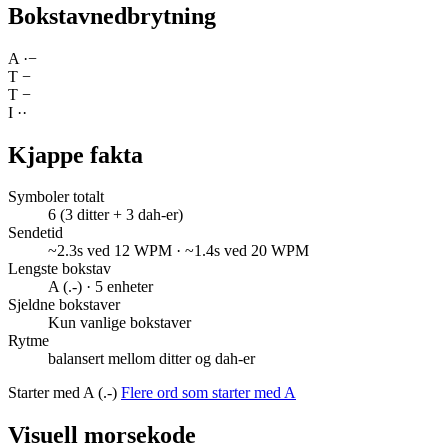
Bokstavnedbrytning
A
·
−
T
−
T
−
I
·
·
Kjappe fakta
Symboler totalt
6 (3 ditter + 3 dah-er)
Sendetid
~2.3s ved 12 WPM · ~1.4s ved 20 WPM
Lengste bokstav
A (.-) · 5 enheter
Sjeldne bokstaver
Kun vanlige bokstaver
Rytme
balansert mellom ditter og dah-er
Starter med A (.-)
Flere ord som starter med A
Visuell morsekode