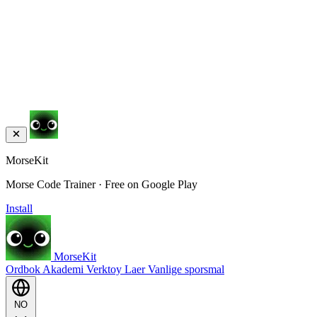
MorseKit
Morse Code Trainer · Free on Google Play
Install
MorseKit
Ordbok
Akademi
Verktoy
Laer
Vanlige sporsmal
NO