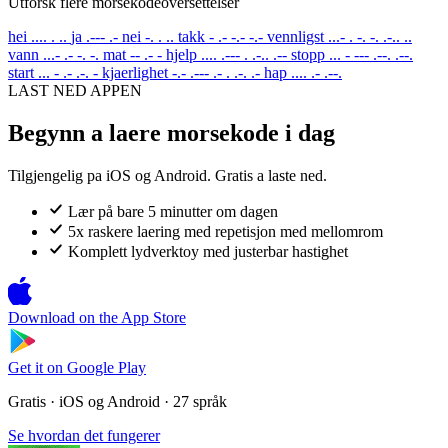
Utforsk flere morsekodeoversettelser
hei
.... . ..
ja
.--- .-
nei
-. . ..
takk
- .- -.- -.-
vennligst
...- . -. -. .-.. ..
vann
...- .- -. -.
mat
-- .- -
hjelp
.... .--- . .-.. .--
stopp
... - --- .--. .--.
start
... - .- .-. -
kjaerlighet
-.- .--- .- . .-. .-
hap
.... .- .--.
LAST NED APPEN
Begynn a laere morsekode i dag
Tilgjengelig pa iOS og Android. Gratis a laste ned.
Lær på bare 5 minutter om dagen
5x raskere laering med repetisjon med mellomrom
Komplett lydverktoy med justerbar hastighet
Download on the
App Store
Get it on
Google Play
Gratis · iOS og Android · 27 språk
Se hvordan det fungerer