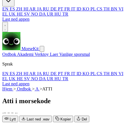
EN
ES
ZH
HI
AR
JA
RU
DE
PT
FR
IT
ID
KO
PL
CS
TH
BN
VI
EL
UK
HE
SV
NO
DA
UR
HU
TR
Last ned appen
MorseKit
Ordbok
Akademi
Verktoy
Laer
Vanlige sporsmal
Sprak
EN
ES
ZH
HI
AR
JA
RU
DE
PT
FR
IT
ID
KO
PL
CS
TH
BN
VI
EL
UK
HE
SV
NO
DA
UR
HU
TR
Last ned appen
Hjem
>
Ordbok
>
A
>
ATTI
Atti
i morsekode
·
−
−
−
·
·
Lytt
Last ned .wav
Kopier
Del