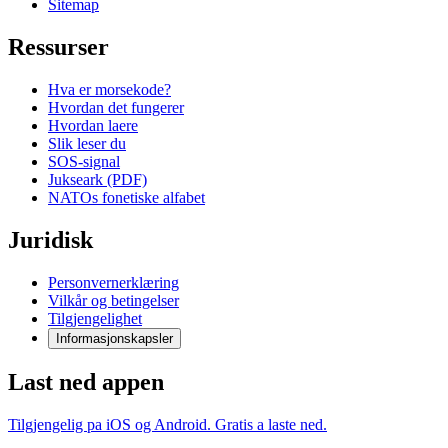
Sitemap
Ressurser
Hva er morsekode?
Hvordan det fungerer
Hvordan laere
Slik leser du
SOS-signal
Jukseark (PDF)
NATOs fonetiske alfabet
Juridisk
Personvernerklæring
Vilkår og betingelser
Tilgjengelighet
Informasjonskapsler
Last ned appen
Tilgjengelig pa iOS og Android. Gratis a laste ned.