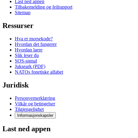
Last ned appen
Tilbakemelding og feilrapport
Sitemap
Ressurser
Hva er morsekode?
Hvordan det fungerer
Hvordan laere
Slik leser du
SOS-signal
Jukseark (PDF)
NATOs fonetiske alfabet
Juridisk
Personvernerklæring
Vilkår og betingelser
Tilgjengelighet
Informasjonskapsler
Last ned appen