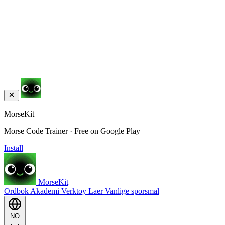
MorseKit
Morse Code Trainer · Free on Google Play
Install
MorseKit
Ordbok
Akademi
Verktoy
Laer
Vanlige sporsmal
NO