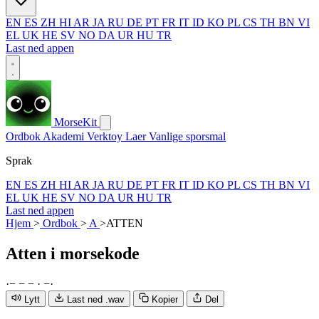
EN
ES
ZH
HI
AR
JA
RU
DE
PT
FR
IT
ID
KO
PL
CS
TH
BN
VI
EL
UK
HE
SV
NO
DA
UR
HU
TR
Last ned appen
MorseKit
Ordbok
Akademi
Verktoy
Laer
Vanlige sporsmal
Sprak
EN
ES
ZH
HI
AR
JA
RU
DE
PT
FR
IT
ID
KO
PL
CS
TH
BN
VI
EL
UK
HE
SV
NO
DA
UR
HU
TR
Last ned appen
Hjem
>
Ordbok
>
A
>
ATTEN
Atten
i morsekode
·
−
−
−
·
−
·
Lytt
Last ned .wav
Kopier
Del