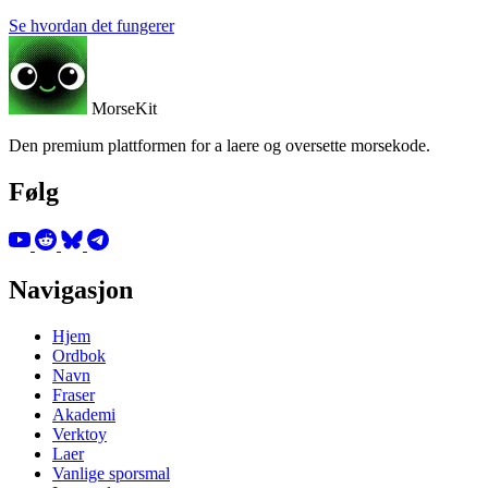
Se hvordan det fungerer
MorseKit
Den premium plattformen for a laere og oversette morsekode.
Følg
Navigasjon
Hjem
Ordbok
Navn
Fraser
Akademi
Verktoy
Laer
Vanlige sporsmal