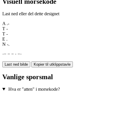
Visuell morsekode
Last ned eller del dette designet
A
.-
T
-
T
-
E
.
N
-.
·
−
−
−
·
−
·
Last ned bilde
Kopier til utklippstavle
Vanlige sporsmal
Hva er "atten" i morsekode?