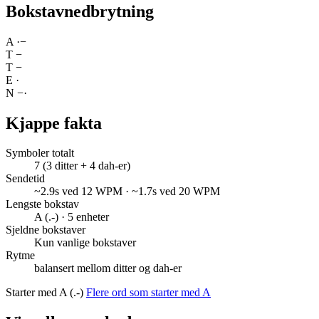
Bokstavnedbrytning
A
·
−
T
−
T
−
E
·
N
−
·
Kjappe fakta
Symboler totalt
7 (3 ditter + 4 dah-er)
Sendetid
~2.9s ved 12 WPM · ~1.7s ved 20 WPM
Lengste bokstav
A (.-) · 5 enheter
Sjeldne bokstaver
Kun vanlige bokstaver
Rytme
balansert mellom ditter og dah-er
Starter med A (.-)
Flere ord som starter med A