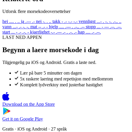
Utforsk flere morsekodeoversettelser
hei
.... . ..
ja
.--- .-
nei
-. . ..
takk
- .- -.- -.-
vennligst
...- . -. -. .-.. ..
vann
...- .- -. -.
mat
-- .- -
hjelp
.... .--- . .-.. .--
stopp
... - --- .--. .--.
start
... - .- .-. -
kjaerlighet
-.- .--- .- . .-. .-
hap
.... .- .--.
LAST NED APPEN
Begynn a laere morsekode i dag
Tilgjengelig pa iOS og Android. Gratis a laste ned.
Lær på bare 5 minutter om dagen
5x raskere laering med repetisjon med mellomrom
Komplett lydverktoy med justerbar hastighet
Download on the
App Store
Get it on
Google Play
Gratis · iOS og Android · 27 språk