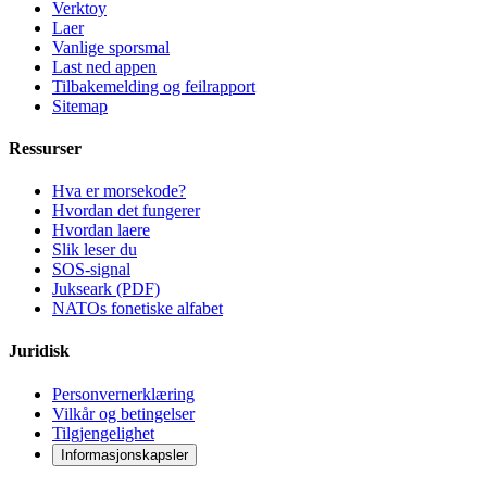
Verktoy
Laer
Vanlige sporsmal
Last ned appen
Tilbakemelding og feilrapport
Sitemap
Ressurser
Hva er morsekode?
Hvordan det fungerer
Hvordan laere
Slik leser du
SOS-signal
Jukseark (PDF)
NATOs fonetiske alfabet
Juridisk
Personvernerklæring
Vilkår og betingelser
Tilgjengelighet
Informasjonskapsler