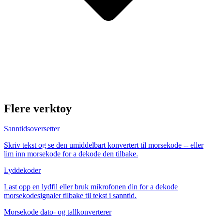
Flere verktoy
Sanntidsoversetter
Skriv tekst og se den umiddelbart konvertert til morsekode -- eller
lim inn morsekode for a dekode den tilbake.
Lyddekoder
Last opp en lydfil eller bruk mikrofonen din for a dekode
morsekodesignaler tilbake til tekst i sanntid.
Morsekode dato- og tallkonverterer