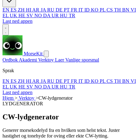
EN
ES
ZH
HI
AR
JA
RU
DE
PT
FR
IT
ID
KO
PL
CS
TH
BN
VI
EL
UK
HE
SV
NO
DA
UR
HU
TR
Last ned appen
MorseKit
Ordbok
Akademi
Verktoy
Laer
Vanlige sporsmal
Sprak
EN
ES
ZH
HI
AR
JA
RU
DE
PT
FR
IT
ID
KO
PL
CS
TH
BN
VI
EL
UK
HE
SV
NO
DA
UR
HU
TR
Last ned appen
Hjem
>
Verktoy
>
CW-lydgenerator
LYDGENERATOR
CW-lydgenerator
Generer morsekodelyd fra en hvilken som helst tekst. Juster
hastighet og tonehyde for oving eller ekte CW-lytting.