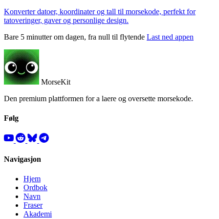
Konverter datoer, koordinater og tall til morsekode, perfekt for
tatoveringer, gaver og personlige design.
Bare 5 minutter om dagen, fra null til flytende
Last ned appen
MorseKit
Den premium plattformen for a laere og oversette morsekode.
Følg
Navigasjon
Hjem
Ordbok
Navn
Fraser
Akademi