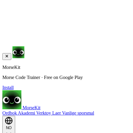
MorseKit
Morse Code Trainer · Free on Google Play
Install
MorseKit
Ordbok
Akademi
Verktoy
Laer
Vanlige sporsmal
NO