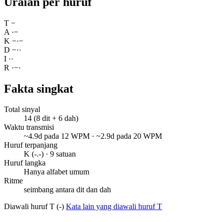
Uraian per huruf
T
−
A
·
−
K
−
·
−
D
−
·
·
I
·
·
R
·
−
·
Fakta singkat
Total sinyal
14 (8 dit + 6 dah)
Waktu transmisi
~4.9d pada 12 WPM · ~2.9d pada 20 WPM
Huruf terpanjang
K (-.-) · 9 satuan
Huruf langka
Hanya alfabet umum
Ritme
seimbang antara dit dan dah
Diawali huruf T (-)
Kata lain yang diawali huruf T