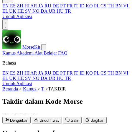
EN
ES
ZH
HI
AR
JA
RU
DE
PT
FR
IT
ID
KO
PL
CS
TH
BN
VI
EL
UK
HE
SV
NO
DA
UR
HU
TR
Unduh Aplikasi
MorseKit
Kamus
Akademi
Alat
Belajar
FAQ
Bahasa
EN
ES
ZH
HI
AR
JA
RU
DE
PT
FR
IT
ID
KO
PL
CS
TH
BN
VI
EL
UK
HE
SV
NO
DA
UR
HU
TR
Unduh Aplikasi
Beranda
>
Kamus
>
T
>
TAKDIR
Takdir
dalam Kode Morse
−
·
−
−
·
−
−
·
·
·
·
·
−
·
Dengarkan
Unduh .wav
Salin
Bagikan