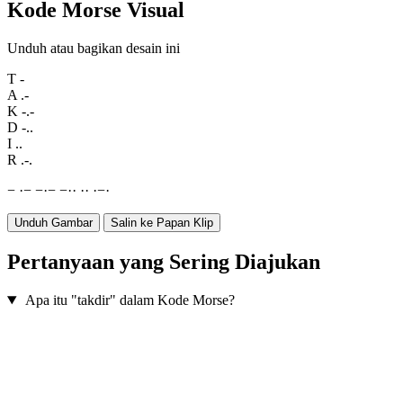
Kode Morse Visual
Unduh atau bagikan desain ini
T
-
A
.-
K
-.-
D
-..
I
..
R
.-.
−
·
−
−
·
−
−
·
·
·
·
·
−
·
Unduh Gambar
Salin ke Papan Klip
Pertanyaan yang Sering Diajukan
Apa itu "takdir" dalam Kode Morse?