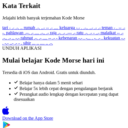
Kata Terkait
Jelajahi lebih banyak terjemahan Kode Morse
tari
- .- .-. ..
rumah
.-. ..- -- .- ....
keluarga
-.- . .-.. ..- .- .-
teman
- . -- .-
-.
pahlawan
.--. .- .... .-.. .-
raja
.-. .- .--- .-
ratu
.-. .- - ..-
malaikat
-- .-
.-.. .- .. -.-
rahmat
.-. .- .... -- .- -
kebenaran
-.- . -... . -. .- .
kekuatan
-.-
. -.- ..- .- - .
sihir
... .. .... .. .-.
UNDUH APLIKASI
Mulai belajar Kode Morse hari ini
Tersedia di iOS dan Android. Gratis untuk diunduh.
Belajar hanya dalam 5 menit sehari
Belajar 5x lebih cepat dengan pengulangan berjarak
Perangkat audio lengkap dengan kecepatan yang dapat
disesuaikan
Download on the
App Store