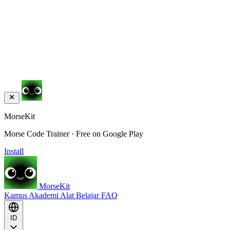
MorseKit
Morse Code Trainer · Free on Google Play
Install
MorseKit
Kamus
Akademi
Alat
Belajar
FAQ
ID