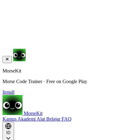
MorseKit
Morse Code Trainer · Free on Google Play
Install
MorseKit
Kamus
Akademi
Alat
Belajar
FAQ
ID