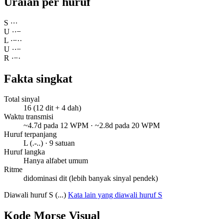
Uraian per huruf
S
·
·
·
U
·
·
−
L
·
−
·
·
U
·
·
−
R
·
−
·
Fakta singkat
Total sinyal
16 (12 dit + 4 dah)
Waktu transmisi
~4.7d pada 12 WPM · ~2.8d pada 20 WPM
Huruf terpanjang
L (.-..) · 9 satuan
Huruf langka
Hanya alfabet umum
Ritme
didominasi dit (lebih banyak sinyal pendek)
Diawali huruf S (...)
Kata lain yang diawali huruf S
Kode Morse Visual