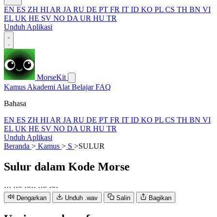
EN
ES
ZH
HI
AR
JA
RU
DE
PT
FR
IT
ID
KO
PL
CS
TH
BN
VI
EL
UK
HE
SV
NO
DA
UR
HU
TR
Unduh Aplikasi
MorseKit
Kamus
Akademi
Alat
Belajar
FAQ
Bahasa
EN
ES
ZH
HI
AR
JA
RU
DE
PT
FR
IT
ID
KO
PL
CS
TH
BN
VI
EL
UK
HE
SV
NO
DA
UR
HU
TR
Unduh Aplikasi
Beranda
>
Kamus
>
S
>
SULUR
Sulur
dalam Kode Morse
·
·
·
·
·
−
·
−
·
·
·
·
−
·
−
·
Dengarkan
Unduh .wav
Salin
Bagikan