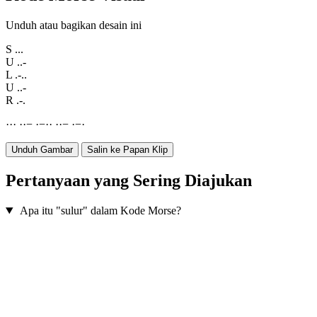
Unduh atau bagikan desain ini
S
...
U
..-
L
.-..
U
..-
R
.-.
·
·
·
·
·
−
·
−
·
·
·
·
−
·
−
·
Unduh Gambar
Salin ke Papan Klip
Pertanyaan yang Sering Diajukan
Apa itu "sulur" dalam Kode Morse?