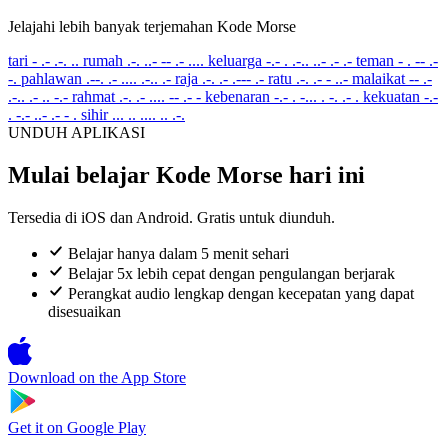
Jelajahi lebih banyak terjemahan Kode Morse
tari
- .- .-. ..
rumah
.-. ..- -- .- ....
keluarga
-.- . .-.. ..- .- .-
teman
- . -- .-
-.
pahlawan
.--. .- .... .-.. .-
raja
.-. .- .--- .-
ratu
.-. .- - ..-
malaikat
-- .-
.-.. .- .. -.-
rahmat
.-. .- .... -- .- -
kebenaran
-.- . -... . -. .- .
kekuatan
-.-
. -.- ..- .- - .
sihir
... .. .... .. .-.
UNDUH APLIKASI
Mulai belajar Kode Morse hari ini
Tersedia di iOS dan Android. Gratis untuk diunduh.
Belajar hanya dalam 5 menit sehari
Belajar 5x lebih cepat dengan pengulangan berjarak
Perangkat audio lengkap dengan kecepatan yang dapat
disesuaikan
Download on the
App Store
Get it on
Google Play