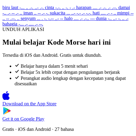
biru laut
-... .. .-. ..- .-.
cinta
-.-. .. -. - .-
harapan
.... .- .-. .- .--.
damai
-.. .- -- .- ..
iman
.. -- .- -.
sukacita
... ..- -.- .- -.-.
hati
.... .- - ..
mimpi
--
.. -- .--. ..
senyum
... . -. -.-- ..- --
halo
.... .- .-.. ---
dunia
-.. ..- -. .. .-
bahagia
-... .- .... .- --.
UNDUH APLIKASI
Mulai belajar Kode Morse hari ini
Tersedia di iOS dan Android. Gratis untuk diunduh.
Belajar hanya dalam 5 menit sehari
Belajar 5x lebih cepat dengan pengulangan berjarak
Perangkat audio lengkap dengan kecepatan yang dapat
disesuaikan
Download on the
App Store
Get it on
Google Play
Gratis · iOS dan Android · 27 bahasa