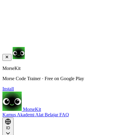
MorseKit
Morse Code Trainer · Free on Google Play
Install
MorseKit
Kamus
Akademi
Alat
Belajar
FAQ
ID