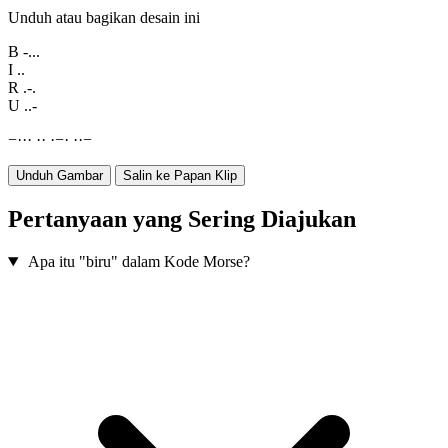
Unduh atau bagikan desain ini
B
-...
I
..
R
.-.
U
..-
−
·
·
·
·
·
·
−
·
·
·
−
Unduh Gambar
Salin ke Papan Klip
Pertanyaan yang Sering Diajukan
Apa itu "biru" dalam Kode Morse?