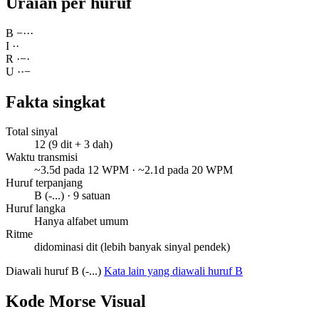
Uraian per huruf
B
−
·
·
·
I
·
·
R
·
−
·
U
·
·
−
Fakta singkat
Total sinyal
12 (9 dit + 3 dah)
Waktu transmisi
~3.5d pada 12 WPM · ~2.1d pada 20 WPM
Huruf terpanjang
B (-...) · 9 satuan
Huruf langka
Hanya alfabet umum
Ritme
didominasi dit (lebih banyak sinyal pendek)
Diawali huruf B (-...)
Kata lain yang diawali huruf B
Kode Morse Visual