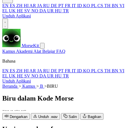
EN
ES
ZH
HI
AR
JA
RU
DE
PT
FR
IT
ID
KO
PL
CS
TH
BN
VI
EL
UK
HE
SV
NO
DA
UR
HU
TR
Unduh Aplikasi
MorseKit
Kamus
Akademi
Alat
Belajar
FAQ
Bahasa
EN
ES
ZH
HI
AR
JA
RU
DE
PT
FR
IT
ID
KO
PL
CS
TH
BN
VI
EL
UK
HE
SV
NO
DA
UR
HU
TR
Unduh Aplikasi
Beranda
>
Kamus
>
B
>
BIRU
Biru
dalam Kode Morse
−
·
·
·
·
·
·
−
·
·
·
−
Dengarkan
Unduh .wav
Salin
Bagikan