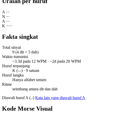
Uraian per huruf
A
·
−
N
−
·
A
·
−
K
−
·
−
Fakta singkat
Total sinyal
9 (4 dit + 5 dah)
Waktu transmisi
~3.3d pada 12 WPM · ~2d pada 20 WPM
Huruf terpanjang
K (-.-) · 9 satuan
Huruf langka
Hanya alfabet umum
Ritme
seimbang antara dit dan dah
Diawali huruf A (.-)
Kata lain yang diawali huruf A
Kode Morse Visual