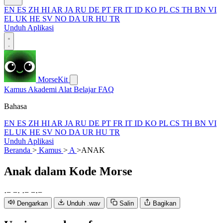
EN
ES
ZH
HI
AR
JA
RU
DE
PT
FR
IT
ID
KO
PL
CS
TH
BN
VI
EL
UK
HE
SV
NO
DA
UR
HU
TR
Unduh Aplikasi
MorseKit
Kamus
Akademi
Alat
Belajar
FAQ
Bahasa
EN
ES
ZH
HI
AR
JA
RU
DE
PT
FR
IT
ID
KO
PL
CS
TH
BN
VI
EL
UK
HE
SV
NO
DA
UR
HU
TR
Unduh Aplikasi
Beranda
>
Kamus
>
A
>
ANAK
Anak
dalam Kode Morse
·
−
−
·
·
−
−
·
−
Dengarkan
Unduh .wav
Salin
Bagikan