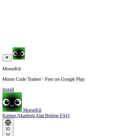
MorseKit
Morse Code Trainer · Free on Google Play
Install
MorseKit
Kamus
Akademi
Alat
Belajar
FAQ
ID