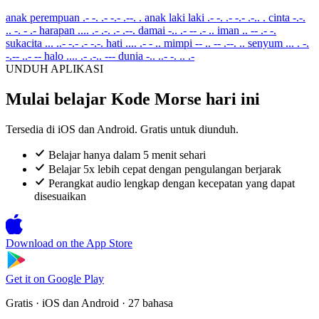
anak perempuan
.- -. .- -.- .--. .
anak laki laki
.- -. .- -.- .-.. .
cinta
-.-.
.. -. - .-
harapan
.... .- .-. .- .--.
damai
-.. .- -- .- ..
iman
.. -- .- -.
sukacita
... ..- -.- .- -.-.
hati
.... .- - ..
mimpi
-- .. -- .--. ..
senyum
... . -.
-.-- ..- --
halo
.... .- .-.. ---
dunia
-.. ..- -. .. .-
UNDUH APLIKASI
Mulai belajar Kode Morse hari ini
Tersedia di iOS dan Android. Gratis untuk diunduh.
Belajar hanya dalam 5 menit sehari
Belajar 5x lebih cepat dengan pengulangan berjarak
Perangkat audio lengkap dengan kecepatan yang dapat
disesuaikan
Download on the
App Store
Get it on
Google Play
Gratis · iOS dan Android · 27 bahasa