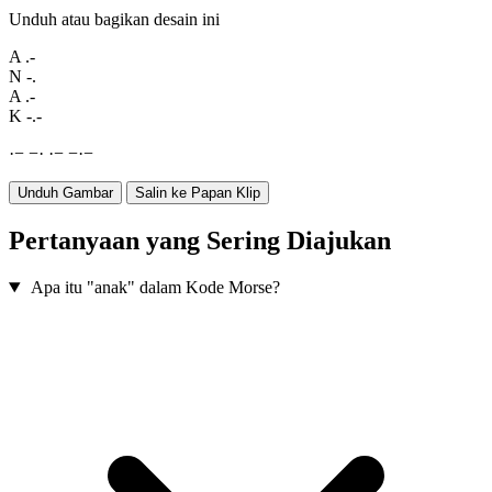
Unduh atau bagikan desain ini
A
.-
N
-.
A
.-
K
-.-
·
−
−
·
·
−
−
·
−
Unduh Gambar
Salin ke Papan Klip
Pertanyaan yang Sering Diajukan
Apa itu "anak" dalam Kode Morse?