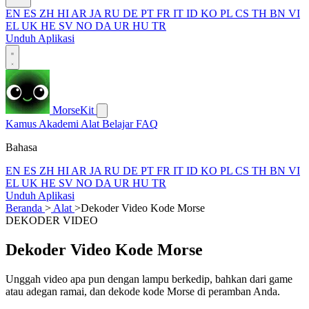
EN
ES
ZH
HI
AR
JA
RU
DE
PT
FR
IT
ID
KO
PL
CS
TH
BN
VI
EL
UK
HE
SV
NO
DA
UR
HU
TR
Unduh Aplikasi
MorseKit
Kamus
Akademi
Alat
Belajar
FAQ
Bahasa
EN
ES
ZH
HI
AR
JA
RU
DE
PT
FR
IT
ID
KO
PL
CS
TH
BN
VI
EL
UK
HE
SV
NO
DA
UR
HU
TR
Unduh Aplikasi
Beranda
>
Alat
>
Dekoder Video Kode Morse
DEKODER VIDEO
Dekoder Video Kode Morse
Unggah video apa pun dengan lampu berkedip, bahkan dari game
atau adegan ramai, dan dekode kode Morse di peramban Anda.