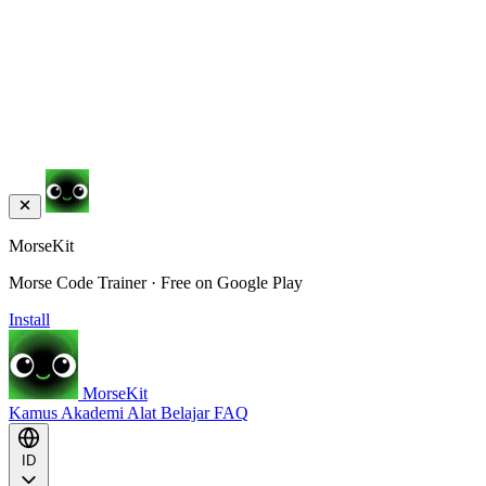
MorseKit
Morse Code Trainer · Free on Google Play
Install
MorseKit
Kamus
Akademi
Alat
Belajar
FAQ
ID