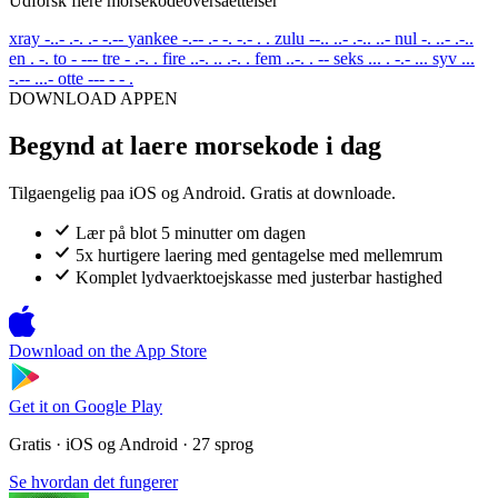
Udforsk flere morsekodeoversaettelser
xray
-..- .-. .- -.--
yankee
-.-- .- -. -.- . .
zulu
--.. ..- .-.. ..-
nul
-. ..- .-..
en
. -.
to
- ---
tre
- .-. .
fire
..-. .. .-. .
fem
..-. . --
seks
... . -.- ...
syv
...
-.-- ...-
otte
--- - - .
DOWNLOAD APPEN
Begynd at laere morsekode i dag
Tilgaengelig paa iOS og Android. Gratis at downloade.
Lær på blot 5 minutter om dagen
5x hurtigere laering med gentagelse med mellemrum
Komplet lydvaerktoejskasse med justerbar hastighed
Download on the
App Store
Get it on
Google Play
Gratis · iOS og Android · 27 sprog
Se hvordan det fungerer