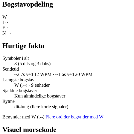
Bogstavopdeling
W
·
−
−
I
·
·
E
·
N
−
·
Hurtige fakta
Symboler i alt
8 (5 dits og 3 dahs)
Sendetid
~2.7s ved 12 WPM · ~1.6s ved 20 WPM
Længste bogstav
W (.--) · 9 enheder
Sjældne bogstaver
Kun almindelige bogstaver
Rytme
dit-tung (flere korte signaler)
Begynder med W (.--)
Flere ord der begynder med W
Visuel morsekode