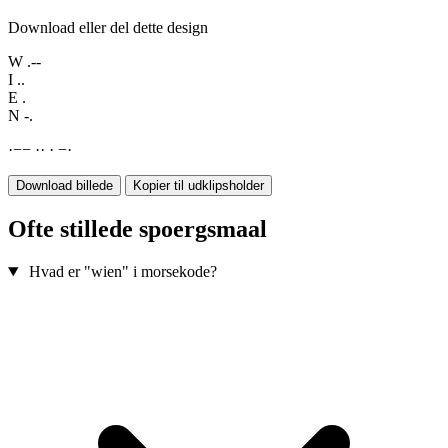
Download eller del dette design
W
.--
I
..
E
.
N
-.
·
−
−
·
·
·
−
·
Download billede
Kopier til udklipsholder
Ofte stillede spoergsmaal
Hvad er "wien" i morsekode?