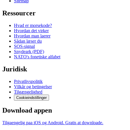
Sitemap
Ressourcer
Hvad er morsekode?
Hvordan det virker
Hvordan man laerer
Sådan læser du
SOS-signal
Snydeark (PDF)
NATO's fonetiske alfabet
Juridisk
Privatlivspolitik
Vilkår og betingelser
Tilgængelighed
Cookieindstillinger
Download appen
Tilgaengelig paa iOS og Android. Gratis at downloade.