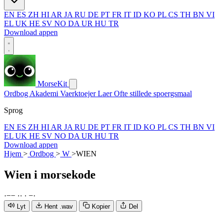
EN
ES
ZH
HI
AR
JA
RU
DE
PT
FR
IT
ID
KO
PL
CS
TH
BN
VI
EL
UK
HE
SV
NO
DA
UR
HU
TR
Download appen
MorseKit
Ordbog
Akademi
Vaerktoejer
Laer
Ofte stillede spoergsmaal
Sprog
EN
ES
ZH
HI
AR
JA
RU
DE
PT
FR
IT
ID
KO
PL
CS
TH
BN
VI
EL
UK
HE
SV
NO
DA
UR
HU
TR
Download appen
Hjem
>
Ordbog
>
W
>
WIEN
Wien
i morsekode
·
−
−
·
·
·
−
·
Lyt
Hent .wav
Kopier
Del