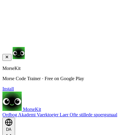
MorseKit
Morse Code Trainer · Free on Google Play
Install
MorseKit
Ordbog
Akademi
Vaerktoejer
Laer
Ofte stillede spoergsmaal
DA