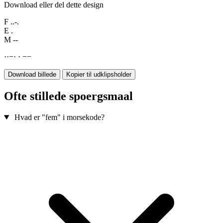
Download eller del dette design
F
..-.
E
.
M
--
·
·
−
·
·
−
−
Download billede
Kopier til udklipsholder
Ofte stillede spoergsmaal
Hvad er "fem" i morsekode?