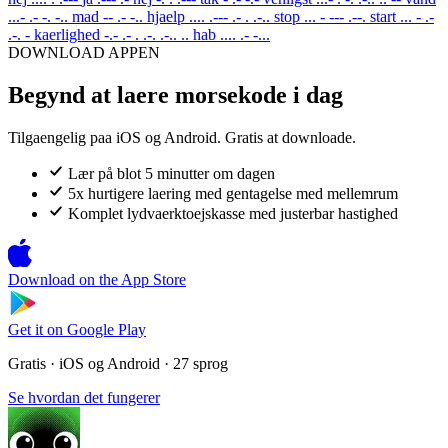
...- .- -. -..
mad
-- .- -..
hjaelp
.... .--- .- . .-..
stop
... - --- .--.
start
... - .-
.-. -
kaerlighed
-.- .- . .-. .-.. ..
hab
.... .- -...
DOWNLOAD APPEN
Begynd at laere morsekode i dag
Tilgaengelig paa iOS og Android. Gratis at downloade.
Lær på blot 5 minutter om dagen
5x hurtigere laering med gentagelse med mellemrum
Komplet lydvaerktoejskasse med justerbar hastighed
Download on the
App Store
Get it on
Google Play
Gratis · iOS og Android · 27 sprog
Se hvordan det fungerer