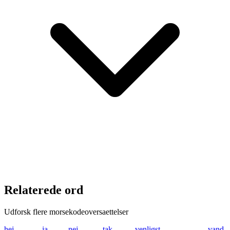
Relaterede ord
Udforsk flere morsekodeoversaettelser
hej
.... . .---
ja
.--- .-
nej
-. . .---
tak
- .- -.-
venligst
...- . -. .-.. .. --
vand