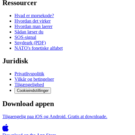
Ressourcer
Hvad er morsekode?
Hvordan det virker
Hvordan man laerer
Sådan læser du
SOS-signal
Snydeark (PDF)
NATO's fonetiske alfabet
Juridisk
Privatlivspolitik
Vilkår og betingelser
Tilgængelighed
Cookieindstillinger
Download appen
Tilgaengelig paa iOS og Android. Gratis at downloade.