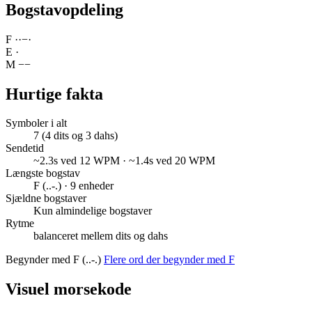
Bogstavopdeling
F
·
·
−
·
E
·
M
−
−
Hurtige fakta
Symboler i alt
7 (4 dits og 3 dahs)
Sendetid
~2.3s ved 12 WPM · ~1.4s ved 20 WPM
Længste bogstav
F (..-.) · 9 enheder
Sjældne bogstaver
Kun almindelige bogstaver
Rytme
balanceret mellem dits og dahs
Begynder med F (..-.)
Flere ord der begynder med F
Visuel morsekode