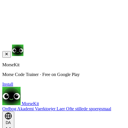
MorseKit
Morse Code Trainer · Free on Google Play
Install
MorseKit
Ordbog
Akademi
Vaerktoejer
Laer
Ofte stillede spoergsmaal
DA