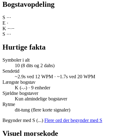
Bogstavopdeling
S
·
·
·
E
·
K
−
·
−
S
·
·
·
Hurtige fakta
Symboler i alt
10 (8 dits og 2 dahs)
Sendetid
~2.9s ved 12 WPM · ~1.7s ved 20 WPM
Længste bogstav
K (-.-) · 9 enheder
Sjældne bogstaver
Kun almindelige bogstaver
Rytme
dit-tung (flere korte signaler)
Begynder med S (...)
Flere ord der begynder med S
Visuel morsekode