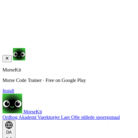
MorseKit
Morse Code Trainer · Free on Google Play
Install
MorseKit
Ordbog
Akademi
Vaerktoejer
Laer
Ofte stillede spoergsmaal
DA