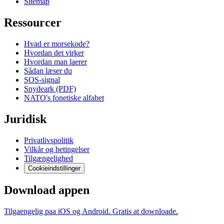
Sitemap
Ressourcer
Hvad er morsekode?
Hvordan det virker
Hvordan man laerer
Sådan læser du
SOS-signal
Snydeark (PDF)
NATO's fonetiske alfabet
Juridisk
Privatlivspolitik
Vilkår og betingelser
Tilgængelighed
Cookieindstillinger
Download appen
Tilgaengelig paa iOS og Android. Gratis at downloade.