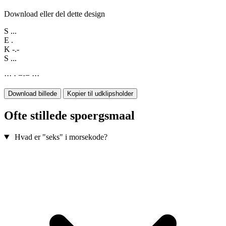
Download eller del dette design
S
...
E
.
K
-.-
S
...
·
·
·
·
−
·
−
·
·
·
Download billede
Kopier til udklipsholder
Ofte stillede spoergsmaal
Hvad er "seks" i morsekode?