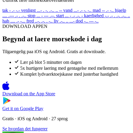
Udforsk flere morsekodeoversaettelser
tak
- .- -.-
venligst
...- . -. .-.. .. --
vand
...- .- -. -..
mad
-- .- -..
hjaelp
.... .--- .- . .-..
stop
... - --- .--.
start
... - .- .-. -
kaerlighed
-.- .- . .-. .-.. ..
hab
.... .- -...
fred
..-. .-. . -..
liv
.-.. .. ...-
dod
-.. --- -..
DOWNLOAD APPEN
Begynd at laere morsekode i dag
Tilgaengelig paa iOS og Android. Gratis at downloade.
Lær på blot 5 minutter om dagen
5x hurtigere laering med gentagelse med mellemrum
Komplet lydvaerktoejskasse med justerbar hastighed
Download on the
App Store
Get it on
Google Play
Gratis · iOS og Android · 27 sprog
Se hvordan det fungerer