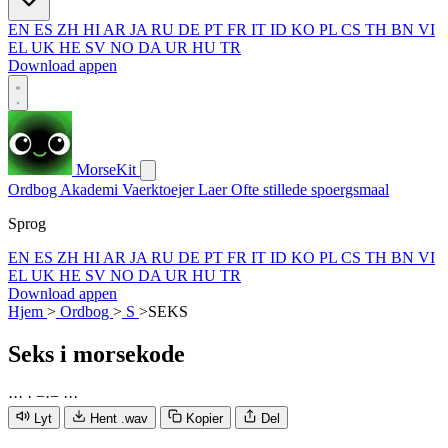
EN
ES
ZH
HI
AR
JA
RU
DE
PT
FR
IT
ID
KO
PL
CS
TH
BN
VI
EL
UK
HE
SV
NO
DA
UR
HU
TR
Download appen
MorseKit
Ordbog
Akademi
Vaerktoejer
Laer
Ofte stillede spoergsmaal
Sprog
EN
ES
ZH
HI
AR
JA
RU
DE
PT
FR
IT
ID
KO
PL
CS
TH
BN
VI
EL
UK
HE
SV
NO
DA
UR
HU
TR
Download appen
Hjem
>
Ordbog
>
S
>
SEKS
Seks
i morsekode
·
·
·
·
−
·
−
·
·
·
Lyt
Hent .wav
Kopier
Del