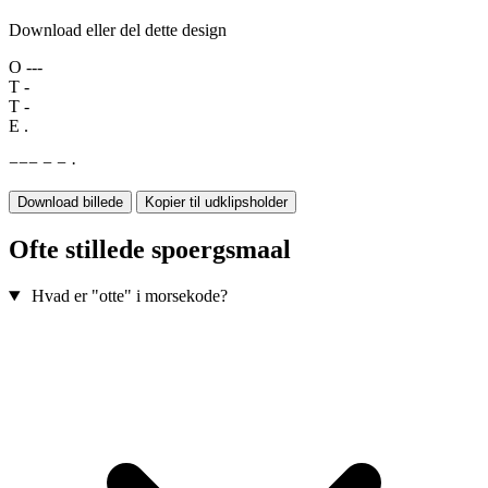
Download eller del dette design
O
---
T
-
T
-
E
.
−
−
−
−
−
·
Download billede
Kopier til udklipsholder
Ofte stillede spoergsmaal
Hvad er "otte" i morsekode?