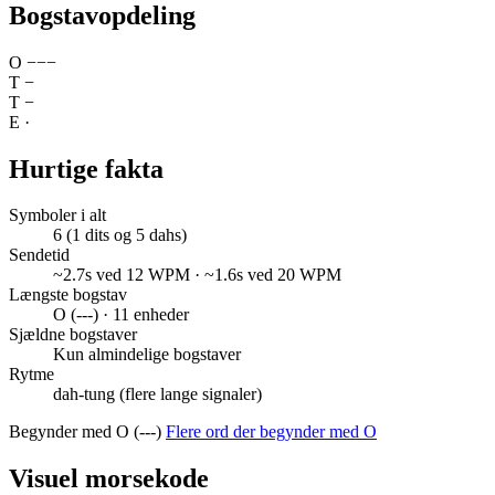
Bogstavopdeling
O
−
−
−
T
−
T
−
E
·
Hurtige fakta
Symboler i alt
6 (1 dits og 5 dahs)
Sendetid
~2.7s ved 12 WPM · ~1.6s ved 20 WPM
Længste bogstav
O (---) · 11 enheder
Sjældne bogstaver
Kun almindelige bogstaver
Rytme
dah-tung (flere lange signaler)
Begynder med O (---)
Flere ord der begynder med O
Visuel morsekode