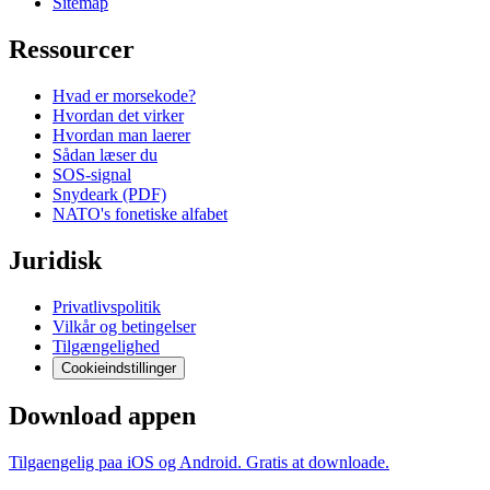
Sitemap
Ressourcer
Hvad er morsekode?
Hvordan det virker
Hvordan man laerer
Sådan læser du
SOS-signal
Snydeark (PDF)
NATO's fonetiske alfabet
Juridisk
Privatlivspolitik
Vilkår og betingelser
Tilgængelighed
Cookieindstillinger
Download appen
Tilgaengelig paa iOS og Android. Gratis at downloade.