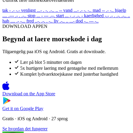
Udforsk flere morsekodeoversaettelser
tak
- .- -.-
venligst
...- . -. .-.. .. --
vand
...- .- -. -..
mad
-- .- -..
hjaelp
.... .--- .- . .-..
stop
... - --- .--.
start
... - .- .-. -
kaerlighed
-.- .- . .-. .-.. ..
hab
.... .- -...
fred
..-. .-. . -..
liv
.-.. .. ...-
dod
-.. --- -..
DOWNLOAD APPEN
Begynd at laere morsekode i dag
Tilgaengelig paa iOS og Android. Gratis at downloade.
Lær på blot 5 minutter om dagen
5x hurtigere laering med gentagelse med mellemrum
Komplet lydvaerktoejskasse med justerbar hastighed
Download on the
App Store
Get it on
Google Play
Gratis · iOS og Android · 27 sprog
Se hvordan det fungerer