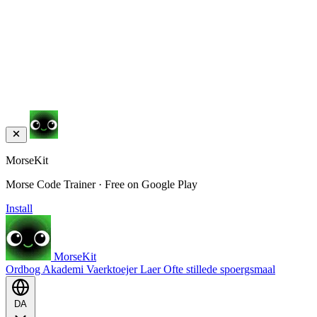
MorseKit
Morse Code Trainer · Free on Google Play
Install
MorseKit
Ordbog
Akademi
Vaerktoejer
Laer
Ofte stillede spoergsmaal
DA