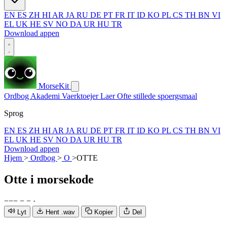
EN
ES
ZH
HI
AR
JA
RU
DE
PT
FR
IT
ID
KO
PL
CS
TH
BN
VI
EL
UK
HE
SV
NO
DA
UR
HU
TR
Download appen
MorseKit
Ordbog
Akademi
Vaerktoejer
Laer
Ofte stillede spoergsmaal
Sprog
EN
ES
ZH
HI
AR
JA
RU
DE
PT
FR
IT
ID
KO
PL
CS
TH
BN
VI
EL
UK
HE
SV
NO
DA
UR
HU
TR
Download appen
Hjem
>
Ordbog
>
O
>
OTTE
Otte
i morsekode
−
−
−
−
−
·
Lyt
Hent .wav
Kopier
Del