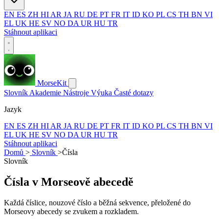
EN
ES
ZH
HI
AR
JA
RU
DE
PT
FR
IT
ID
KO
PL
CS
TH
BN
VI
EL
UK
HE
SV
NO
DA
UR
HU
TR
Stáhnout aplikaci
MorseKit
Slovník
Akademie
Nástroje
Výuka
Časté dotazy
Jazyk
EN
ES
ZH
HI
AR
JA
RU
DE
PT
FR
IT
ID
KO
PL
CS
TH
BN
VI
EL
UK
HE
SV
NO
DA
UR
HU
TR
Stáhnout aplikaci
Domů
>
Slovník
>
Čísla
Slovník
Čísla v Morseově abecedě
Každá číslice, nouzové číslo a běžná sekvence, přeložené do
Morseovy abecedy se zvukem a rozkladem.