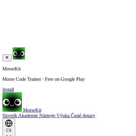
MorseKit
Morse Code Trainer · Free on Google Play
Install
MorseKit
Slovník
Akademie
Nástroje
Výuka
Časté dotazy
CS