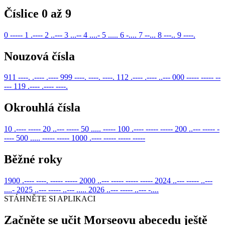
Číslice 0 až 9
0
-----
1
.----
2
..---
3
...--
4
....-
5
.....
6
-....
7
--...
8
---..
9
----.
Nouzová čísla
911
----. .---- .----
999
----. ----. ----.
112
.---- .---- ..---
000
----- ----- --
---
119
.---- .---- ----.
Okrouhlá čísla
10
.---- -----
20
..--- -----
50
..... -----
100
.---- ----- -----
200
..--- ----- -
----
500
..... ----- -----
1000
.---- ----- ----- -----
Běžné roky
1900
.---- ----. ----- -----
2000
..--- ----- ----- -----
2024
..--- ----- ..---
....-
2025
..--- ----- ..--- .....
2026
..--- ----- ..--- -....
STÁHNĚTE SI APLIKACI
Začněte se učit Morseovu abecedu ještě