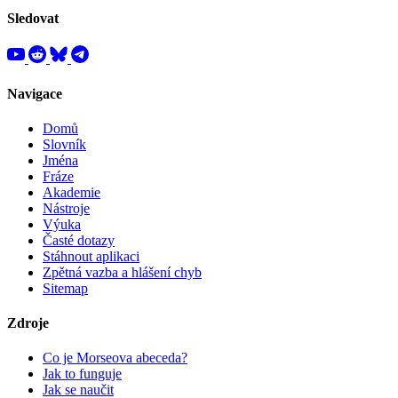
Sledovat
Navigace
Domů
Slovník
Jména
Fráze
Akademie
Nástroje
Výuka
Časté dotazy
Stáhnout aplikaci
Zpětná vazba a hlášení chyb
Sitemap
Zdroje
Co je Morseova abeceda?
Jak to funguje
Jak se naučit