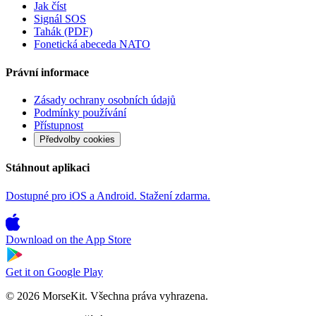
Jak číst
Signál SOS
Tahák (PDF)
Fonetická abeceda NATO
Právní informace
Zásady ochrany osobních údajů
Podmínky používání
Přístupnost
Předvolby cookies
Stáhnout aplikaci
Dostupné pro iOS a Android. Stažení zdarma.
Download on the
App Store
Get it on
Google Play
© 2026 MorseKit. Všechna práva vyhrazena.