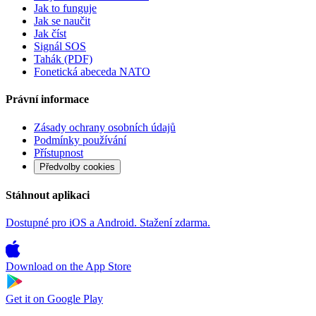
Jak to funguje
Jak se naučit
Jak číst
Signál SOS
Tahák (PDF)
Fonetická abeceda NATO
Právní informace
Zásady ochrany osobních údajů
Podmínky používání
Přístupnost
Předvolby cookies
Stáhnout aplikaci
Dostupné pro iOS a Android. Stažení zdarma.
Download on the
App Store
Get it on
Google Play