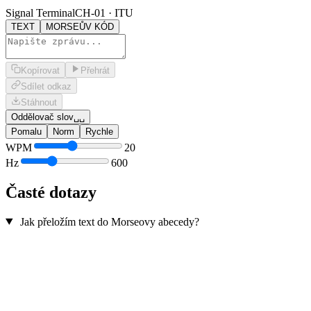
Signal Terminal
CH-01 · ITU
TEXT
MORSEŮV KÓD
Kopírovat
Přehrát
Sdílet odkaz
Stáhnout
Oddělovač slov
␣␣
Pomalu
Norm
Rychle
WPM
20
Hz
600
Časté dotazy
Jak přeložím text do Morseovy abecedy?