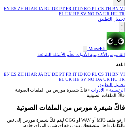
EN
ES
ZH
HI
AR
JA
RU
DE
PT
FR
IT
ID
KO
PL
CS
TH
BN
VI
EL
UK
HE
SV
NO
DA
UR
HU
TR
تحميل التطبيق
MorseKit
القاموس
الأكاديمية
الأدوات
تعلّم
الأسئلة الشائعة
اللغة
EN
ES
ZH
HI
AR
JA
RU
DE
PT
FR
IT
ID
KO
PL
CS
TH
BN
VI
EL
UK
HE
SV
NO
DA
UR
HU
TR
تحميل التطبيق
الرئيسية
>
الأدوات
>
فاكّ شيفرة مورس من الملفات الصوتية
فاكّ الملفات الصوتية
فاكّ شيفرة مورس من الملفات الصوتية
ارفع ملف MP3 أو WAV أو OGG ليتم فكّ شيفرة مورس إلى نص
بالكامل داخل متصفحك، دون رفع أي شيء إلى أي خادم.