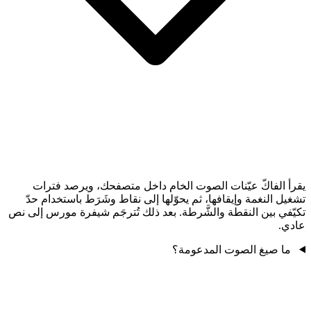
يقرأ الفاكّ عيّنات الصوت الخام داخل متصفحك، ويرصد فترات
تشغيل النغمة وإيقافها، ثم يحوّلها إلى نقاط وشَرَط باستخدام حدّ
تكيّفي بين النقطة والشَّرطة. بعد ذلك تُترجَم شيفرة مورس إلى نص
عادي.
ما صيغ الصوت المدعومة؟