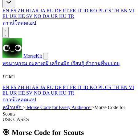
EN
ES
ZH
HI
AR
JA
RU
DE
PT
FR
IT
ID
KO
PL
CS
TH
BN
VI
EL
UK
HE
SV
NO
DA
UR
HU
TR
ดาวน์โหลดแอป
MorseKit
พจนานุกรม
อะคาเดมี
เครื่องมือ
เรียนรู้
คำถามที่พบบ่อย
ภาษา
EN
ES
ZH
HI
AR
JA
RU
DE
PT
FR
IT
ID
KO
PL
CS
TH
BN
VI
EL
UK
HE
SV
NO
DA
UR
HU
TR
ดาวน์โหลดแอป
หน้าหลัก
>
Morse Code for Every Audience
>
Morse Code for
Scouts
USE CASES
🎯
Morse Code for Scouts