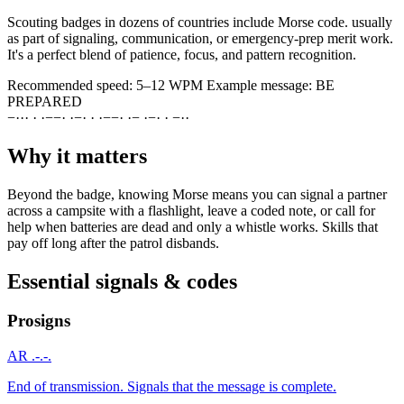
Scouting badges in dozens of countries include Morse code. usually
as part of signaling, communication, or emergency-prep merit work.
It's a perfect blend of patience, focus, and pattern recognition.
Recommended speed:
5–12 WPM
Example message:
BE
PREPARED
−
·
·
·
·
·
−
−
·
·
−
·
·
·
−
−
·
·
−
·
−
·
·
−
·
·
Why it matters
Beyond the badge, knowing Morse means you can signal a partner
across a campsite with a flashlight, leave a coded note, or call for
help when batteries are dead and only a whistle works. Skills that
pay off long after the patrol disbands.
Essential signals & codes
Prosigns
AR
.-.-.
End of transmission. Signals that the message is complete.