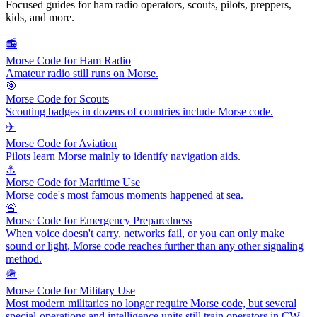
Focused guides for ham radio operators, scouts, pilots, preppers,
kids, and more.
📻
Morse Code for Ham Radio
Amateur radio still runs on Morse.
🎯
Morse Code for Scouts
Scouting badges in dozens of countries include Morse code.
✈️
Morse Code for Aviation
Pilots learn Morse mainly to identify navigation aids.
⚓
Morse Code for Maritime Use
Morse code's most famous moments happened at sea.
🚨
Morse Code for Emergency Preparedness
When voice doesn't carry, networks fail, or you can only make
sound or light, Morse code reaches further than any other signaling
method.
🪖
Morse Code for Military Use
Most modern militaries no longer require Morse code, but several
special-operations and intelligence units still train operators in CW.