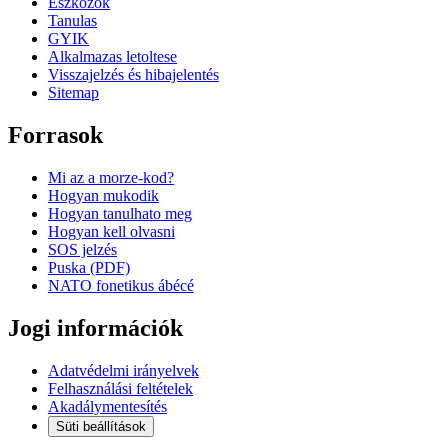
Eszkozok
Tanulas
GYIK
Alkalmazas letoltese
Visszajelzés és hibajelentés
Sitemap
Forrasok
Mi az a morze-kod?
Hogyan mukodik
Hogyan tanulhato meg
Hogyan kell olvasni
SOS jelzés
Puska (PDF)
NATO fonetikus ábécé
Jogi információk
Adatvédelmi irányelvek
Felhasználási feltételek
Akadálymentesítés
Süti beállítások