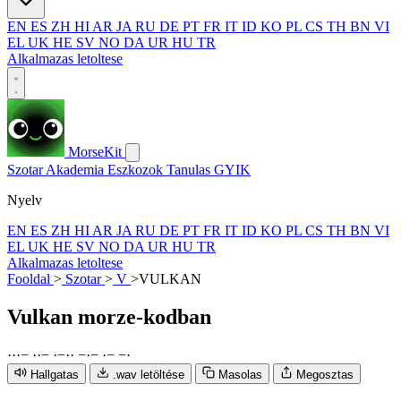
EN
ES
ZH
HI
AR
JA
RU
DE
PT
FR
IT
ID
KO
PL
CS
TH
BN
VI
EL
UK
HE
SV
NO
DA
UR
HU
TR
Alkalmazas letoltese
MorseKit
Szotar
Akademia
Eszkozok
Tanulas
GYIK
Nyelv
EN
ES
ZH
HI
AR
JA
RU
DE
PT
FR
IT
ID
KO
PL
CS
TH
BN
VI
EL
UK
HE
SV
NO
DA
UR
HU
TR
Alkalmazas letoltese
Fooldal
>
Szotar
>
V
>
VULKAN
Vulkan
morze-kodban
·
·
·
−
·
·
−
·
−
·
·
−
·
−
·
−
−
·
Hallgatas
.wav letöltése
Masolas
Megosztas