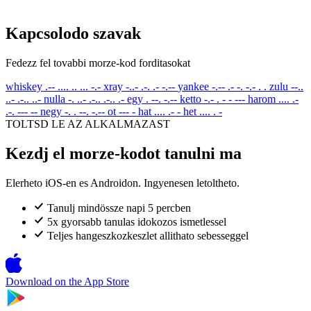
Kapcsolodo szavak
Fedezz fel tovabbi morze-kod forditasokat
whiskey
.-- .... .. ... -.-
xray
-..- .-. .- -.--
yankee
-.-- .- -. -.- . .
zulu
--..
..- .-.. ..-
nulla
-. ..- .-.. .-.. .-
egy
. --. -.--
ketto
-.- . - - ---
harom
.... .-
.-. --- --
negy
-. . --. -.--
ot
--- -
hat
.... .- -
het
.... . -
TOLTSD LE AZ ALKALMAZAST
Kezdj el morze-kodot tanulni ma
Elerheto iOS-en es Androidon. Ingyenesen letoltheto.
Tanulj mindössze napi 5 percben
5x gyorsabb tanulas idokozos ismetlessel
Teljes hangeszkozkeszlet allithato sebesseggel
Download on the
App Store