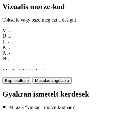
Vizualis morze-kod
Toltsd le vagy oszd meg ezt a designt
V
...-
U
..-
L
.-..
K
-.-
A
.-
N
-.
·
·
·
−
·
·
−
·
−
·
·
−
·
−
·
−
−
·
Kep letoltese
Masolas vagolapra
Gyakran ismetelt kerdesek
Mi az a "vulkan" morze-kodban?