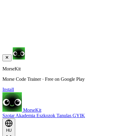
MorseKit
Morse Code Trainer · Free on Google Play
Install
MorseKit
Szotar
Akademia
Eszkozok
Tanulas
GYIK
HU