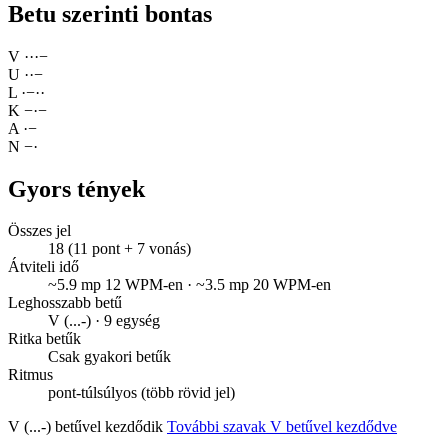
Betu szerinti bontas
V
·
·
·
−
U
·
·
−
L
·
−
·
·
K
−
·
−
A
·
−
N
−
·
Gyors tények
Összes jel
18 (11 pont + 7 vonás)
Átviteli idő
~5.9 mp 12 WPM-en · ~3.5 mp 20 WPM-en
Leghosszabb betű
V (...-) · 9 egység
Ritka betűk
Csak gyakori betűk
Ritmus
pont-túlsúlyos (több rövid jel)
V (...-) betűvel kezdődik
További szavak V betűvel kezdődve