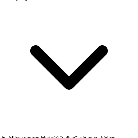
Milyen gyorsan lehet a(z) "vulkan" szót morze-kódban