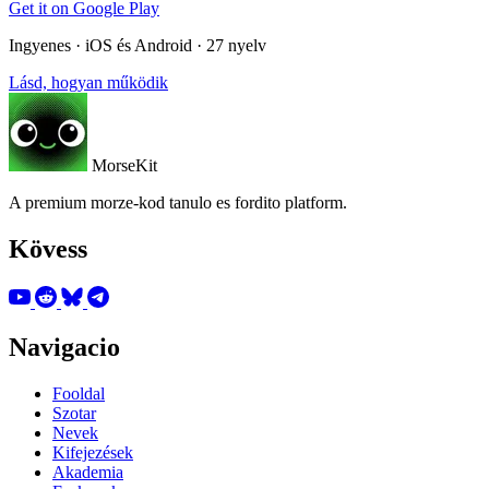
Get it on
Google Play
Ingyenes · iOS és Android · 27 nyelv
Lásd, hogyan működik
MorseKit
A premium morze-kod tanulo es fordito platform.
Kövess
Navigacio
Fooldal
Szotar
Nevek
Kifejezések
Akademia