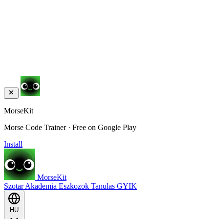
MorseKit
Morse Code Trainer · Free on Google Play
Install
MorseKit
Szotar
Akademia
Eszkozok
Tanulas
GYIK
HU