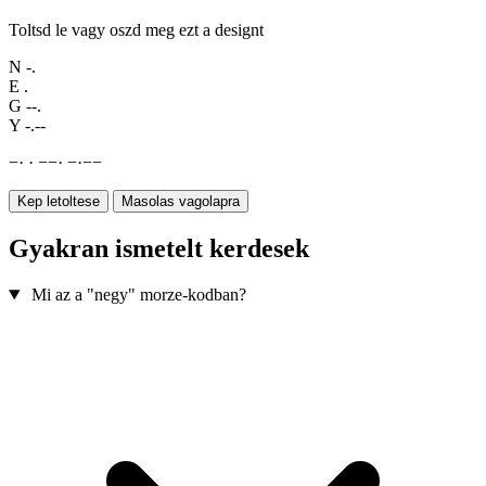
Toltsd le vagy oszd meg ezt a designt
N
-.
E
.
G
--.
Y
-.--
−
·
·
−
−
·
−
·
−
−
Kep letoltese
Masolas vagolapra
Gyakran ismetelt kerdesek
Mi az a "negy" morze-kodban?