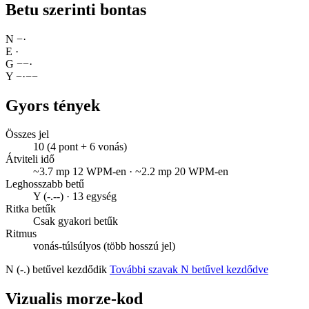
Betu szerinti bontas
N
−
·
E
·
G
−
−
·
Y
−
·
−
−
Gyors tények
Összes jel
10 (4 pont + 6 vonás)
Átviteli idő
~3.7 mp 12 WPM-en · ~2.2 mp 20 WPM-en
Leghosszabb betű
Y (-.--) · 13 egység
Ritka betűk
Csak gyakori betűk
Ritmus
vonás-túlsúlyos (több hosszú jel)
N (-.) betűvel kezdődik
További szavak N betűvel kezdődve
Vizualis morze-kod