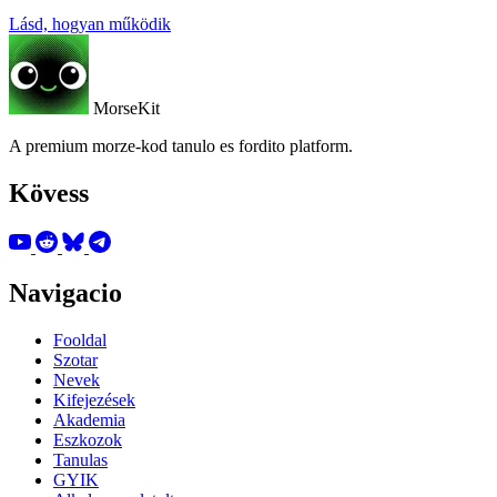
Lásd, hogyan működik
MorseKit
A premium morze-kod tanulo es fordito platform.
Kövess
Navigacio
Fooldal
Szotar
Nevek
Kifejezések
Akademia
Eszkozok
Tanulas
GYIK