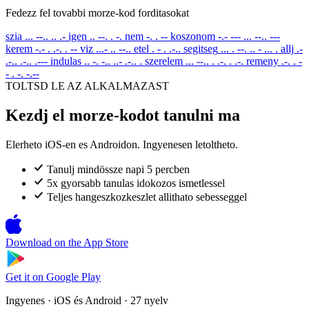
Fedezz fel tovabbi morze-kod forditasokat
szia
... --.. .. .-
igen
.. --. . -.
nem
-. . --
koszonom
-.- --- ... --.. ---
kerem
-.- . .-. . --
viz
...- .. --..
etel
. - . .-..
segitseg
... . --. .. - ... .
allj
.-
.-.. .-.. .---
indulas
.. -. -.. ..- .-.. .
szerelem
... --.. . .-. . .-.
remeny
.-. . -
- . -. -.--
TOLTSD LE AZ ALKALMAZAST
Kezdj el morze-kodot tanulni ma
Elerheto iOS-en es Androidon. Ingyenesen letoltheto.
Tanulj mindössze napi 5 percben
5x gyorsabb tanulas idokozos ismetlessel
Teljes hangeszkozkeszlet allithato sebesseggel
Download on the
App Store
Get it on
Google Play
Ingyenes · iOS és Android · 27 nyelv