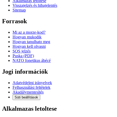
Alkalmazas letoltese
Visszajelzés és hibajelentés
Sitemap
Forrasok
Mi az a morze-kod?
Hogyan mukodik
Hogyan tanulhato meg
Hogyan kell olvasni
SOS jelzés
Puska (PDF)
NATO fonetikus ábécé
Jogi információk
Adatvédelmi irányelvek
Felhasználási feltételek
Akadálymentesítés
Süti beállítások
Alkalmazas letoltese