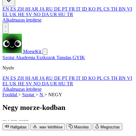
EN
ES
ZH
HI
AR
JA
RU
DE
PT
FR
IT
ID
KO
PL
CS
TH
BN
VI
EL
UK
HE
SV
NO
DA
UR
HU
TR
Alkalmazas letoltese
MorseKit
Szotar
Akademia
Eszkozok
Tanulas
GYIK
Nyelv
EN
ES
ZH
HI
AR
JA
RU
DE
PT
FR
IT
ID
KO
PL
CS
TH
BN
VI
EL
UK
HE
SV
NO
DA
UR
HU
TR
Alkalmazas letoltese
Fooldal
>
Szotar
>
N
>
NEGY
Negy
morze-kodban
−
·
·
−
−
·
−
·
−
−
Hallgatas
.wav letöltése
Masolas
Megosztas