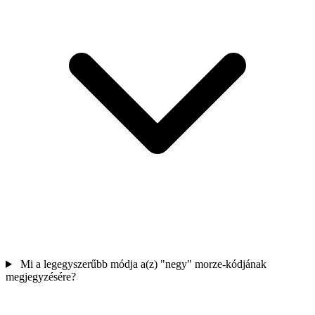
Mi a legegyszerűbb módja a(z) "negy" morze-kódjának
megjegyzésére?