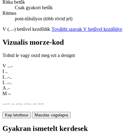
Ritka betűk
Csak gyakori betűk
Ritmus
pont-túlsúlyos (több rövid jel)
V (...-) betűvel kezdődik
További szavak V betűvel kezdődve
Vizualis morze-kod
Toltsd le vagy oszd meg ezt a designt
V
...-
I
..
L
.-..
L
.-..
A
.-
M
--
·
·
·
−
·
·
·
−
·
·
·
−
·
·
·
−
−
−
Kep letoltese
Masolas vagolapra
Gyakran ismetelt kerdesek