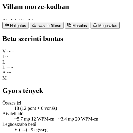
Villam
morze-kodban
·
·
·
−
·
·
·
−
·
·
·
−
·
·
·
−
−
−
Hallgatas
.wav letöltése
Masolas
Megosztas
Betu szerinti bontas
V
·
·
·
−
I
·
·
L
·
−
·
·
L
·
−
·
·
A
·
−
M
−
−
Gyors tények
Összes jel
18 (12 pont + 6 vonás)
Átviteli idő
~5.7 mp 12 WPM-en · ~3.4 mp 20 WPM-en
Leghosszabb betű
V (...-) · 9 egység