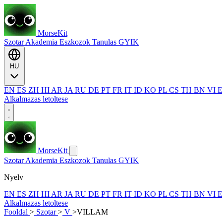
MorseKit
Szotar
Akademia
Eszkozok
Tanulas
GYIK
HU
EN
ES
ZH
HI
AR
JA
RU
DE
PT
FR
IT
ID
KO
PL
CS
TH
BN
VI
Alkalmazas letoltese
MorseKit
Szotar
Akademia
Eszkozok
Tanulas
GYIK
Nyelv
EN
ES
ZH
HI
AR
JA
RU
DE
PT
FR
IT
ID
KO
PL
CS
TH
BN
VI
Alkalmazas letoltese
Fooldal
>
Szotar
>
V
>
VILLAM