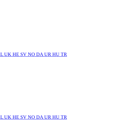
EL
UK
HE
SV
NO
DA
UR
HU
TR
EL
UK
HE
SV
NO
DA
UR
HU
TR