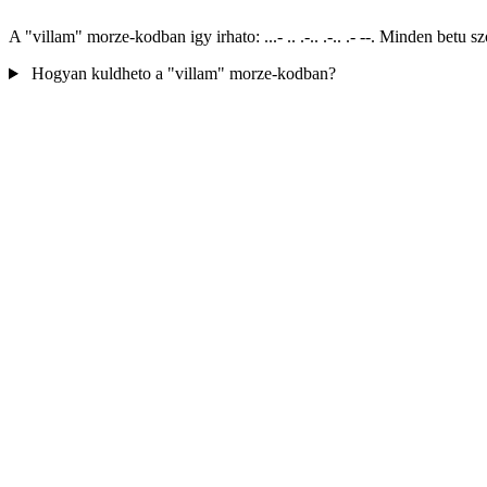
A "villam" morze-kodban igy irhato: ...- .. .-.. .-.. .- --. Minden be
Hogyan kuldheto a "villam" morze-kodban?