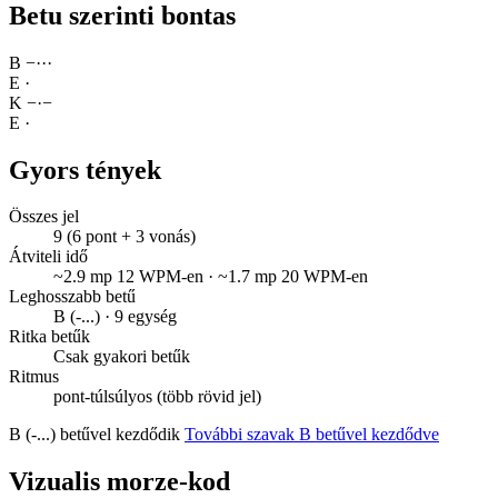
Betu szerinti bontas
B
−
·
·
·
E
·
K
−
·
−
E
·
Gyors tények
Összes jel
9 (6 pont + 3 vonás)
Átviteli idő
~2.9 mp 12 WPM-en · ~1.7 mp 20 WPM-en
Leghosszabb betű
B (-...) · 9 egység
Ritka betűk
Csak gyakori betűk
Ritmus
pont-túlsúlyos (több rövid jel)
B (-...) betűvel kezdődik
További szavak B betűvel kezdődve
Vizualis morze-kod