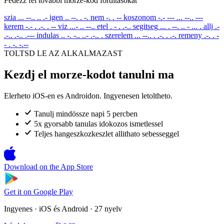
Fedezz fel tovabbi morze-kod forditasokat
szia
... --.. .. .-
igen
.. --. . -.
nem
-. . --
koszonom
-.- --- ... --.. ---
kerem
-.- . .-. . --
viz
...- .. --..
etel
. - . .-..
segitseg
... . --. .. - ... .
allj
.-
.-.. .-.. .---
indulas
.. -. -.. ..- .-.. .
szerelem
... --.. . .-. . .-.
remeny
.-. . -
- . -. -.--
TOLTSD LE AZ ALKALMAZAST
Kezdj el morze-kodot tanulni ma
Elerheto iOS-en es Androidon. Ingyenesen letoltheto.
Tanulj mindössze napi 5 percben
5x gyorsabb tanulas idokozos ismetlessel
Teljes hangeszkozkeszlet allithato sebesseggel
Download on the
App Store
Get it on
Google Play
Ingyenes · iOS és Android · 27 nyelv