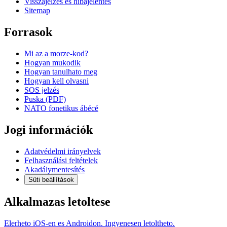
Visszajelzés és hibajelentés
Sitemap
Forrasok
Mi az a morze-kod?
Hogyan mukodik
Hogyan tanulhato meg
Hogyan kell olvasni
SOS jelzés
Puska (PDF)
NATO fonetikus ábécé
Jogi információk
Adatvédelmi irányelvek
Felhasználási feltételek
Akadálymentesítés
Süti beállítások
Alkalmazas letoltese
Elerheto iOS-en es Androidon. Ingyenesen letoltheto.