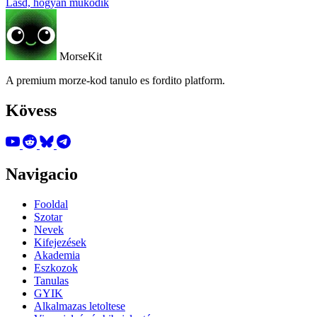
Lásd, hogyan működik
MorseKit
A premium morze-kod tanulo es fordito platform.
Kövess
Navigacio
Fooldal
Szotar
Nevek
Kifejezések
Akademia
Eszkozok
Tanulas
GYIK
Alkalmazas letoltese