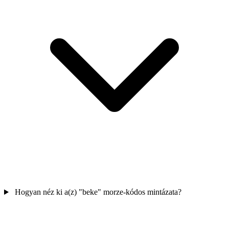
Hogyan néz ki a(z) "beke" morze-kódos mintázata?