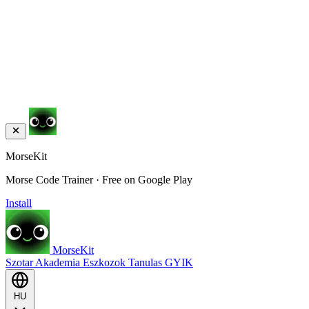
MorseKit
Morse Code Trainer · Free on Google Play
Install
MorseKit
Szotar
Akademia
Eszkozok
Tanulas
GYIK
HU