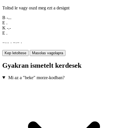
Toltsd le vagy oszd meg ezt a designt
B
-...
E
.
K
-.-
E
.
−
·
·
·
·
−
·
−
·
Kep letoltese
Masolas vagolapra
Gyakran ismetelt kerdesek
Mi az a "beke" morze-kodban?