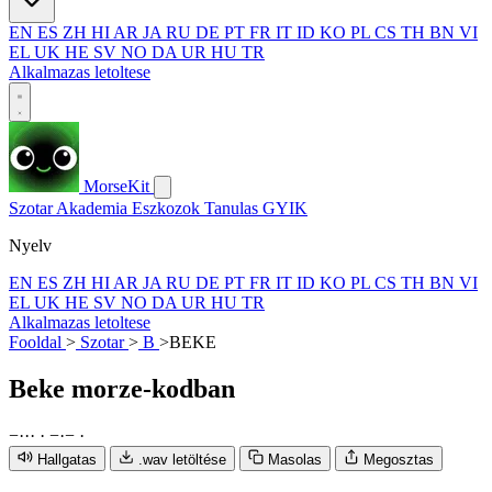
EN
ES
ZH
HI
AR
JA
RU
DE
PT
FR
IT
ID
KO
PL
CS
TH
BN
VI
EL
UK
HE
SV
NO
DA
UR
HU
TR
Alkalmazas letoltese
MorseKit
Szotar
Akademia
Eszkozok
Tanulas
GYIK
Nyelv
EN
ES
ZH
HI
AR
JA
RU
DE
PT
FR
IT
ID
KO
PL
CS
TH
BN
VI
EL
UK
HE
SV
NO
DA
UR
HU
TR
Alkalmazas letoltese
Fooldal
>
Szotar
>
B
>
BEKE
Beke
morze-kodban
−
·
·
·
·
−
·
−
·
Hallgatas
.wav letöltése
Masolas
Megosztas