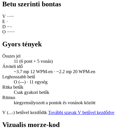
Betu szerinti bontas
V
·
·
·
−
E
·
D
−
·
·
O
−
−
−
Gyors tények
Összes jel
11 (6 pont + 5 vonás)
Átviteli idő
~3.7 mp 12 WPM-en · ~2.2 mp 20 WPM-en
Leghosszabb betű
O (---) · 11 egység
Ritka betűk
Csak gyakori betűk
Ritmus
kiegyensúlyozott a pontok és vonások között
V (...-) betűvel kezdődik
További szavak V betűvel kezdődve
Vizualis morze-kod