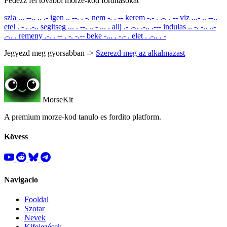
Fedezz fel tovabbi morze-kod forditasokat
szia
... --.. .. .-
igen
.. --. . -.
nem
-. . --
kerem
-.- . .-. . --
viz
...- .. --..
etel
. - . .-..
segitseg
... . --. .. - ... .
allj
.- .-.. .-.. .---
indulas
.. -. -.. ..-
.-.. .
remeny
.-. . -- . -. -.--
beke
-... . -.- .
elet
. .-.. . -
Jegyezd meg gyorsabban ->
Szerezd meg az alkalmazast
MorseKit
A premium morze-kod tanulo es fordito platform.
Kövess
Navigacio
Fooldal
Szotar
Nevek
Kifejezések