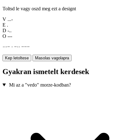
Toltsd le vagy oszd meg ezt a designt
V
...-
E
.
D
-..
O
---
·
·
·
−
·
−
·
·
−
−
−
Kep letoltese
Masolas vagolapra
Gyakran ismetelt kerdesek
Mi az a "vedo" morze-kodban?