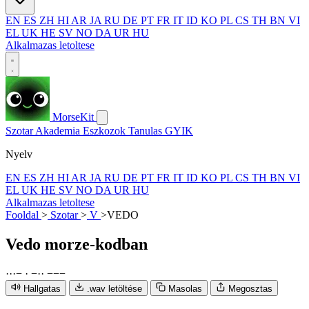
EN
ES
ZH
HI
AR
JA
RU
DE
PT
FR
IT
ID
KO
PL
CS
TH
BN
VI
EL
UK
HE
SV
NO
DA
UR
HU
Alkalmazas letoltese
MorseKit
Szotar
Akademia
Eszkozok
Tanulas
GYIK
Nyelv
EN
ES
ZH
HI
AR
JA
RU
DE
PT
FR
IT
ID
KO
PL
CS
TH
BN
VI
EL
UK
HE
SV
NO
DA
UR
HU
Alkalmazas letoltese
Fooldal
>
Szotar
>
V
>
VEDO
Vedo
morze-kodban
·
·
·
−
·
−
·
·
−
−
−
Hallgatas
.wav letöltése
Masolas
Megosztas