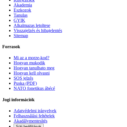
Akademia
Eszkozok
Tanulas
GYIK
Alkalmazas letoltese
Visszajelzés és hibajelentés
Sitemap
Forrasok
Mi az a morze-kod?
Hogyan mukodik
Hogyan tanulhato meg
Hogyan kell olvasni
SOS jelzés
Puska (PDF)
NATO fonetikus ábécé
Jogi információk
Adatvédelmi irányelvek
Felhasználási feltételek
Akadálymentesítés
Süti beállítások