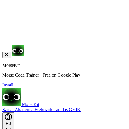
MorseKit
Morse Code Trainer · Free on Google Play
Install
MorseKit
Szotar
Akademia
Eszkozok
Tanulas
GYIK
HU