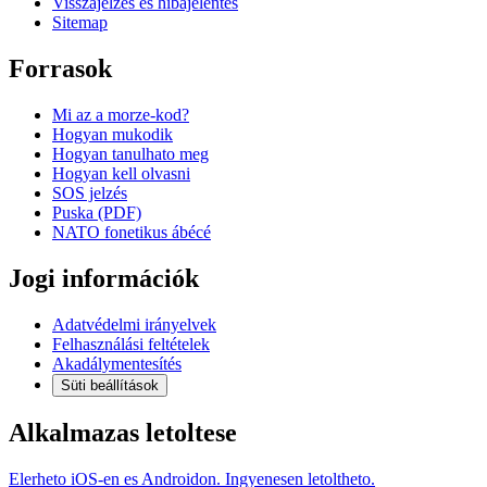
Visszajelzés és hibajelentés
Sitemap
Forrasok
Mi az a morze-kod?
Hogyan mukodik
Hogyan tanulhato meg
Hogyan kell olvasni
SOS jelzés
Puska (PDF)
NATO fonetikus ábécé
Jogi információk
Adatvédelmi irányelvek
Felhasználási feltételek
Akadálymentesítés
Süti beállítások
Alkalmazas letoltese
Elerheto iOS-en es Androidon. Ingyenesen letoltheto.