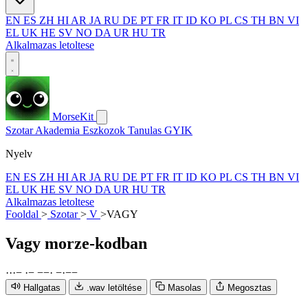
EN
ES
ZH
HI
AR
JA
RU
DE
PT
FR
IT
ID
KO
PL
CS
TH
BN
VI
EL
UK
HE
SV
NO
DA
UR
HU
TR
Alkalmazas letoltese
MorseKit
Szotar
Akademia
Eszkozok
Tanulas
GYIK
Nyelv
EN
ES
ZH
HI
AR
JA
RU
DE
PT
FR
IT
ID
KO
PL
CS
TH
BN
VI
EL
UK
HE
SV
NO
DA
UR
HU
TR
Alkalmazas letoltese
Fooldal
>
Szotar
>
V
>
VAGY
Vagy
morze-kodban
·
·
·
−
·
−
−
−
·
−
·
−
−
Hallgatas
.wav letöltése
Masolas
Megosztas