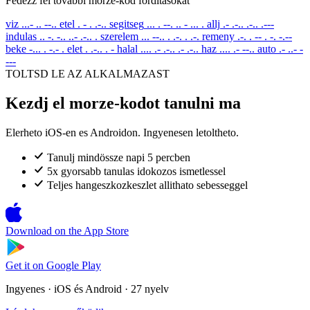
Fedezz fel tovabbi morze-kod forditasokat
viz
...- .. --..
etel
. - . .-..
segitseg
... . --. .. - ... .
allj
.- .-.. .-.. .---
indulas
.. -. -.. ..- .-.. .
szerelem
... --.. . .-. . .-.
remeny
.-. . -- . -. -.--
beke
-... . -.- .
elet
. .-.. . -
halal
.... .- .-.. .- .-..
haz
.... .- --..
auto
.- ..- -
---
TOLTSD LE AZ ALKALMAZAST
Kezdj el morze-kodot tanulni ma
Elerheto iOS-en es Androidon. Ingyenesen letoltheto.
Tanulj mindössze napi 5 percben
5x gyorsabb tanulas idokozos ismetlessel
Teljes hangeszkozkeszlet allithato sebesseggel
Download on the
App Store
Get it on
Google Play
Ingyenes · iOS és Android · 27 nyelv