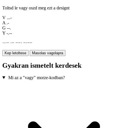
Toltsd le vagy oszd meg ezt a designt
V
...-
A
.-
G
--.
Y
-.--
·
·
·
−
·
−
−
−
·
−
·
−
−
Kep letoltese
Masolas vagolapra
Gyakran ismetelt kerdesek
Mi az a "vagy" morze-kodban?