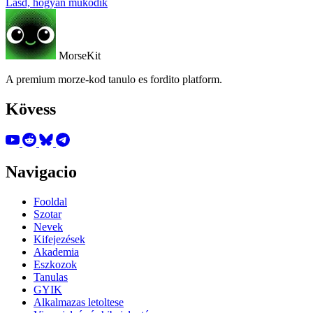
Lásd, hogyan működik
MorseKit
A premium morze-kod tanulo es fordito platform.
Kövess
Navigacio
Fooldal
Szotar
Nevek
Kifejezések
Akademia
Eszkozok
Tanulas
GYIK
Alkalmazas letoltese