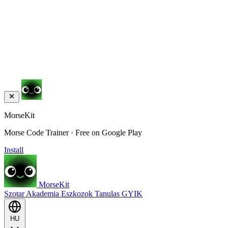
MorseKit
Morse Code Trainer · Free on Google Play
Install
MorseKit
Szotar
Akademia
Eszkozok
Tanulas
GYIK
HU