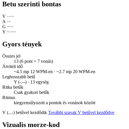
Betu szerinti bontas
V
·
·
·
−
A
·
−
G
−
−
·
Y
−
·
−
−
Gyors tények
Összes jel
13 (6 pont + 7 vonás)
Átviteli idő
~4.5 mp 12 WPM-en · ~2.7 mp 20 WPM-en
Leghosszabb betű
Y (-.--) · 13 egység
Ritka betűk
Csak gyakori betűk
Ritmus
kiegyensúlyozott a pontok és vonások között
V (...-) betűvel kezdődik
További szavak V betűvel kezdődve
Vizualis morze-kod