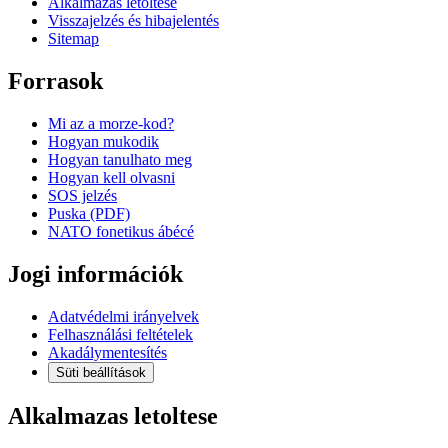
Alkalmazas letoltese
Visszajelzés és hibajelentés
Sitemap
Forrasok
Mi az a morze-kod?
Hogyan mukodik
Hogyan tanulhato meg
Hogyan kell olvasni
SOS jelzés
Puska (PDF)
NATO fonetikus ábécé
Jogi információk
Adatvédelmi irányelvek
Felhasználási feltételek
Akadálymentesítés
Süti beállítások
Alkalmazas letoltese