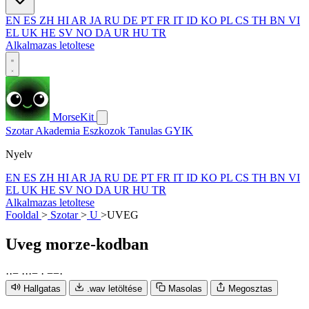
EN
ES
ZH
HI
AR
JA
RU
DE
PT
FR
IT
ID
KO
PL
CS
TH
BN
VI
EL
UK
HE
SV
NO
DA
UR
HU
TR
Alkalmazas letoltese
MorseKit
Szotar
Akademia
Eszkozok
Tanulas
GYIK
Nyelv
EN
ES
ZH
HI
AR
JA
RU
DE
PT
FR
IT
ID
KO
PL
CS
TH
BN
VI
EL
UK
HE
SV
NO
DA
UR
HU
TR
Alkalmazas letoltese
Fooldal
>
Szotar
>
U
>
UVEG
Uveg
morze-kodban
·
·
−
·
·
·
−
·
−
−
·
Hallgatas
.wav letöltése
Masolas
Megosztas