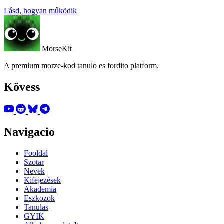
Lásd, hogyan működik
MorseKit
A premium morze-kod tanulo es fordito platform.
Kövess
Navigacio
Fooldal
Szotar
Nevek
Kifejezések
Akademia
Eszkozok
Tanulas
GYIK