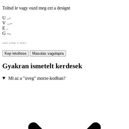
Toltsd le vagy oszd meg ezt a designt
U
..-
V
...-
E
.
G
--.
·
·
−
·
·
·
−
·
−
−
·
Kep letoltese
Masolas vagolapra
Gyakran ismetelt kerdesek
Mi az a "uveg" morze-kodban?