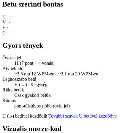
Betu szerinti bontas
U
·
·
−
V
·
·
·
−
E
·
G
−
−
·
Gyors tények
Összes jel
11 (7 pont + 4 vonás)
Átviteli idő
~3.5 mp 12 WPM-en · ~2.1 mp 20 WPM-en
Leghosszabb betű
V (...-) · 9 egység
Ritka betűk
Csak gyakori betűk
Ritmus
pont-túlsúlyos (több rövid jel)
U (..-) betűvel kezdődik
További szavak U betűvel kezdődve
Vizualis morze-kod