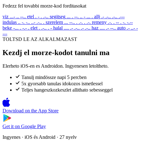
Fedezz fel tovabbi morze-kod forditasokat
viz
...- .. --..
etel
. - . .-..
segitseg
... . --. .. - ... .
allj
.- .-.. .-.. .---
indulas
.. -. -.. ..- .-.. .
szerelem
... --.. . .-. . .-.
remeny
.-. . -- . -. -.--
beke
-... . -.- .
elet
. .-.. . -
halal
.... .- .-.. .- .-..
haz
.... .- --..
auto
.- ..- -
---
TOLTSD LE AZ ALKALMAZAST
Kezdj el morze-kodot tanulni ma
Elerheto iOS-en es Androidon. Ingyenesen letoltheto.
Tanulj mindössze napi 5 percben
5x gyorsabb tanulas idokozos ismetlessel
Teljes hangeszkozkeszlet allithato sebesseggel
Download on the
App Store
Get it on
Google Play
Ingyenes · iOS és Android · 27 nyelv