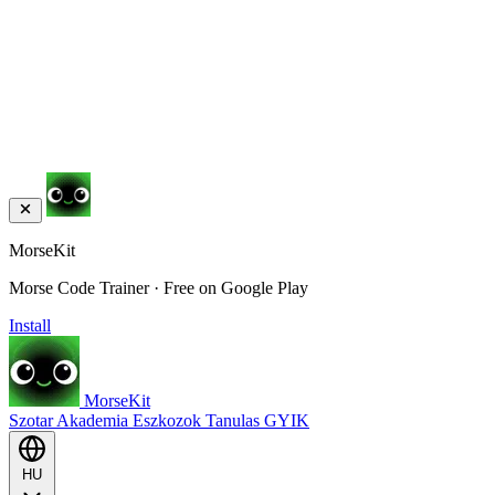
MorseKit
Morse Code Trainer · Free on Google Play
Install
MorseKit
Szotar
Akademia
Eszkozok
Tanulas
GYIK
HU