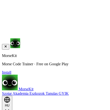
MorseKit
Morse Code Trainer · Free on Google Play
Install
MorseKit
Szotar
Akademia
Eszkozok
Tanulas
GYIK
HU