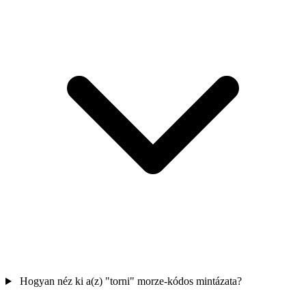
Hogyan néz ki a(z) "torni" morze-kódos mintázata?