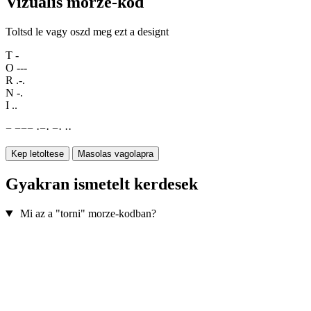
Vizualis morze-kod
Toltsd le vagy oszd meg ezt a designt
T
-
O
---
R
.-.
N
-.
I
..
−
−
−
−
·
−
·
−
·
·
·
Kep letoltese
Masolas vagolapra
Gyakran ismetelt kerdesek
Mi az a "torni" morze-kodban?