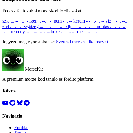
Fedezz fel tovabbi morze-kod forditasokat
szia
... --.. .. .-
igen
.. --. . -.
nem
-. . --
kerem
-.- . .-. . --
viz
...- .. --..
etel
. - . .-..
segitseg
... . --. .. - ... .
allj
.- .-.. .-.. .---
indulas
.. -. -.. ..-
.-.. .
remeny
.-. . -- . -. -.--
beke
-... . -.- .
elet
. .-.. . -
Jegyezd meg gyorsabban ->
Szerezd meg az alkalmazast
MorseKit
A premium morze-kod tanulo es fordito platform.
Kövess
Navigacio
Fooldal
Szotar