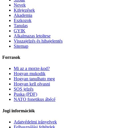
Nevek
Kifejezések
Akademia
Eszkozok
Tanulas
GYIK
Alkalmazas letoltese
Visszajelzés és hibajelentés
Sitemap
Forrasok
Mi az a morze-kod?
Hogyan mukodik
Hogyan tanulhato meg
Hogyan kell olvasni
SOS jelzés
Puska (PDF)
NATO fonetikus ábécé
Jogi információk
Adatvédelmi irányelvek
Felhasználási feltételek