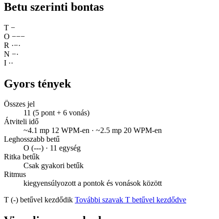
Betu szerinti bontas
T
−
O
−
−
−
R
·
−
·
N
−
·
I
·
·
Gyors tények
Összes jel
11 (5 pont + 6 vonás)
Átviteli idő
~4.1 mp 12 WPM-en · ~2.5 mp 20 WPM-en
Leghosszabb betű
O (---) · 11 egység
Ritka betűk
Csak gyakori betűk
Ritmus
kiegyensúlyozott a pontok és vonások között
T (-) betűvel kezdődik
További szavak T betűvel kezdődve