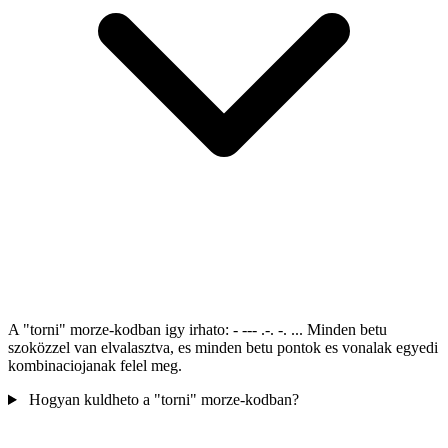
A "torni" morze-kodban igy irhato: - --- .-. -. ... Minden betu
szoközzel van elvalasztva, es minden betu pontok es vonalak egyedi
kombinaciojanak felel meg.
Hogyan kuldheto a "torni" morze-kodban?