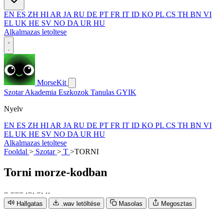
EN
ES
ZH
HI
AR
JA
RU
DE
PT
FR
IT
ID
KO
PL
CS
TH
BN
VI
EL
UK
HE
SV
NO
DA
UR
HU
Alkalmazas letoltese
MorseKit
Szotar
Akademia
Eszkozok
Tanulas
GYIK
Nyelv
EN
ES
ZH
HI
AR
JA
RU
DE
PT
FR
IT
ID
KO
PL
CS
TH
BN
VI
EL
UK
HE
SV
NO
DA
UR
HU
Alkalmazas letoltese
Fooldal
>
Szotar
>
T
>
TORNI
Torni
morze-kodban
−
−
−
−
·
−
·
−
·
·
·
Hallgatas
.wav letöltése
Masolas
Megosztas