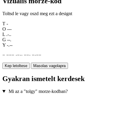
Vizualis morze-kod
Toltsd le vagy oszd meg ezt a designt
T
-
O
---
L
.-..
G
--.
Y
-.--
−
−
−
−
·
−
·
·
−
−
·
−
·
−
−
Kep letoltese
Masolas vagolapra
Gyakran ismetelt kerdesek
Mi az a "tolgy" morze-kodban?