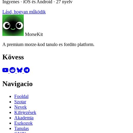
Ingyenes · iOS és Android · 27 nyelv
Lásd, hogyan működik
MorseKit
A premium morze-kod tanulo es fordito platform.
Kövess
Navigacio
Fooldal
Szotar
Nevek
Kifejezések
Akademia
Eszkozok
Tanulas