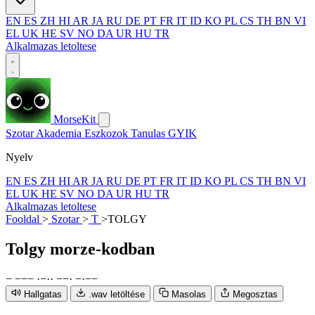
EN
ES
ZH
HI
AR
JA
RU
DE
PT
FR
IT
ID
KO
PL
CS
TH
BN
VI
EL
UK
HE
SV
NO
DA
UR
HU
TR
Alkalmazas letoltese
MorseKit
Szotar
Akademia
Eszkozok
Tanulas
GYIK
Nyelv
EN
ES
ZH
HI
AR
JA
RU
DE
PT
FR
IT
ID
KO
PL
CS
TH
BN
VI
EL
UK
HE
SV
NO
DA
UR
HU
TR
Alkalmazas letoltese
Fooldal
>
Szotar
>
T
>
TOLGY
Tolgy
morze-kodban
−
−
−
−
·
−
·
·
−
−
·
−
·
−
−
Hallgatas
.wav letöltése
Masolas
Megosztas