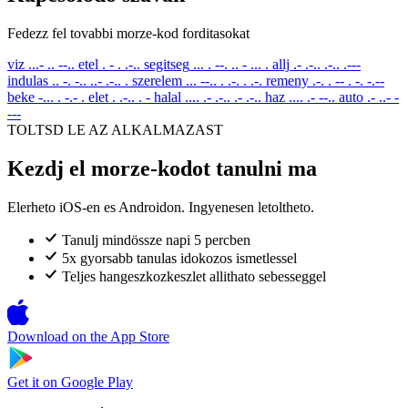
Fedezz fel tovabbi morze-kod forditasokat
viz
...- .. --..
etel
. - . .-..
segitseg
... . --. .. - ... .
allj
.- .-.. .-.. .---
indulas
.. -. -.. ..- .-.. .
szerelem
... --.. . .-. . .-.
remeny
.-. . -- . -. -.--
beke
-... . -.- .
elet
. .-.. . -
halal
.... .- .-.. .- .-..
haz
.... .- --..
auto
.- ..- -
---
TOLTSD LE AZ ALKALMAZAST
Kezdj el morze-kodot tanulni ma
Elerheto iOS-en es Androidon. Ingyenesen letoltheto.
Tanulj mindössze napi 5 percben
5x gyorsabb tanulas idokozos ismetlessel
Teljes hangeszkozkeszlet allithato sebesseggel
Download on the
App Store
Get it on
Google Play