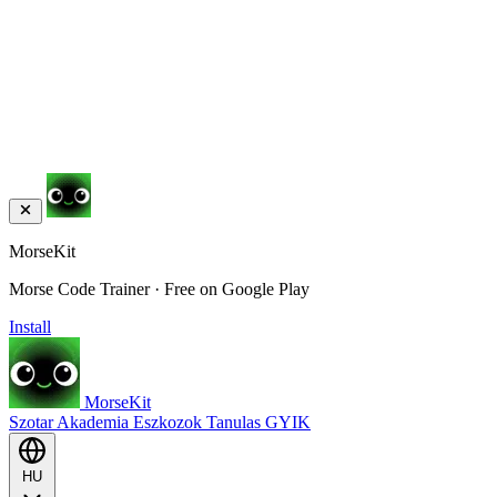
MorseKit
Morse Code Trainer · Free on Google Play
Install
MorseKit
Szotar
Akademia
Eszkozok
Tanulas
GYIK
HU