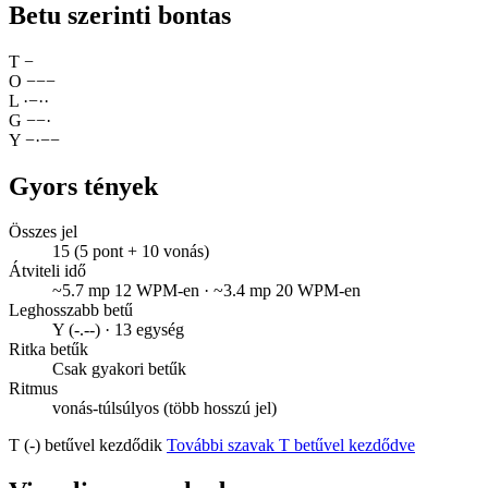
Betu szerinti bontas
T
−
O
−
−
−
L
·
−
·
·
G
−
−
·
Y
−
·
−
−
Gyors tények
Összes jel
15 (5 pont + 10 vonás)
Átviteli idő
~5.7 mp 12 WPM-en · ~3.4 mp 20 WPM-en
Leghosszabb betű
Y (-.--) · 13 egység
Ritka betűk
Csak gyakori betűk
Ritmus
vonás-túlsúlyos (több hosszú jel)
T (-) betűvel kezdődik
További szavak T betűvel kezdődve