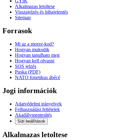
GYIK
Alkalmazas letoltese
Visszajelzés és hibajelentés
Sitemap
Forrasok
Mi az a morze-kod?
Hogyan mukodik
Hogyan tanulhato meg
Hogyan kell olvasni
SOS jelzés
Puska (PDF)
NATO fonetikus ábécé
Jogi információk
Adatvédelmi irányelvek
Felhasználási feltételek
Akadálymentesítés
Süti beállítások
Alkalmazas letoltese