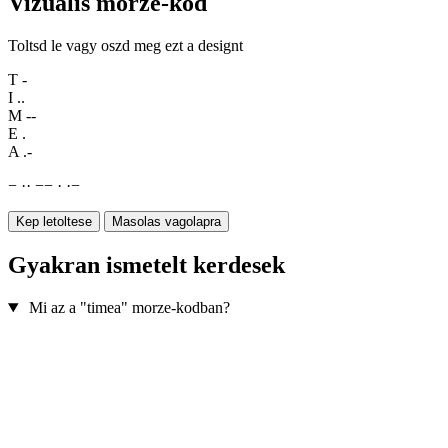
Vizualis morze-kod
Toltsd le vagy oszd meg ezt a designt
T
-
I
..
M
--
E
.
A
.-
−
·
·
−
−
·
·
−
Kep letoltese
Masolas vagolapra
Gyakran ismetelt kerdesek
Mi az a "timea" morze-kodban?