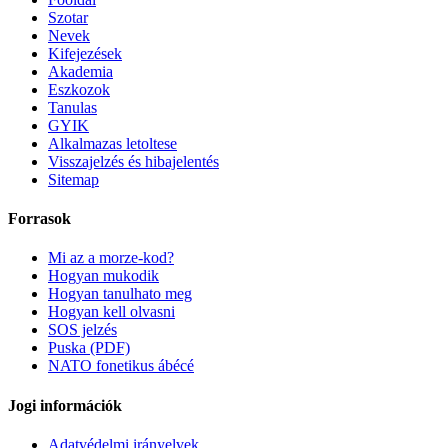
Szotar
Nevek
Kifejezések
Akademia
Eszkozok
Tanulas
GYIK
Alkalmazas letoltese
Visszajelzés és hibajelentés
Sitemap
Forrasok
Mi az a morze-kod?
Hogyan mukodik
Hogyan tanulhato meg
Hogyan kell olvasni
SOS jelzés
Puska (PDF)
NATO fonetikus ábécé
Jogi információk
Adatvédelmi irányelvek