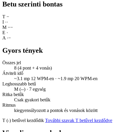
Betu szerinti bontas
T
−
I
·
·
M
−
−
E
·
A
·
−
Gyors tények
Összes jel
8 (4 pont + 4 vonás)
Átviteli idő
~3.1 mp 12 WPM-en · ~1.9 mp 20 WPM-en
Leghosszabb betű
M (--) · 7 egység
Ritka betűk
Csak gyakori betűk
Ritmus
kiegyensúlyozott a pontok és vonások között
T (-) betűvel kezdődik
További szavak T betűvel kezdődve