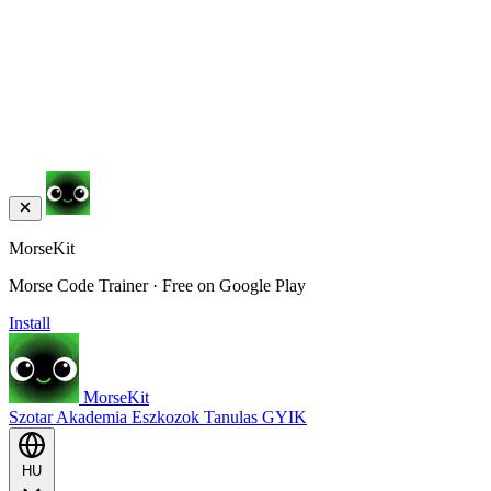
MorseKit
Morse Code Trainer · Free on Google Play
Install
MorseKit
Szotar
Akademia
Eszkozok
Tanulas
GYIK
HU