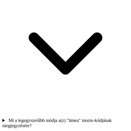
Mi a legegyszerűbb módja a(z) "timea" morze-kódjának
megjegyzésére?