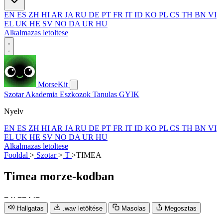
EN
ES
ZH
HI
AR
JA
RU
DE
PT
FR
IT
ID
KO
PL
CS
TH
BN
VI
EL
UK
HE
SV
NO
DA
UR
HU
Alkalmazas letoltese
MorseKit
Szotar
Akademia
Eszkozok
Tanulas
GYIK
Nyelv
EN
ES
ZH
HI
AR
JA
RU
DE
PT
FR
IT
ID
KO
PL
CS
TH
BN
VI
EL
UK
HE
SV
NO
DA
UR
HU
Alkalmazas letoltese
Fooldal
>
Szotar
>
T
>
TIMEA
Timea
morze-kodban
−
·
·
−
−
·
·
−
Hallgatas
.wav letöltése
Masolas
Megosztas