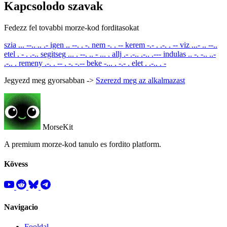
Kapcsolodo szavak
Fedezz fel tovabbi morze-kod forditasokat
szia
... --.. .. .-
igen
.. --. . -.
nem
-. . --
kerem
-.- . .-. . --
viz
...- .. --..
etel
. - . .-..
segitseg
... . --. .. - ... .
allj
.- .-.. .-.. .---
indulas
.. -. -.. ..-
.-.. .
remeny
.-. . -- . -. -.--
beke
-... . -.- .
elet
. .-.. . -
Jegyezd meg gyorsabban ->
Szerezd meg az alkalmazast
MorseKit
A premium morze-kod tanulo es fordito platform.
Kövess
Navigacio
Fooldal