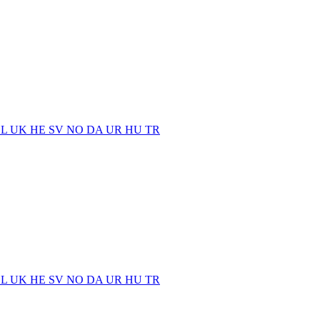
EL
UK
HE
SV
NO
DA
UR
HU
TR
EL
UK
HE
SV
NO
DA
UR
HU
TR