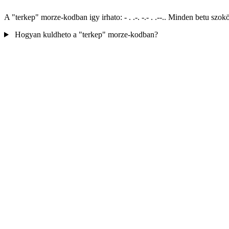
A "terkep" morze-kodban igy irhato: - . .-. -.- . .--.. Minden betu s
Hogyan kuldheto a "terkep" morze-kodban?