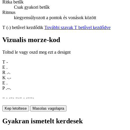
Ritka betűk
Csak gyakori betűk
Ritmus
kiegyensúlyozott a pontok és vonások között
T (-) betűvel kezdődik
További szavak T betűvel kezdődve
Vizualis morze-kod
Toltsd le vagy oszd meg ezt a designt
T
-
E
.
R
.-.
K
-.-
E
.
P
.--.
−
·
·
−
·
−
·
−
·
·
−
−
·
Kep letoltese
Masolas vagolapra
Gyakran ismetelt kerdesek