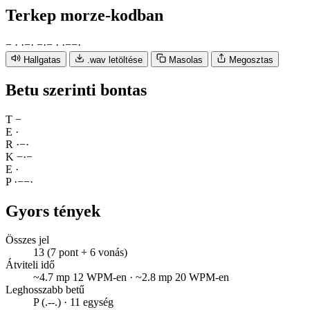
Terkep
morze-kodban
−
·
·
−
·
−
·
−
·
·
−
−
·
Hallgatas
.wav letöltése
Masolas
Megosztas
Betu szerinti bontas
T
−
E
·
R
·
−
·
K
−
·
−
E
·
P
·
−
−
·
Gyors tények
Összes jel
13 (7 pont + 6 vonás)
Átviteli idő
~4.7 mp 12 WPM-en · ~2.8 mp 20 WPM-en
Leghosszabb betű
P (.--.) · 11 egység