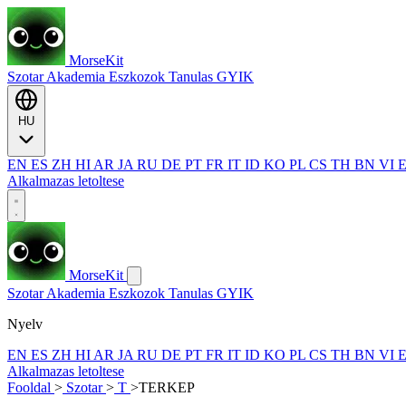
MorseKit
Szotar
Akademia
Eszkozok
Tanulas
GYIK
HU
EN
ES
ZH
HI
AR
JA
RU
DE
PT
FR
IT
ID
KO
PL
CS
TH
BN
VI
Alkalmazas letoltese
MorseKit
Szotar
Akademia
Eszkozok
Tanulas
GYIK
Nyelv
EN
ES
ZH
HI
AR
JA
RU
DE
PT
FR
IT
ID
KO
PL
CS
TH
BN
VI
Alkalmazas letoltese
Fooldal
>
Szotar
>
T
>
TERKEP