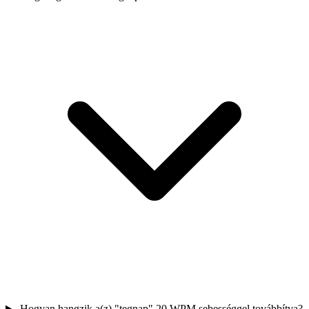
Hogyan hangzik a(z) "tegnap" 20 WPM sebességgel továbbítva?