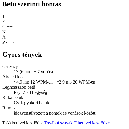
Betu szerinti bontas
T
−
E
·
G
−
−
·
N
−
·
A
·
−
P
·
−
−
·
Gyors tények
Összes jel
13 (6 pont + 7 vonás)
Átviteli idő
~4.9 mp 12 WPM-en · ~2.9 mp 20 WPM-en
Leghosszabb betű
P (.--.) · 11 egység
Ritka betűk
Csak gyakori betűk
Ritmus
kiegyensúlyozott a pontok és vonások között
T (-) betűvel kezdődik
További szavak T betűvel kezdődve