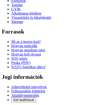
Eszkozok
Tanulas
GYIK
Alkalmazas letoltese
Visszajelzés és hibajelentés
Sitemap
Forrasok
Mi az a morze-kod?
Hogyan mukodik
Hogyan tanulhato meg
Hogyan kell olvasni
SOS jelzés
Puska (PDF)
NATO fonetikus ábécé
Jogi információk
Adatvédelmi irányelvek
Felhasználási feltételek
Akadálymentesítés
Süti beállítások