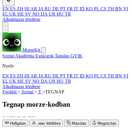
EN
ES
ZH
HI
AR
JA
RU
DE
PT
FR
IT
ID
KO
PL
CS
TH
BN
VI
EL
UK
HE
SV
NO
DA
UR
HU
TR
Alkalmazas letoltese
MorseKit
Szotar
Akademia
Eszkozok
Tanulas
GYIK
Nyelv
EN
ES
ZH
HI
AR
JA
RU
DE
PT
FR
IT
ID
KO
PL
CS
TH
BN
VI
EL
UK
HE
SV
NO
DA
UR
HU
TR
Alkalmazas letoltese
Fooldal
>
Szotar
>
T
>
TEGNAP
Tegnap
morze-kodban
−
·
−
−
·
−
·
·
−
·
−
−
·
Hallgatas
.wav letöltése
Masolas
Megosztas