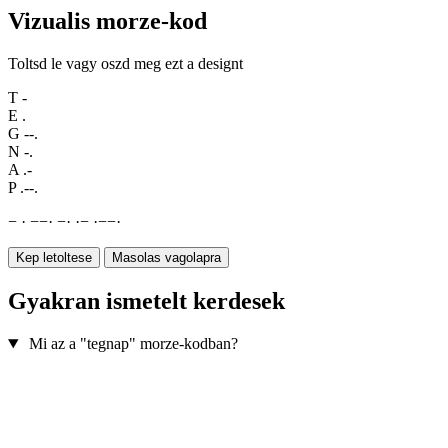
Vizualis morze-kod
Toltsd le vagy oszd meg ezt a designt
T
-
E
.
G
--.
N
-.
A
.-
P
.--.
−
·
−
−
·
−
·
·
−
·
−
−
·
Kep letoltese
Masolas vagolapra
Gyakran ismetelt kerdesek
Mi az a "tegnap" morze-kodban?