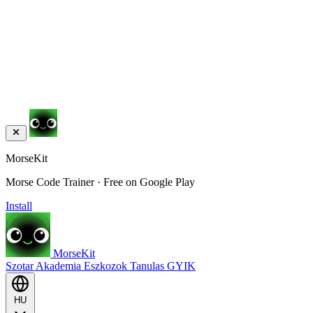
MorseKit
Morse Code Trainer · Free on Google Play
Install
MorseKit
Szotar
Akademia
Eszkozok
Tanulas
GYIK
HU