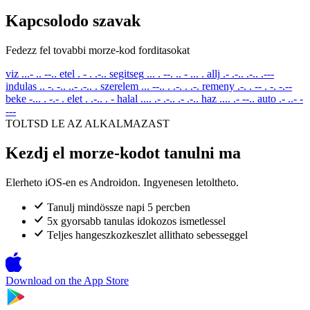
Kapcsolodo szavak
Fedezz fel tovabbi morze-kod forditasokat
viz
...- .. --..
etel
. - . .-..
segitseg
... . --. .. - ... .
allj
.- .-.. .-.. .---
indulas
.. -. -.. ..- .-.. .
szerelem
... --.. . .-. . .-.
remeny
.-. . -- . -. -.--
beke
-... . -.- .
elet
. .-.. . -
halal
.... .- .-.. .- .-..
haz
.... .- --..
auto
.- ..- -
---
TOLTSD LE AZ ALKALMAZAST
Kezdj el morze-kodot tanulni ma
Elerheto iOS-en es Androidon. Ingyenesen letoltheto.
Tanulj mindössze napi 5 percben
5x gyorsabb tanulas idokozos ismetlessel
Teljes hangeszkozkeszlet allithato sebesseggel
Download on the
App Store