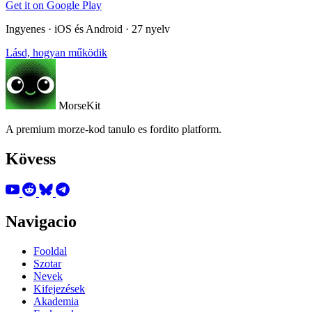
Get it on
Google Play
Ingyenes · iOS és Android · 27 nyelv
Lásd, hogyan működik
MorseKit
A premium morze-kod tanulo es fordito platform.
Kövess
Navigacio
Fooldal
Szotar
Nevek
Kifejezések
Akademia