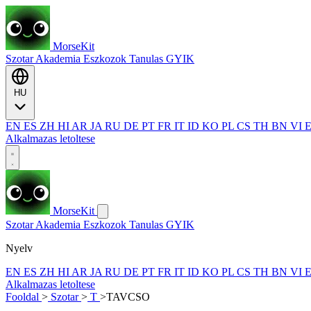
MorseKit
Szotar
Akademia
Eszkozok
Tanulas
GYIK
HU
EN
ES
ZH
HI
AR
JA
RU
DE
PT
FR
IT
ID
KO
PL
CS
TH
BN
VI
Alkalmazas letoltese
MorseKit
Szotar
Akademia
Eszkozok
Tanulas
GYIK
Nyelv
EN
ES
ZH
HI
AR
JA
RU
DE
PT
FR
IT
ID
KO
PL
CS
TH
BN
VI
Alkalmazas letoltese
Fooldal
>
Szotar
>
T
>
TAVCSO