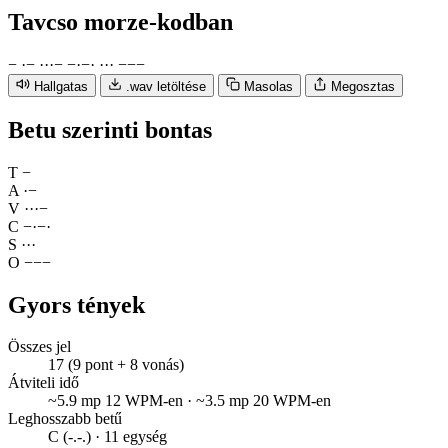
Tavcso
morze-kodban
−
·
−
·
·
·
−
−
·
−
·
·
·
·
−
−
−
Hallgatas
.wav letöltése
Masolas
Megosztas
Betu szerinti bontas
T
−
A
·
−
V
·
·
·
−
C
−
·
−
·
S
·
·
·
O
−
−
−
Gyors tények
Összes jel
17 (9 pont + 8 vonás)
Átviteli idő
~5.9 mp 12 WPM-en · ~3.5 mp 20 WPM-en
Leghosszabb betű
C (-.-.) · 11 egység