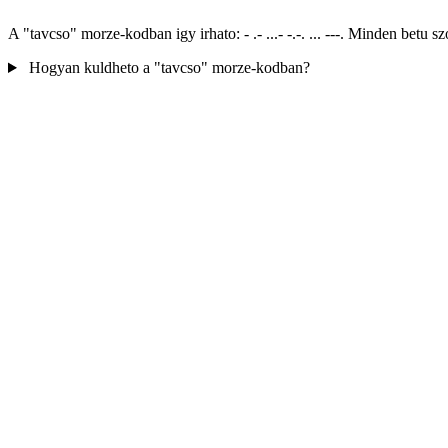
A "tavcso" morze-kodban igy irhato: - .- ...- -.-. ... ---. Minden bet
Hogyan kuldheto a "tavcso" morze-kodban?