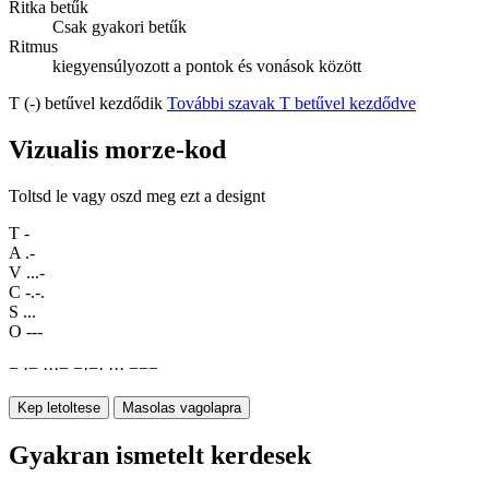
Ritka betűk
Csak gyakori betűk
Ritmus
kiegyensúlyozott a pontok és vonások között
T (-) betűvel kezdődik
További szavak T betűvel kezdődve
Vizualis morze-kod
Toltsd le vagy oszd meg ezt a designt
T
-
A
.-
V
...-
C
-.-.
S
...
O
---
−
·
−
·
·
·
−
−
·
−
·
·
·
·
−
−
−
Kep letoltese
Masolas vagolapra
Gyakran ismetelt kerdesek