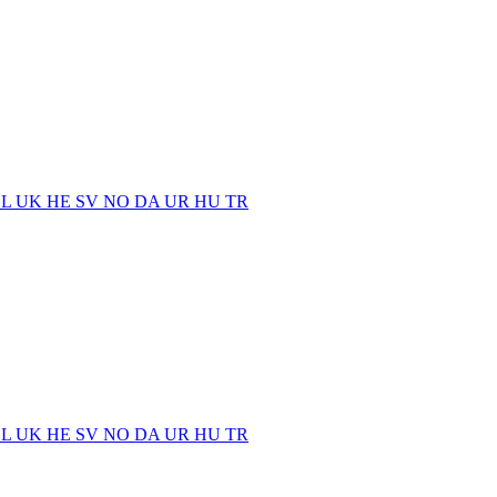
EL
UK
HE
SV
NO
DA
UR
HU
TR
EL
UK
HE
SV
NO
DA
UR
HU
TR