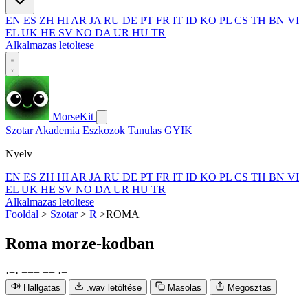
EN
ES
ZH
HI
AR
JA
RU
DE
PT
FR
IT
ID
KO
PL
CS
TH
BN
VI
EL
UK
HE
SV
NO
DA
UR
HU
TR
Alkalmazas letoltese
MorseKit
Szotar
Akademia
Eszkozok
Tanulas
GYIK
Nyelv
EN
ES
ZH
HI
AR
JA
RU
DE
PT
FR
IT
ID
KO
PL
CS
TH
BN
VI
EL
UK
HE
SV
NO
DA
UR
HU
TR
Alkalmazas letoltese
Fooldal
>
Szotar
>
R
>
ROMA
Roma
morze-kodban
·
−
·
−
−
−
−
−
·
−
Hallgatas
.wav letöltése
Masolas
Megosztas