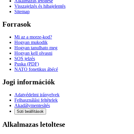
Alkalmazas letoltese
Visszajelzés és hibajelentés
Sitemap
Forrasok
Mi az a morze-kod?
Hogyan mukodik
Hogyan tanulhato meg
Hogyan kell olvasni
SOS jelzés
Puska (PDF)
NATO fonetikus ábécé
Jogi információk
Adatvédelmi irányelvek
Felhasználási feltételek
Akadálymentesítés
Süti beállítások
Alkalmazas letoltese