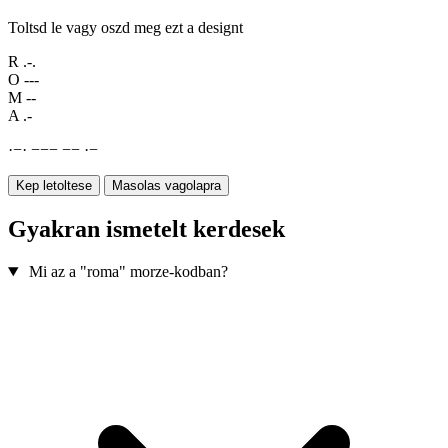
Toltsd le vagy oszd meg ezt a designt
R
.-.
O
---
M
--
A
.-
·
−
·
−
−
−
−
−
·
−
Kep letoltese
Masolas vagolapra
Gyakran ismetelt kerdesek
Mi az a "roma" morze-kodban?