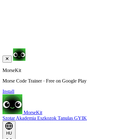
MorseKit
Morse Code Trainer · Free on Google Play
Install
MorseKit
Szotar
Akademia
Eszkozok
Tanulas
GYIK
HU