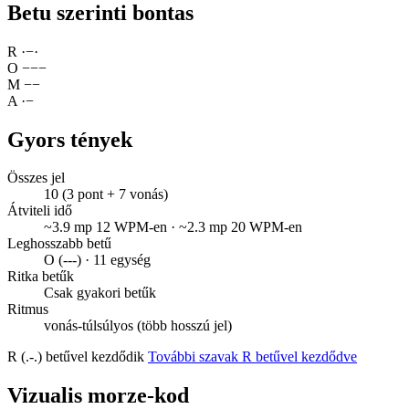
Betu szerinti bontas
R
·
−
·
O
−
−
−
M
−
−
A
·
−
Gyors tények
Összes jel
10 (3 pont + 7 vonás)
Átviteli idő
~3.9 mp 12 WPM-en · ~2.3 mp 20 WPM-en
Leghosszabb betű
O (---) · 11 egység
Ritka betűk
Csak gyakori betűk
Ritmus
vonás-túlsúlyos (több hosszú jel)
R (.-.) betűvel kezdődik
További szavak R betűvel kezdődve
Vizualis morze-kod