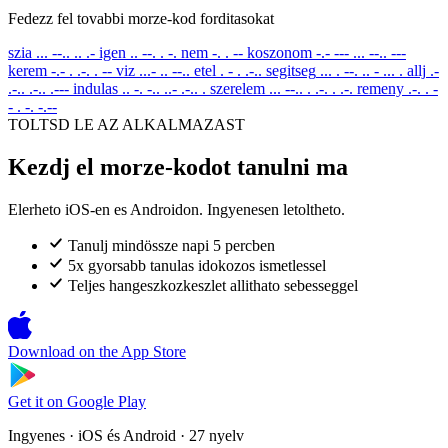
Fedezz fel tovabbi morze-kod forditasokat
szia
... --.. .. .-
igen
.. --. . -.
nem
-. . --
koszonom
-.- --- ... --.. ---
kerem
-.- . .-. . --
viz
...- .. --..
etel
. - . .-..
segitseg
... . --. .. - ... .
allj
.-
.-.. .-.. .---
indulas
.. -. -.. ..- .-.. .
szerelem
... --.. . .-. . .-.
remeny
.-. . -
- . -. -.--
TOLTSD LE AZ ALKALMAZAST
Kezdj el morze-kodot tanulni ma
Elerheto iOS-en es Androidon. Ingyenesen letoltheto.
Tanulj mindössze napi 5 percben
5x gyorsabb tanulas idokozos ismetlessel
Teljes hangeszkozkeszlet allithato sebesseggel
Download on the
App Store
Get it on
Google Play
Ingyenes · iOS és Android · 27 nyelv