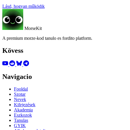
Lásd, hogyan működik
MorseKit
A premium morze-kod tanulo es fordito platform.
Kövess
Navigacio
Fooldal
Szotar
Nevek
Kifejezések
Akademia
Eszkozok
Tanulas
GYIK