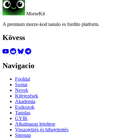
MorseKit
A premium morze-kod tanulo es fordito platform.
Kövess
Navigacio
Fooldal
Szotar
Nevek
Kifejezések
Akademia
Eszkozok
Tanulas
GYIK
Alkalmazas letoltese
Visszajelzés és hibajelentés
Sitemap