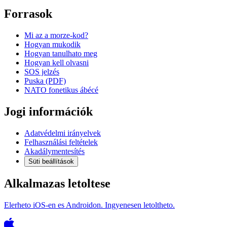
Forrasok
Mi az a morze-kod?
Hogyan mukodik
Hogyan tanulhato meg
Hogyan kell olvasni
SOS jelzés
Puska (PDF)
NATO fonetikus ábécé
Jogi információk
Adatvédelmi irányelvek
Felhasználási feltételek
Akadálymentesítés
Süti beállítások
Alkalmazas letoltese
Elerheto iOS-en es Androidon. Ingyenesen letoltheto.