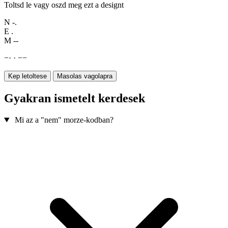
Toltsd le vagy oszd meg ezt a designt
N
-.
E
.
M
--
−
·
·
−
−
Kep letoltese
Masolas vagolapra
Gyakran ismetelt kerdesek
Mi az a "nem" morze-kodban?