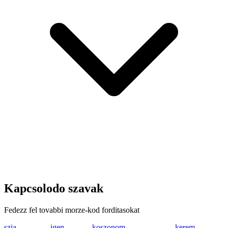
Kapcsolodo szavak
Fedezz fel tovabbi morze-kod forditasokat
szia
... --.. .. .-
igen
.. --. . -.
koszonom
-.- --- ... --.. ---
kerem
-.- . .-. .