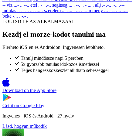
--
viz
...- .. --..
etel
. - . .-..
segitseg
... . --. .. - ... .
allj
.- .-.. .-.. .---
indulas
.. -. -.. ..- .-.. .
szerelem
... --.. . .-. . .-.
remeny
.-. . -- . -. -.--
beke
-... . -.- .
TOLTSD LE AZ ALKALMAZAST
Kezdj el morze-kodot tanulni ma
Elerheto iOS-en es Androidon. Ingyenesen letoltheto.
Tanulj mindössze napi 5 percben
5x gyorsabb tanulas idokozos ismetlessel
Teljes hangeszkozkeszlet allithato sebesseggel
Download on the
App Store
Get it on
Google Play
Ingyenes · iOS és Android · 27 nyelv
Lásd, hogyan működik