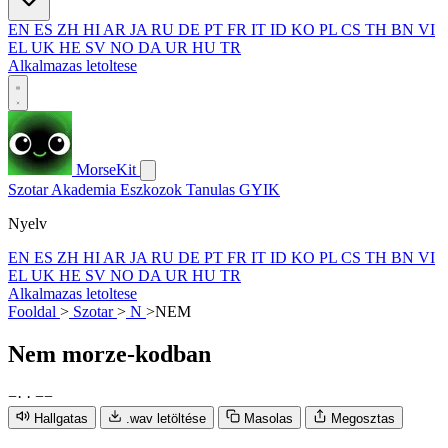
EN
ES
ZH
HI
AR
JA
RU
DE
PT
FR
IT
ID
KO
PL
CS
TH
BN
VI
EL
UK
HE
SV
NO
DA
UR
HU
TR
Alkalmazas letoltese
MorseKit
Szotar
Akademia
Eszkozok
Tanulas
GYIK
Nyelv
EN
ES
ZH
HI
AR
JA
RU
DE
PT
FR
IT
ID
KO
PL
CS
TH
BN
VI
EL
UK
HE
SV
NO
DA
UR
HU
TR
Alkalmazas letoltese
Fooldal
>
Szotar
>
N
>
NEM
Nem
morze-kodban
−
·
·
−
−
Hallgatas
.wav letöltése
Masolas
Megosztas