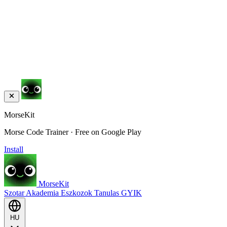
MorseKit
Morse Code Trainer · Free on Google Play
Install
MorseKit
Szotar
Akademia
Eszkozok
Tanulas
GYIK
HU