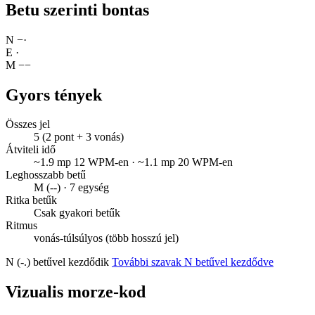
Betu szerinti bontas
N
−
·
E
·
M
−
−
Gyors tények
Összes jel
5 (2 pont + 3 vonás)
Átviteli idő
~1.9 mp 12 WPM-en · ~1.1 mp 20 WPM-en
Leghosszabb betű
M (--) · 7 egység
Ritka betűk
Csak gyakori betűk
Ritmus
vonás-túlsúlyos (több hosszú jel)
N (-.) betűvel kezdődik
További szavak N betűvel kezdődve
Vizualis morze-kod