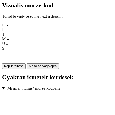
Vizualis morze-kod
Toltsd le vagy oszd meg ezt a designt
R
.-.
I
..
T
-
M
--
U
..-
S
...
·
−
·
·
·
−
−
−
·
·
−
·
·
·
Kep letoltese
Masolas vagolapra
Gyakran ismetelt kerdesek
Mi az a "ritmus" morze-kodban?