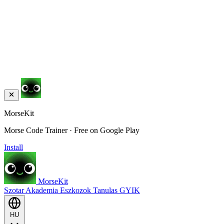
MorseKit
Morse Code Trainer · Free on Google Play
Install
MorseKit
Szotar
Akademia
Eszkozok
Tanulas
GYIK
HU