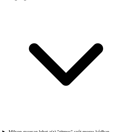
Milyen gyorsan lehet a(z) "ritmus" szót morze-kódban