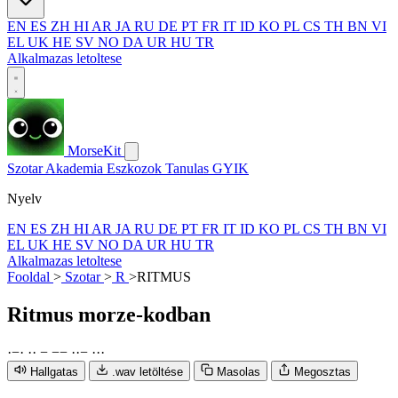
EN
ES
ZH
HI
AR
JA
RU
DE
PT
FR
IT
ID
KO
PL
CS
TH
BN
VI
EL
UK
HE
SV
NO
DA
UR
HU
TR
Alkalmazas letoltese
MorseKit
Szotar
Akademia
Eszkozok
Tanulas
GYIK
Nyelv
EN
ES
ZH
HI
AR
JA
RU
DE
PT
FR
IT
ID
KO
PL
CS
TH
BN
VI
EL
UK
HE
SV
NO
DA
UR
HU
TR
Alkalmazas letoltese
Fooldal
>
Szotar
>
R
>
RITMUS
Ritmus
morze-kodban
·
−
·
·
·
−
−
−
·
·
−
·
·
·
Hallgatas
.wav letöltése
Masolas
Megosztas