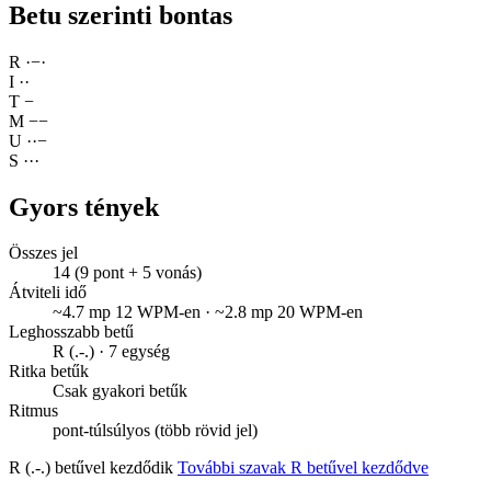
Betu szerinti bontas
R
·
−
·
I
·
·
T
−
M
−
−
U
·
·
−
S
·
·
·
Gyors tények
Összes jel
14 (9 pont + 5 vonás)
Átviteli idő
~4.7 mp 12 WPM-en · ~2.8 mp 20 WPM-en
Leghosszabb betű
R (.-.) · 7 egység
Ritka betűk
Csak gyakori betűk
Ritmus
pont-túlsúlyos (több rövid jel)
R (.-.) betűvel kezdődik
További szavak R betűvel kezdődve