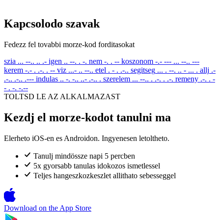
Kapcsolodo szavak
Fedezz fel tovabbi morze-kod forditasokat
szia
... --.. .. .-
igen
.. --. . -.
nem
-. . --
koszonom
-.- --- ... --.. ---
kerem
-.- . .-. . --
viz
...- .. --..
etel
. - . .-..
segitseg
... . --. .. - ... .
allj
.-
.-.. .-.. .---
indulas
.. -. -.. ..- .-.. .
szerelem
... --.. . .-. . .-.
remeny
.-. . -
- . -. -.--
TOLTSD LE AZ ALKALMAZAST
Kezdj el morze-kodot tanulni ma
Elerheto iOS-en es Androidon. Ingyenesen letoltheto.
Tanulj mindössze napi 5 percben
5x gyorsabb tanulas idokozos ismetlessel
Teljes hangeszkozkeszlet allithato sebesseggel
Download on the
App Store