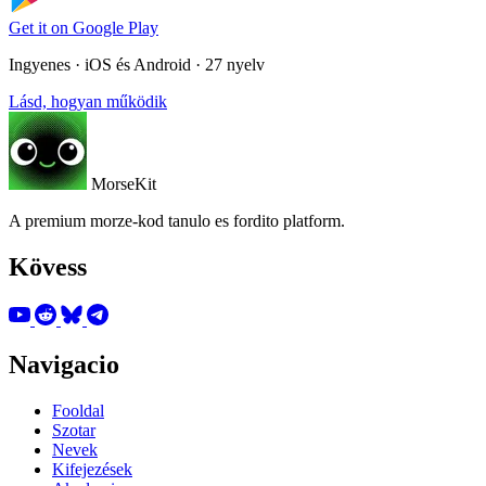
Get it on
Google Play
Ingyenes · iOS és Android · 27 nyelv
Lásd, hogyan működik
MorseKit
A premium morze-kod tanulo es fordito platform.
Kövess
Navigacio
Fooldal
Szotar
Nevek
Kifejezések