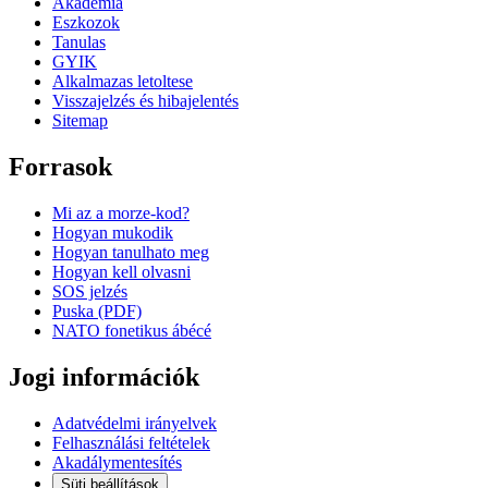
Akademia
Eszkozok
Tanulas
GYIK
Alkalmazas letoltese
Visszajelzés és hibajelentés
Sitemap
Forrasok
Mi az a morze-kod?
Hogyan mukodik
Hogyan tanulhato meg
Hogyan kell olvasni
SOS jelzés
Puska (PDF)
NATO fonetikus ábécé
Jogi információk
Adatvédelmi irányelvek
Felhasználási feltételek
Akadálymentesítés
Süti beállítások