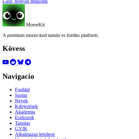
Lásd, hogyan működik
MorseKit
A premium morze-kod tanulo es fordito platform.
Kövess
Navigacio
Fooldal
Szotar
Nevek
Kifejezések
Akademia
Eszkozok
Tanulas
GYIK
Alkalmazas letoltese