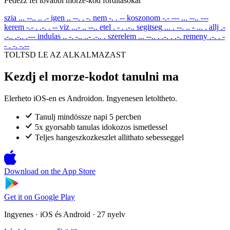
Fedezz fel tovabbi morze-kod forditasokat
szia
... --.. .. .-
igen
.. --. . -.
nem
-. . --
koszonom
-.- --- ... --.. ---
kerem
-.- . .-. . --
viz
...- .. --..
etel
. - . .-..
segitseg
... . --. .. - ... .
allj
.-
.-.. .-.. .---
indulas
.. -. -.. ..- .-.. .
szerelem
... --.. . .-. . .-.
remeny
.-. . -
- . -. -.--
TOLTSD LE AZ ALKALMAZAST
Kezdj el morze-kodot tanulni ma
Elerheto iOS-en es Androidon. Ingyenesen letoltheto.
Tanulj mindössze napi 5 percben
5x gyorsabb tanulas idokozos ismetlessel
Teljes hangeszkozkeszlet allithato sebesseggel
Download on the
App Store
Get it on
Google Play
Ingyenes · iOS és Android · 27 nyelv