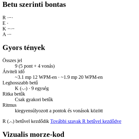
Betu szerinti bontas
R
·
−
·
E
·
K
−
·
−
A
·
−
Gyors tények
Összes jel
9 (5 pont + 4 vonás)
Átviteli idő
~3.1 mp 12 WPM-en · ~1.9 mp 20 WPM-en
Leghosszabb betű
K (-.-) · 9 egység
Ritka betűk
Csak gyakori betűk
Ritmus
kiegyensúlyozott a pontok és vonások között
R (.-.) betűvel kezdődik
További szavak R betűvel kezdődve
Vizualis morze-kod