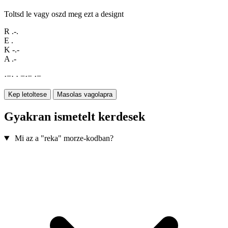
Toltsd le vagy oszd meg ezt a designt
R
.-.
E
.
K
-.-
A
.-
·
−
·
·
−
·
−
·
−
Kep letoltese
Masolas vagolapra
Gyakran ismetelt kerdesek
Mi az a "reka" morze-kodban?