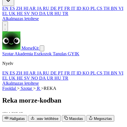
EN
ES
ZH
HI
AR
JA
RU
DE
PT
FR
IT
ID
KO
PL
CS
TH
BN
VI
EL
UK
HE
SV
NO
DA
UR
HU
TR
Alkalmazas letoltese
MorseKit
Szotar
Akademia
Eszkozok
Tanulas
GYIK
Nyelv
EN
ES
ZH
HI
AR
JA
RU
DE
PT
FR
IT
ID
KO
PL
CS
TH
BN
VI
EL
UK
HE
SV
NO
DA
UR
HU
TR
Alkalmazas letoltese
Fooldal
>
Szotar
>
R
>
REKA
Reka
morze-kodban
·
−
·
·
−
·
−
·
−
Hallgatas
.wav letöltése
Masolas
Megosztas