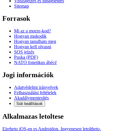
Visszajelzés és hibajelentés
Sitemap
Forrasok
Mi az a morze-kod?
Hogyan mukodik
Hogyan tanulhato meg
Hogyan kell olvasni
SOS jelzés
Puska (PDF)
NATO fonetikus ábécé
Jogi információk
Adatvédelmi irányelvek
Felhasználási feltételek
Akadálymentesítés
Süti beállítások
Alkalmazas letoltese
Elerheto iOS-en es Androidon. Ingyenesen letoltheto.