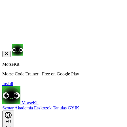
MorseKit
Morse Code Trainer · Free on Google Play
Install
MorseKit
Szotar
Akademia
Eszkozok
Tanulas
GYIK
HU