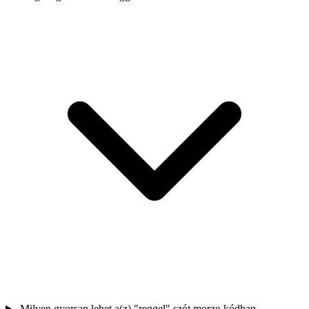
Milyen gyorsan lehet a(z) "reggel" szót morze-kódban