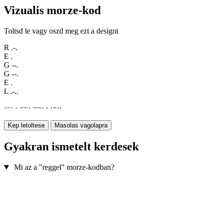
Vizualis morze-kod
Toltsd le vagy oszd meg ezt a designt
R
.-.
E
.
G
--.
G
--.
E
.
L
.-..
·
−
·
·
−
−
·
−
−
·
·
·
−
·
·
Kep letoltese
Masolas vagolapra
Gyakran ismetelt kerdesek
Mi az a "reggel" morze-kodban?