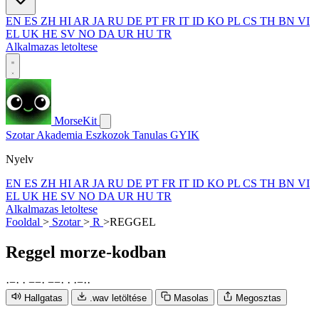
EN
ES
ZH
HI
AR
JA
RU
DE
PT
FR
IT
ID
KO
PL
CS
TH
BN
VI
EL
UK
HE
SV
NO
DA
UR
HU
TR
Alkalmazas letoltese
MorseKit
Szotar
Akademia
Eszkozok
Tanulas
GYIK
Nyelv
EN
ES
ZH
HI
AR
JA
RU
DE
PT
FR
IT
ID
KO
PL
CS
TH
BN
VI
EL
UK
HE
SV
NO
DA
UR
HU
TR
Alkalmazas letoltese
Fooldal
>
Szotar
>
R
>
REGGEL
Reggel
morze-kodban
·
−
·
·
−
−
·
−
−
·
·
·
−
·
·
Hallgatas
.wav letöltése
Masolas
Megosztas