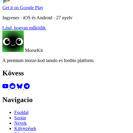
Get it on
Google Play
Ingyenes · iOS és Android · 27 nyelv
Lásd, hogyan működik
MorseKit
A premium morze-kod tanulo es fordito platform.
Kövess
Navigacio
Fooldal
Szotar
Nevek
Kifejezések