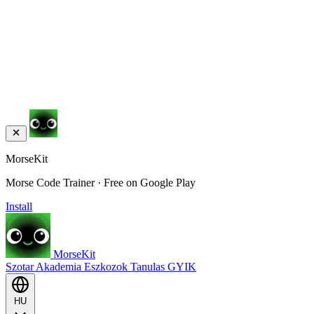
MorseKit
Morse Code Trainer · Free on Google Play
Install
MorseKit
Szotar
Akademia
Eszkozok
Tanulas
GYIK
HU