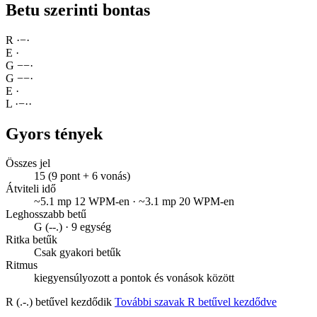
Betu szerinti bontas
R
·
−
·
E
·
G
−
−
·
G
−
−
·
E
·
L
·
−
·
·
Gyors tények
Összes jel
15 (9 pont + 6 vonás)
Átviteli idő
~5.1 mp 12 WPM-en · ~3.1 mp 20 WPM-en
Leghosszabb betű
G (--.) · 9 egység
Ritka betűk
Csak gyakori betűk
Ritmus
kiegyensúlyozott a pontok és vonások között
R (.-.) betűvel kezdődik
További szavak R betűvel kezdődve