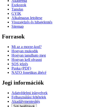
Akademia
Eszkozok
Tanulas
GYIK
Alkalmazas letoltese
Visszajelzés és hibajelentés
Sitemap
Forrasok
Mi az a morze-kod?
Hogyan mukodik
Hogyan tanulhato meg
Hogyan kell olvasni
SOS jelzés
Puska (PDF)
NATO fonetikus ábécé
Jogi információk
Adatvédelmi irányelvek
Felhasználási feltételek
Akadálymentesítés
Süti beállítások