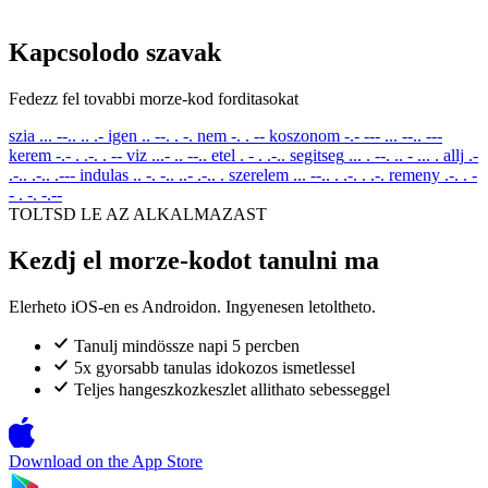
Kapcsolodo szavak
Fedezz fel tovabbi morze-kod forditasokat
szia
... --.. .. .-
igen
.. --. . -.
nem
-. . --
koszonom
-.- --- ... --.. ---
kerem
-.- . .-. . --
viz
...- .. --..
etel
. - . .-..
segitseg
... . --. .. - ... .
allj
.-
.-.. .-.. .---
indulas
.. -. -.. ..- .-.. .
szerelem
... --.. . .-. . .-.
remeny
.-. . -
- . -. -.--
TOLTSD LE AZ ALKALMAZAST
Kezdj el morze-kodot tanulni ma
Elerheto iOS-en es Androidon. Ingyenesen letoltheto.
Tanulj mindössze napi 5 percben
5x gyorsabb tanulas idokozos ismetlessel
Teljes hangeszkozkeszlet allithato sebesseggel
Download on the
App Store