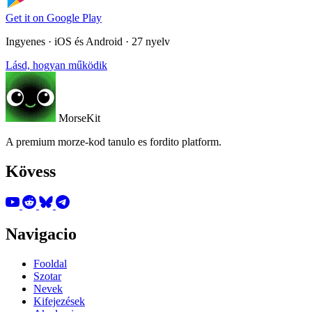
Get it on
Google Play
Ingyenes · iOS és Android · 27 nyelv
Lásd, hogyan működik
MorseKit
A premium morze-kod tanulo es fordito platform.
Kövess
Navigacio
Fooldal
Szotar
Nevek
Kifejezések