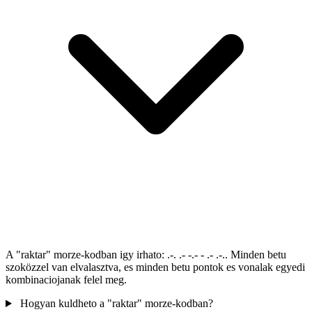
A "raktar" morze-kodban igy irhato: .-. .- -.- - .- .-.. Minden betu
szoközzel van elvalasztva, es minden betu pontok es vonalak egyedi
kombinaciojanak felel meg.
Hogyan kuldheto a "raktar" morze-kodban?