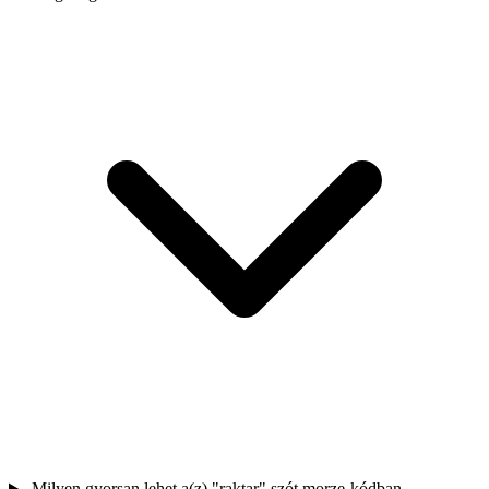
Milyen gyorsan lehet a(z) "raktar" szót morze-kódban