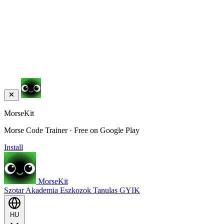
MorseKit
Morse Code Trainer · Free on Google Play
Install
MorseKit
Szotar
Akademia
Eszkozok
Tanulas
GYIK
HU