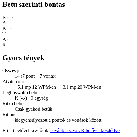
Betu szerinti bontas
R
·
−
·
A
·
−
K
−
·
−
T
−
A
·
−
R
·
−
·
Gyors tények
Összes jel
14 (7 pont + 7 vonás)
Átviteli idő
~5.1 mp 12 WPM-en · ~3.1 mp 20 WPM-en
Leghosszabb betű
K (-.-) · 9 egység
Ritka betűk
Csak gyakori betűk
Ritmus
kiegyensúlyozott a pontok és vonások között
R (.-.) betűvel kezdődik
További szavak R betűvel kezdődve