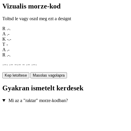
Vizualis morze-kod
Toltsd le vagy oszd meg ezt a designt
R
.-.
A
.-
K
-.-
T
-
A
.-
R
.-.
·
−
·
·
−
−
·
−
−
·
−
·
−
·
Kep letoltese
Masolas vagolapra
Gyakran ismetelt kerdesek
Mi az a "raktar" morze-kodban?