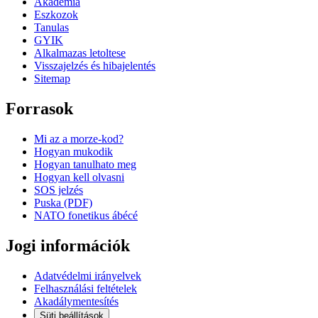
Akademia
Eszkozok
Tanulas
GYIK
Alkalmazas letoltese
Visszajelzés és hibajelentés
Sitemap
Forrasok
Mi az a morze-kod?
Hogyan mukodik
Hogyan tanulhato meg
Hogyan kell olvasni
SOS jelzés
Puska (PDF)
NATO fonetikus ábécé
Jogi információk
Adatvédelmi irányelvek
Felhasználási feltételek
Akadálymentesítés
Süti beállítások