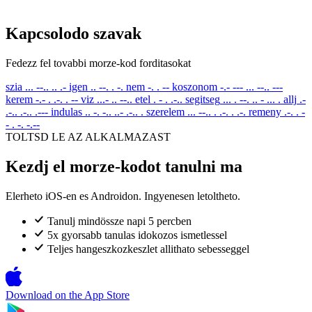
Kapcsolodo szavak
Fedezz fel tovabbi morze-kod forditasokat
szia
... --.. .. .-
igen
.. --. . -.
nem
-. . --
koszonom
-.- --- ... --.. ---
kerem
-.- . .-. . --
viz
...- .. --..
etel
. - . .-..
segitseg
... . --. .. - ... .
allj
.-
.-.. .-.. .---
indulas
.. -. -.. ..- .-.. .
szerelem
... --.. . .-. . .-.
remeny
.-. . -
- . -. -.--
TOLTSD LE AZ ALKALMAZAST
Kezdj el morze-kodot tanulni ma
Elerheto iOS-en es Androidon. Ingyenesen letoltheto.
Tanulj mindössze napi 5 percben
5x gyorsabb tanulas idokozos ismetlessel
Teljes hangeszkozkeszlet allithato sebesseggel
Download on the
App Store