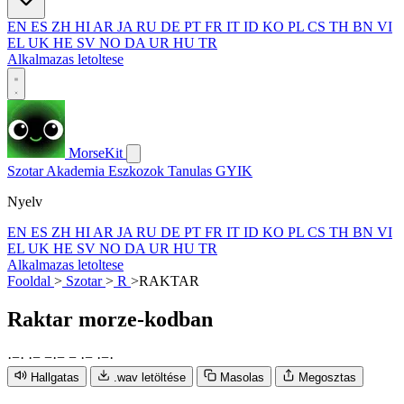
EN
ES
ZH
HI
AR
JA
RU
DE
PT
FR
IT
ID
KO
PL
CS
TH
BN
VI
EL
UK
HE
SV
NO
DA
UR
HU
TR
Alkalmazas letoltese
MorseKit
Szotar
Akademia
Eszkozok
Tanulas
GYIK
Nyelv
EN
ES
ZH
HI
AR
JA
RU
DE
PT
FR
IT
ID
KO
PL
CS
TH
BN
VI
EL
UK
HE
SV
NO
DA
UR
HU
TR
Alkalmazas letoltese
Fooldal
>
Szotar
>
R
>
RAKTAR
Raktar
morze-kodban
·
−
·
·
−
−
·
−
−
·
−
·
−
·
Hallgatas
.wav letöltése
Masolas
Megosztas