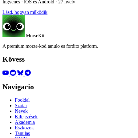
Ingyenes · iOS és Android · 27 nyelv
Lásd, hogyan működik
MorseKit
A premium morze-kod tanulo es fordito platform.
Kövess
Navigacio
Fooldal
Szotar
Nevek
Kifejezések
Akademia
Eszkozok
Tanulas