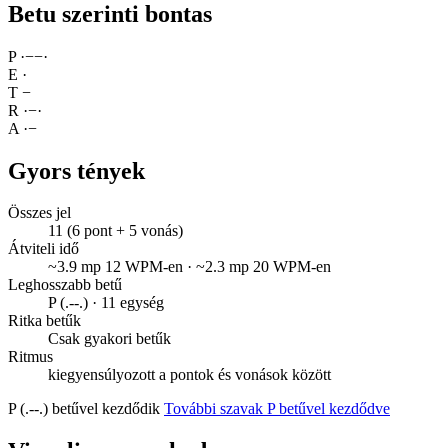
Betu szerinti bontas
P
·
−
−
·
E
·
T
−
R
·
−
·
A
·
−
Gyors tények
Összes jel
11 (6 pont + 5 vonás)
Átviteli idő
~3.9 mp 12 WPM-en · ~2.3 mp 20 WPM-en
Leghosszabb betű
P (.--.) · 11 egység
Ritka betűk
Csak gyakori betűk
Ritmus
kiegyensúlyozott a pontok és vonások között
P (.--.) betűvel kezdődik
További szavak P betűvel kezdődve