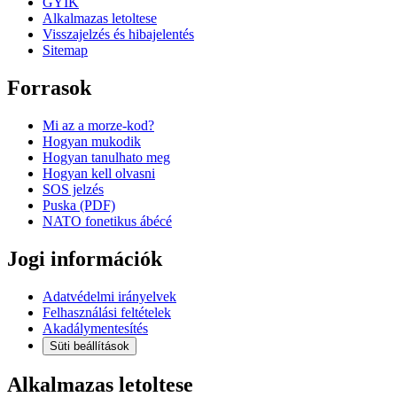
GYIK
Alkalmazas letoltese
Visszajelzés és hibajelentés
Sitemap
Forrasok
Mi az a morze-kod?
Hogyan mukodik
Hogyan tanulhato meg
Hogyan kell olvasni
SOS jelzés
Puska (PDF)
NATO fonetikus ábécé
Jogi információk
Adatvédelmi irányelvek
Felhasználási feltételek
Akadálymentesítés
Süti beállítások
Alkalmazas letoltese