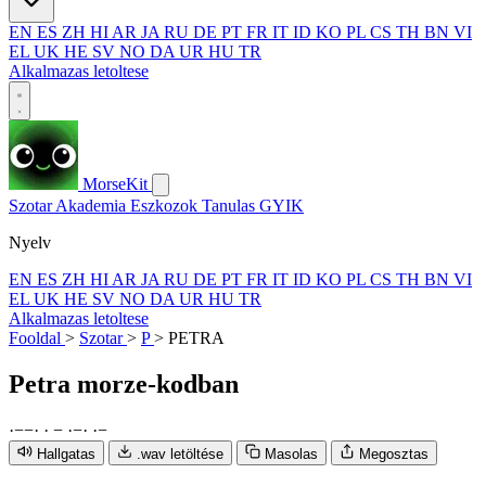
EN
ES
ZH
HI
AR
JA
RU
DE
PT
FR
IT
ID
KO
PL
CS
TH
BN
VI
EL
UK
HE
SV
NO
DA
UR
HU
TR
Alkalmazas letoltese
MorseKit
Szotar
Akademia
Eszkozok
Tanulas
GYIK
Nyelv
EN
ES
ZH
HI
AR
JA
RU
DE
PT
FR
IT
ID
KO
PL
CS
TH
BN
VI
EL
UK
HE
SV
NO
DA
UR
HU
TR
Alkalmazas letoltese
Fooldal
>
Szotar
>
P
>
PETRA
Petra
morze-kodban
·
−
−
·
·
−
·
−
·
·
−
Hallgatas
.wav letöltése
Masolas
Megosztas