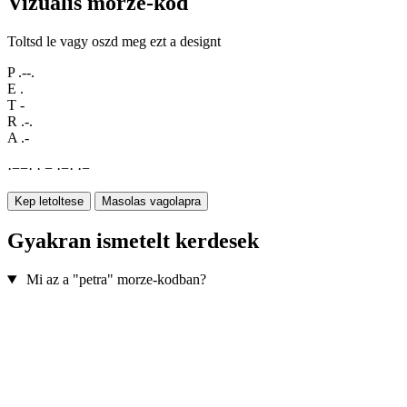
Vizualis morze-kod
Toltsd le vagy oszd meg ezt a designt
P
.--.
E
.
T
-
R
.-.
A
.-
·
−
−
·
·
−
·
−
·
·
−
Kep letoltese
Masolas vagolapra
Gyakran ismetelt kerdesek
Mi az a "petra" morze-kodban?