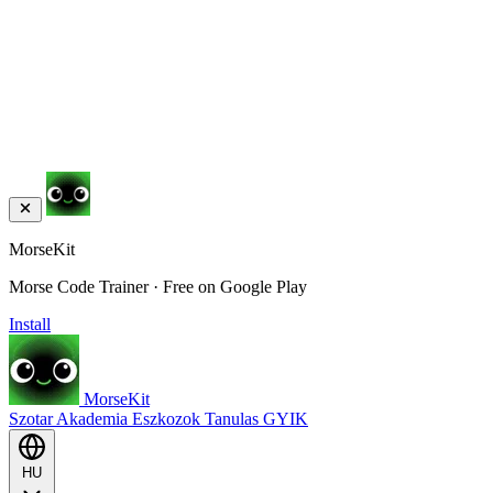
MorseKit
Morse Code Trainer · Free on Google Play
Install
MorseKit
Szotar
Akademia
Eszkozok
Tanulas
GYIK
HU