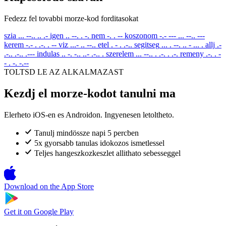
Fedezz fel tovabbi morze-kod forditasokat
szia
... --.. .. .-
igen
.. --. . -.
nem
-. . --
koszonom
-.- --- ... --.. ---
kerem
-.- . .-. . --
viz
...- .. --..
etel
. - . .-..
segitseg
... . --. .. - ... .
allj
.-
.-.. .-.. .---
indulas
.. -. -.. ..- .-.. .
szerelem
... --.. . .-. . .-.
remeny
.-. . -
- . -. -.--
TOLTSD LE AZ ALKALMAZAST
Kezdj el morze-kodot tanulni ma
Elerheto iOS-en es Androidon. Ingyenesen letoltheto.
Tanulj mindössze napi 5 percben
5x gyorsabb tanulas idokozos ismetlessel
Teljes hangeszkozkeszlet allithato sebesseggel
Download on the
App Store
Get it on
Google Play