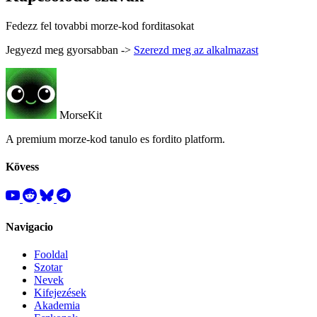
Fedezz fel tovabbi morze-kod forditasokat
Jegyezd meg gyorsabban ->
Szerezd meg az alkalmazast
MorseKit
A premium morze-kod tanulo es fordito platform.
Kövess
Navigacio
Fooldal
Szotar
Nevek
Kifejezések
Akademia