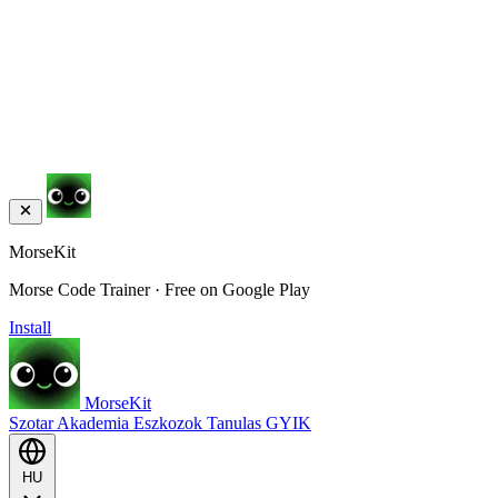
MorseKit
Morse Code Trainer · Free on Google Play
Install
MorseKit
Szotar
Akademia
Eszkozok
Tanulas
GYIK
HU