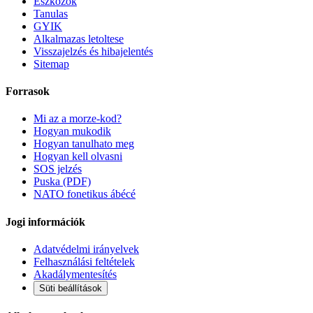
Eszkozok
Tanulas
GYIK
Alkalmazas letoltese
Visszajelzés és hibajelentés
Sitemap
Forrasok
Mi az a morze-kod?
Hogyan mukodik
Hogyan tanulhato meg
Hogyan kell olvasni
SOS jelzés
Puska (PDF)
NATO fonetikus ábécé
Jogi információk
Adatvédelmi irányelvek
Felhasználási feltételek
Akadálymentesítés
Süti beállítások