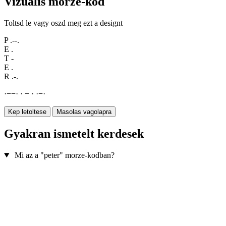
Vizualis morze-kod
Toltsd le vagy oszd meg ezt a designt
P
.--.
E
.
T
-
E
.
R
.-.
·
−
−
·
·
−
·
·
−
·
Kep letoltese
Masolas vagolapra
Gyakran ismetelt kerdesek
Mi az a "peter" morze-kodban?