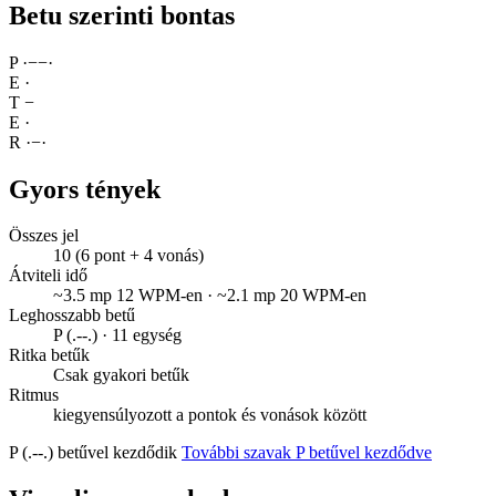
Betu szerinti bontas
P
·
−
−
·
E
·
T
−
E
·
R
·
−
·
Gyors tények
Összes jel
10 (6 pont + 4 vonás)
Átviteli idő
~3.5 mp 12 WPM-en · ~2.1 mp 20 WPM-en
Leghosszabb betű
P (.--.) · 11 egység
Ritka betűk
Csak gyakori betűk
Ritmus
kiegyensúlyozott a pontok és vonások között
P (.--.) betűvel kezdődik
További szavak P betűvel kezdődve