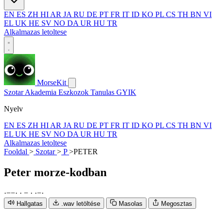
EN
ES
ZH
HI
AR
JA
RU
DE
PT
FR
IT
ID
KO
PL
CS
TH
BN
VI
EL
UK
HE
SV
NO
DA
UR
HU
TR
Alkalmazas letoltese
MorseKit
Szotar
Akademia
Eszkozok
Tanulas
GYIK
Nyelv
EN
ES
ZH
HI
AR
JA
RU
DE
PT
FR
IT
ID
KO
PL
CS
TH
BN
VI
EL
UK
HE
SV
NO
DA
UR
HU
TR
Alkalmazas letoltese
Fooldal
>
Szotar
>
P
>
PETER
Peter
morze-kodban
·
−
−
·
·
−
·
·
−
·
Hallgatas
.wav letöltése
Masolas
Megosztas