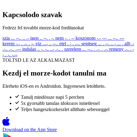
Kapcsolodo szavak
Fedezz fel tovabbi morze-kod forditasokat
szia
... --.. .. .-
igen
.. --. . -.
nem
-. . --
koszonom
-.- --- ... --.. ---
kerem
-.- . .-. . --
viz
...- .. --..
etel
. - . .-..
segitseg
... . --. .. - ... .
allj
.-
.-.. .-.. .---
indulas
.. -. -.. ..- .-.. .
szerelem
... --.. . .-. . .-.
remeny
.-. . -
- . -. -.--
TOLTSD LE AZ ALKALMAZAST
Kezdj el morze-kodot tanulni ma
Elerheto iOS-en es Androidon. Ingyenesen letoltheto.
Tanulj mindössze napi 5 percben
5x gyorsabb tanulas idokozos ismetlessel
Teljes hangeszkozkeszlet allithato sebesseggel
Download on the
App Store