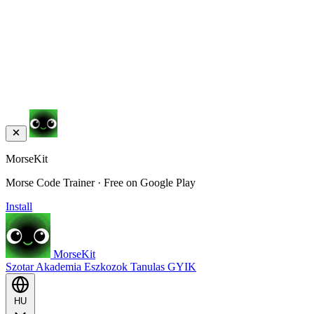
MorseKit
Morse Code Trainer · Free on Google Play
Install
MorseKit
Szotar
Akademia
Eszkozok
Tanulas
GYIK
HU