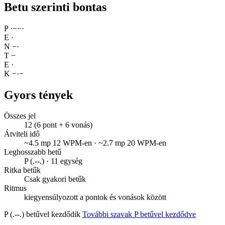
Betu szerinti bontas
P
·
−
−
·
E
·
N
−
·
T
−
E
·
K
−
·
−
Gyors tények
Összes jel
12 (6 pont + 6 vonás)
Átviteli idő
~4.5 mp 12 WPM-en · ~2.7 mp 20 WPM-en
Leghosszabb betű
P (.--.) · 11 egység
Ritka betűk
Csak gyakori betűk
Ritmus
kiegyensúlyozott a pontok és vonások között
P (.--.) betűvel kezdődik
További szavak P betűvel kezdődve