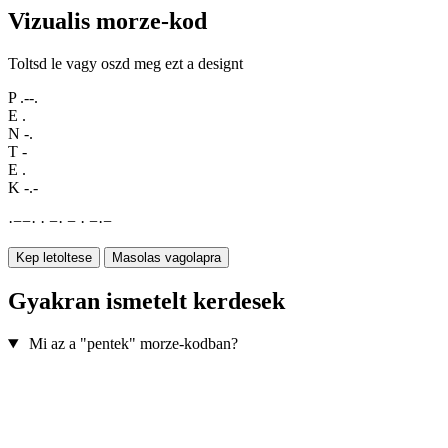
Vizualis morze-kod
Toltsd le vagy oszd meg ezt a designt
P
.--.
E
.
N
-.
T
-
E
.
K
-.-
·
−
−
·
·
−
·
−
·
−
·
−
Kep letoltese
Masolas vagolapra
Gyakran ismetelt kerdesek
Mi az a "pentek" morze-kodban?