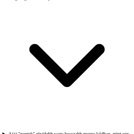
A(z) "pentek" rövidebb vagy hosszabb morze-kódban, mint egy