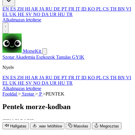
EN
ES
ZH
HI
AR
JA
RU
DE
PT
FR
IT
ID
KO
PL
CS
TH
BN
VI
EL
UK
HE
SV
NO
DA
UR
HU
TR
Alkalmazas letoltese
MorseKit
Szotar
Akademia
Eszkozok
Tanulas
GYIK
Nyelv
EN
ES
ZH
HI
AR
JA
RU
DE
PT
FR
IT
ID
KO
PL
CS
TH
BN
VI
EL
UK
HE
SV
NO
DA
UR
HU
TR
Alkalmazas letoltese
Fooldal
>
Szotar
>
P
>
PENTEK
Pentek
morze-kodban
·
−
−
·
·
−
·
−
·
−
·
−
Hallgatas
.wav letöltése
Masolas
Megosztas