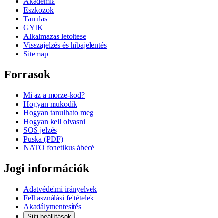
Akademia
Eszkozok
Tanulas
GYIK
Alkalmazas letoltese
Visszajelzés és hibajelentés
Sitemap
Forrasok
Mi az a morze-kod?
Hogyan mukodik
Hogyan tanulhato meg
Hogyan kell olvasni
SOS jelzés
Puska (PDF)
NATO fonetikus ábécé
Jogi információk
Adatvédelmi irányelvek
Felhasználási feltételek
Akadálymentesítés
Süti beállítások