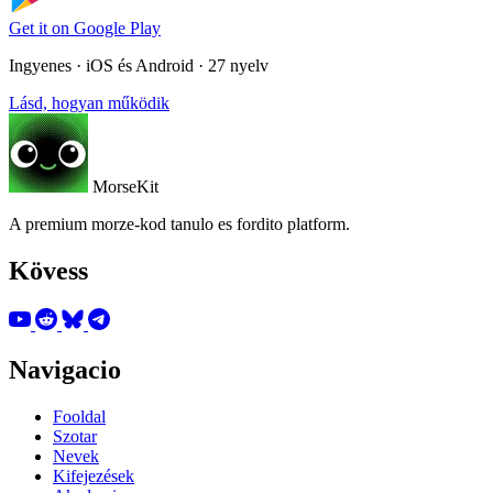
Get it on
Google Play
Ingyenes · iOS és Android · 27 nyelv
Lásd, hogyan működik
MorseKit
A premium morze-kod tanulo es fordito platform.
Kövess
Navigacio
Fooldal
Szotar
Nevek
Kifejezések