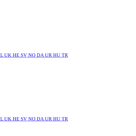
EL
UK
HE
SV
NO
DA
UR
HU
TR
EL
UK
HE
SV
NO
DA
UR
HU
TR