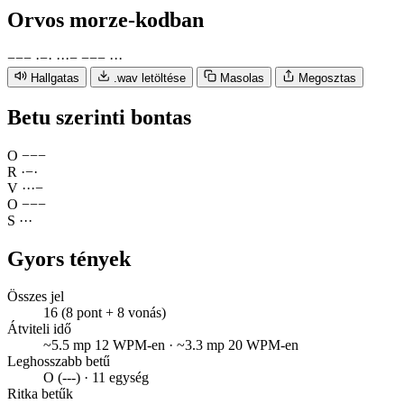
Orvos
morze-kodban
−
−
−
·
−
·
·
·
·
−
−
−
−
·
·
·
Hallgatas
.wav letöltése
Masolas
Megosztas
Betu szerinti bontas
O
−
−
−
R
·
−
·
V
·
·
·
−
O
−
−
−
S
·
·
·
Gyors tények
Összes jel
16 (8 pont + 8 vonás)
Átviteli idő
~5.5 mp 12 WPM-en · ~3.3 mp 20 WPM-en
Leghosszabb betű
O (---) · 11 egység
Ritka betűk