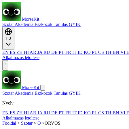
MorseKit
Szotar
Akademia
Eszkozok
Tanulas
GYIK
HU
EN
ES
ZH
HI
AR
JA
RU
DE
PT
FR
IT
ID
KO
PL
CS
TH
BN
VI
Alkalmazas letoltese
MorseKit
Szotar
Akademia
Eszkozok
Tanulas
GYIK
Nyelv
EN
ES
ZH
HI
AR
JA
RU
DE
PT
FR
IT
ID
KO
PL
CS
TH
BN
VI
Alkalmazas letoltese
Fooldal
>
Szotar
>
O
>
ORVOS