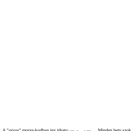
A "orvos" morze-kodban igy irhato: --- .-. ...- --- .... Minden betu 