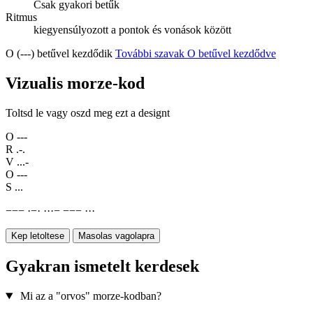
Csak gyakori betűk
Ritmus
kiegyensúlyozott a pontok és vonások között
O (---) betűvel kezdődik
További szavak O betűvel kezdődve
Vizualis morze-kod
Toltsd le vagy oszd meg ezt a designt
O
---
R
.-.
V
...-
O
---
S
...
−
−
−
·
−
·
·
·
·
−
−
−
−
·
·
·
Kep letoltese
Masolas vagolapra
Gyakran ismetelt kerdesek
Mi az a "orvos" morze-kodban?