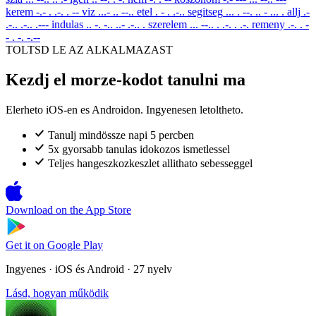
kerem
-.- . .-. . --
viz
...- .. --..
etel
. - . .-..
segitseg
... . --. .. - ... .
allj
.-
.-.. .-.. .---
indulas
.. -. -.. ..- .-.. .
szerelem
... --.. . .-. . .-.
remeny
.-. . -
- . -. -.--
TOLTSD LE AZ ALKALMAZAST
Kezdj el morze-kodot tanulni ma
Elerheto iOS-en es Androidon. Ingyenesen letoltheto.
Tanulj mindössze napi 5 percben
5x gyorsabb tanulas idokozos ismetlessel
Teljes hangeszkozkeszlet allithato sebesseggel
Download on the
App Store
Get it on
Google Play
Ingyenes · iOS és Android · 27 nyelv
Lásd, hogyan működik