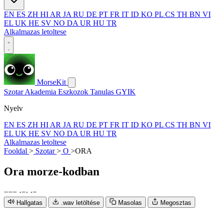
EN
ES
ZH
HI
AR
JA
RU
DE
PT
FR
IT
ID
KO
PL
CS
TH
BN
VI
EL
UK
HE
SV
NO
DA
UR
HU
TR
Alkalmazas letoltese
MorseKit
Szotar
Akademia
Eszkozok
Tanulas
GYIK
Nyelv
EN
ES
ZH
HI
AR
JA
RU
DE
PT
FR
IT
ID
KO
PL
CS
TH
BN
VI
EL
UK
HE
SV
NO
DA
UR
HU
TR
Alkalmazas letoltese
Fooldal
>
Szotar
>
O
>
ORA
Ora
morze-kodban
−
−
−
·
−
·
·
−
Hallgatas
.wav letöltése
Masolas
Megosztas