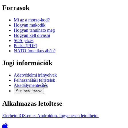
Forrasok
Mi az a morze-kod?
Hogyan mukodik
Hogyan tanulhato meg
Hogyan kell olvasni
SOS jelzés
Puska (PDF)
NATO fonetikus ábécé
Jogi információk
Adatvédelmi irányelvek
Felhasználási feltételek
Akadálymentesítés
Süti beállítások
Alkalmazas letoltese
Elerheto iOS-en es Androidon. Ingyenesen letoltheto.