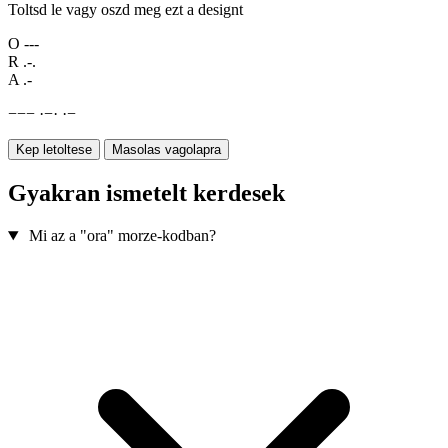
Toltsd le vagy oszd meg ezt a designt
O
---
R
.-.
A
.-
−
−
−
·
−
·
·
−
Kep letoltese
Masolas vagolapra
Gyakran ismetelt kerdesek
Mi az a "ora" morze-kodban?