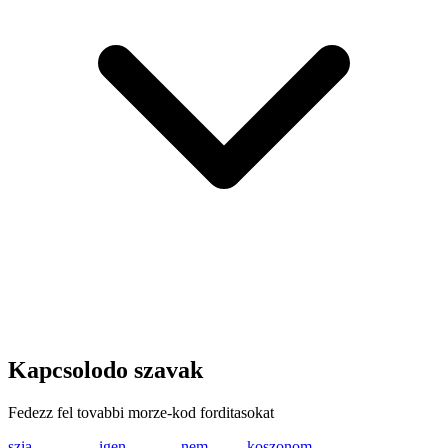
Kapcsolodo szavak
Fedezz fel tovabbi morze-kod forditasokat
szia
... --.. .. .-
igen
.. --. . -.
nem
-. . --
koszonom
-.- --- ... --.. ---