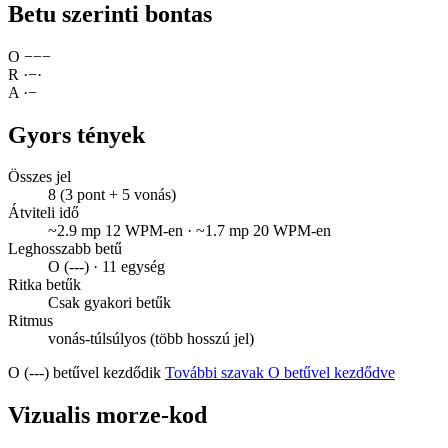
Betu szerinti bontas
O
−
−
−
R
·
−
·
A
·
−
Gyors tények
Összes jel
8 (3 pont + 5 vonás)
Átviteli idő
~2.9 mp 12 WPM-en · ~1.7 mp 20 WPM-en
Leghosszabb betű
O (---) · 11 egység
Ritka betűk
Csak gyakori betűk
Ritmus
vonás-túlsúlyos (több hosszú jel)
O (---) betűvel kezdődik
További szavak O betűvel kezdődve
Vizualis morze-kod