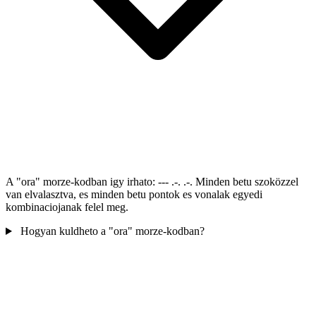
A "ora" morze-kodban igy irhato: --- .-. .-. Minden betu szoközzel
van elvalasztva, es minden betu pontok es vonalak egyedi
kombinaciojanak felel meg.
Hogyan kuldheto a "ora" morze-kodban?