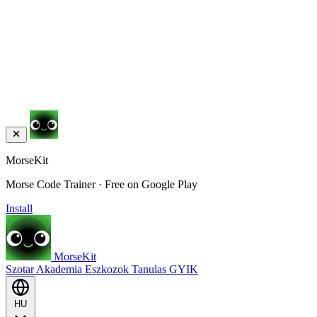
MorseKit
Morse Code Trainer · Free on Google Play
Install
MorseKit
Szotar
Akademia
Eszkozok
Tanulas
GYIK
HU