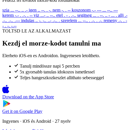
Fedezz fel tovabbi morze-kod forditasokat
szia
... --.. .. .-
igen
.. --. . -.
nem
-. . --
koszonom
-.- --- ... --.. ---
kerem
-.- . .-. . --
viz
...- .. --..
etel
. - . .-..
segitseg
... . --. .. - ... .
allj
.-
.-.. .-.. .---
indulas
.. -. -.. ..- .-.. .
szerelem
... --.. . .-. . .-.
remeny
.-. . -
- . -. -.--
TOLTSD LE AZ ALKALMAZAST
Kezdj el morze-kodot tanulni ma
Elerheto iOS-en es Androidon. Ingyenesen letoltheto.
Tanulj mindössze napi 5 percben
5x gyorsabb tanulas idokozos ismetlessel
Teljes hangeszkozkeszlet allithato sebesseggel
Download on the
App Store
Get it on
Google Play
Ingyenes · iOS és Android · 27 nyelv