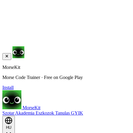
MorseKit
Morse Code Trainer · Free on Google Play
Install
MorseKit
Szotar
Akademia
Eszkozok
Tanulas
GYIK
HU