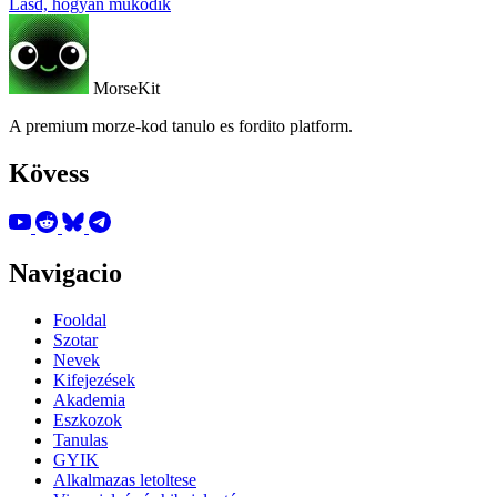
Lásd, hogyan működik
MorseKit
A premium morze-kod tanulo es fordito platform.
Kövess
Navigacio
Fooldal
Szotar
Nevek
Kifejezések
Akademia
Eszkozok
Tanulas
GYIK
Alkalmazas letoltese