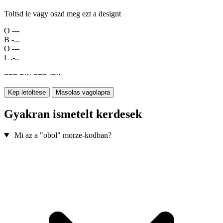
Toltsd le vagy oszd meg ezt a designt
O
---
B
-...
O
---
L
.-..
−
−
−
−
·
·
·
−
−
−
·
−
·
·
Kep letoltese
Masolas vagolapra
Gyakran ismetelt kerdesek
Mi az a "obol" morze-kodban?