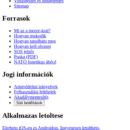
Visszajelzés és hibajelentés
Sitemap
Forrasok
Mi az a morze-kod?
Hogyan mukodik
Hogyan tanulhato meg
Hogyan kell olvasni
SOS jelzés
Puska (PDF)
NATO fonetikus ábécé
Jogi információk
Adatvédelmi irányelvek
Felhasználási feltételek
Akadálymentesítés
Süti beállítások
Alkalmazas letoltese
Elerheto iOS-en es Androidon. Ingyenesen letoltheto.