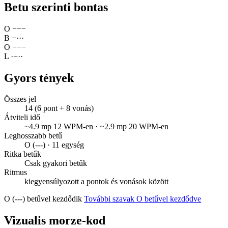
Betu szerinti bontas
O
−
−
−
B
−
·
·
·
O
−
−
−
L
·
−
·
·
Gyors tények
Összes jel
14 (6 pont + 8 vonás)
Átviteli idő
~4.9 mp 12 WPM-en · ~2.9 mp 20 WPM-en
Leghosszabb betű
O (---) · 11 egység
Ritka betűk
Csak gyakori betűk
Ritmus
kiegyensúlyozott a pontok és vonások között
O (---) betűvel kezdődik
További szavak O betűvel kezdődve
Vizualis morze-kod