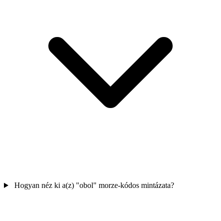
Hogyan néz ki a(z) "obol" morze-kódos mintázata?