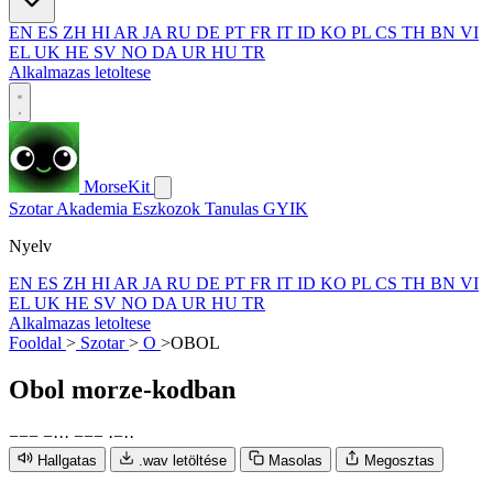
EN
ES
ZH
HI
AR
JA
RU
DE
PT
FR
IT
ID
KO
PL
CS
TH
BN
VI
EL
UK
HE
SV
NO
DA
UR
HU
TR
Alkalmazas letoltese
MorseKit
Szotar
Akademia
Eszkozok
Tanulas
GYIK
Nyelv
EN
ES
ZH
HI
AR
JA
RU
DE
PT
FR
IT
ID
KO
PL
CS
TH
BN
VI
EL
UK
HE
SV
NO
DA
UR
HU
TR
Alkalmazas letoltese
Fooldal
>
Szotar
>
O
>
OBOL
Obol
morze-kodban
−
−
−
−
·
·
·
−
−
−
·
−
·
·
Hallgatas
.wav letöltése
Masolas
Megosztas