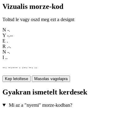
Vizualis morze-kod
Toltsd le vagy oszd meg ezt a designt
N
-.
Y
-.--
E
.
R
.-.
N
-.
I
..
−
·
−
·
−
−
·
·
−
·
−
·
·
·
Kep letoltese
Masolas vagolapra
Gyakran ismetelt kerdesek
Mi az a "nyerni" morze-kodban?