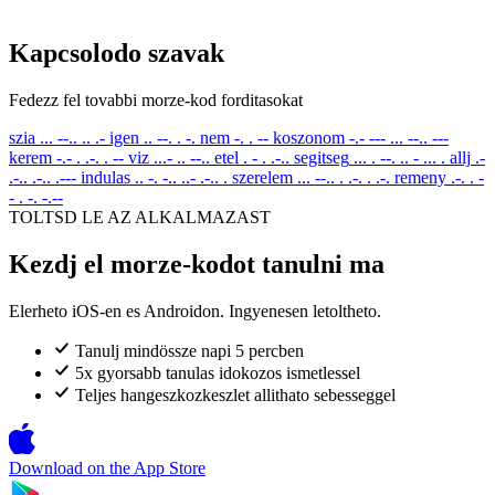
Kapcsolodo szavak
Fedezz fel tovabbi morze-kod forditasokat
szia
... --.. .. .-
igen
.. --. . -.
nem
-. . --
koszonom
-.- --- ... --.. ---
kerem
-.- . .-. . --
viz
...- .. --..
etel
. - . .-..
segitseg
... . --. .. - ... .
allj
.-
.-.. .-.. .---
indulas
.. -. -.. ..- .-.. .
szerelem
... --.. . .-. . .-.
remeny
.-. . -
- . -. -.--
TOLTSD LE AZ ALKALMAZAST
Kezdj el morze-kodot tanulni ma
Elerheto iOS-en es Androidon. Ingyenesen letoltheto.
Tanulj mindössze napi 5 percben
5x gyorsabb tanulas idokozos ismetlessel
Teljes hangeszkozkeszlet allithato sebesseggel
Download on the
App Store