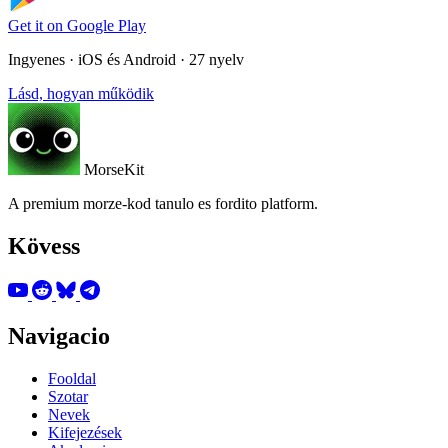
Get it on
Google Play
Ingyenes · iOS és Android · 27 nyelv
Lásd, hogyan működik
MorseKit
A premium morze-kod tanulo es fordito platform.
Kövess
Navigacio
Fooldal
Szotar
Nevek
Kifejezések