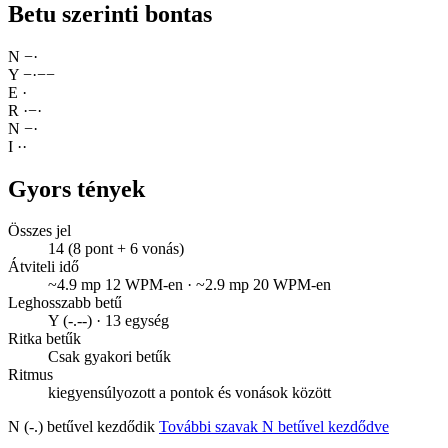
Betu szerinti bontas
N
−
·
Y
−
·
−
−
E
·
R
·
−
·
N
−
·
I
·
·
Gyors tények
Összes jel
14 (8 pont + 6 vonás)
Átviteli idő
~4.9 mp 12 WPM-en · ~2.9 mp 20 WPM-en
Leghosszabb betű
Y (-.--) · 13 egység
Ritka betűk
Csak gyakori betűk
Ritmus
kiegyensúlyozott a pontok és vonások között
N (-.) betűvel kezdődik
További szavak N betűvel kezdődve