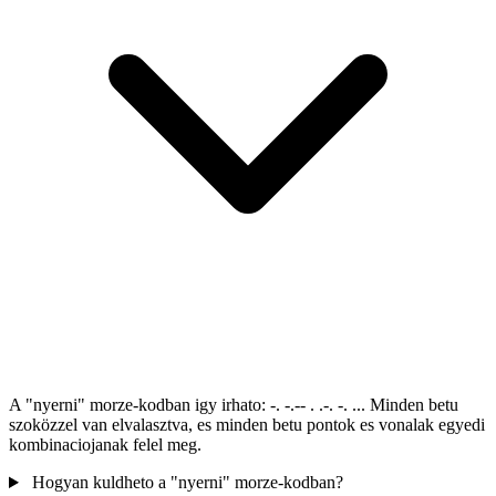
A "nyerni" morze-kodban igy irhato: -. -.-- . .-. -. ... Minden betu
szoközzel van elvalasztva, es minden betu pontok es vonalak egyedi
kombinaciojanak felel meg.
Hogyan kuldheto a "nyerni" morze-kodban?