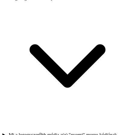
Mi a legegyszerűbb módja a(z) "nyerni" morze-kódjának