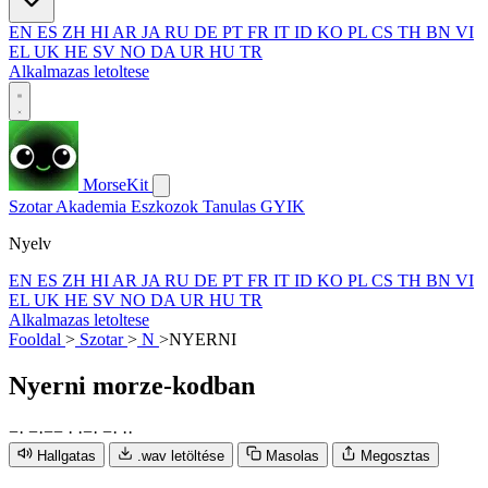
EN
ES
ZH
HI
AR
JA
RU
DE
PT
FR
IT
ID
KO
PL
CS
TH
BN
VI
EL
UK
HE
SV
NO
DA
UR
HU
TR
Alkalmazas letoltese
MorseKit
Szotar
Akademia
Eszkozok
Tanulas
GYIK
Nyelv
EN
ES
ZH
HI
AR
JA
RU
DE
PT
FR
IT
ID
KO
PL
CS
TH
BN
VI
EL
UK
HE
SV
NO
DA
UR
HU
TR
Alkalmazas letoltese
Fooldal
>
Szotar
>
N
>
NYERNI
Nyerni
morze-kodban
−
·
−
·
−
−
·
·
−
·
−
·
·
·
Hallgatas
.wav letöltése
Masolas
Megosztas