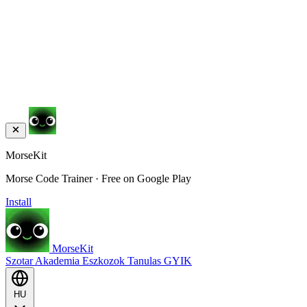
MorseKit
Morse Code Trainer · Free on Google Play
Install
MorseKit
Szotar
Akademia
Eszkozok
Tanulas
GYIK
HU