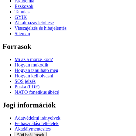
Akademia
Eszkozok
Tanulas
GYIK
Alkalmazas letoltese
Visszajelzés és hibajelentés
Sitemap
Forrasok
Mi az a morze-kod?
Hogyan mukodik
Hogyan tanulhato meg
Hogyan kell olvasni
SOS jelzés
Puska (PDF)
NATO fonetikus ábécé
Jogi információk
Adatvédelmi irányelvek
Felhasználási feltételek
Akadálymentesítés
Süti beállítások