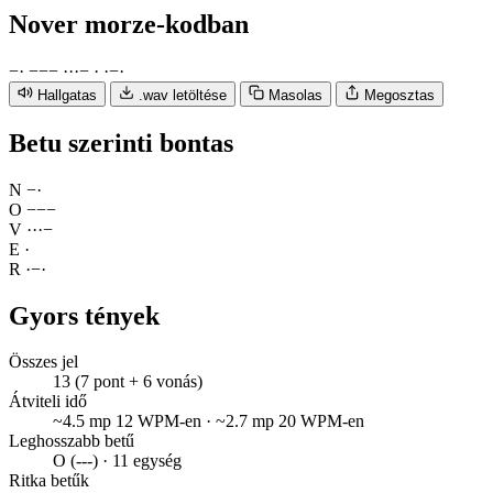
Nover
morze-kodban
−
·
−
−
−
·
·
·
−
·
·
−
·
Hallgatas
.wav letöltése
Masolas
Megosztas
Betu szerinti bontas
N
−
·
O
−
−
−
V
·
·
·
−
E
·
R
·
−
·
Gyors tények
Összes jel
13 (7 pont + 6 vonás)
Átviteli idő
~4.5 mp 12 WPM-en · ~2.7 mp 20 WPM-en
Leghosszabb betű
O (---) · 11 egység
Ritka betűk