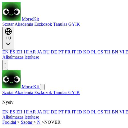
MorseKit
Szotar
Akademia
Eszkozok
Tanulas
GYIK
HU
EN
ES
ZH
HI
AR
JA
RU
DE
PT
FR
IT
ID
KO
PL
CS
TH
BN
VI
Alkalmazas letoltese
MorseKit
Szotar
Akademia
Eszkozok
Tanulas
GYIK
Nyelv
EN
ES
ZH
HI
AR
JA
RU
DE
PT
FR
IT
ID
KO
PL
CS
TH
BN
VI
Alkalmazas letoltese
Fooldal
>
Szotar
>
N
>
NOVER