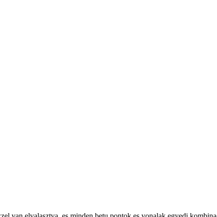
közzel van elvalasztva, es minden betu pontok es vonalak egyedi kombina