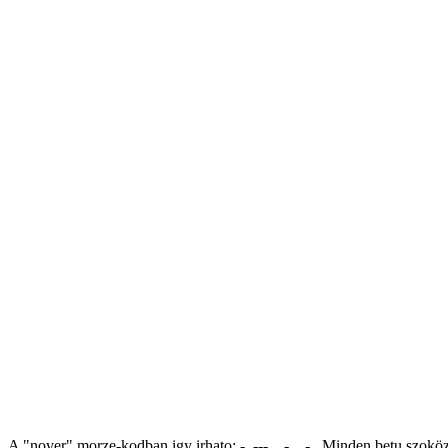
A "nover" morze-kodban igy irhato: -. --- ...- . .-.. Minden betu szo