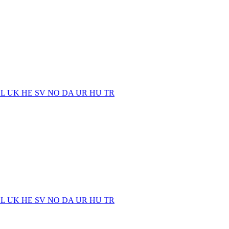
EL
UK
HE
SV
NO
DA
UR
HU
TR
EL
UK
HE
SV
NO
DA
UR
HU
TR