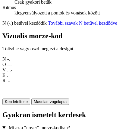
Csak gyakori betűk
Ritmus
kiegyensúlyozott a pontok és vonások között
N (-.) betűvel kezdődik
További szavak N betűvel kezdődve
Vizualis morze-kod
Toltsd le vagy oszd meg ezt a designt
N
-.
O
---
V
...-
E
.
R
.-.
−
·
−
−
−
·
·
·
−
·
·
−
·
Kep letoltese
Masolas vagolapra
Gyakran ismetelt kerdesek
Mi az a "nover" morze-kodban?